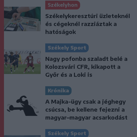
Székelyhon
Székelykeresztúri üzleteknél
és cégeknél razziáztak a
hatóságok
Székely Sport
Nagy pofonba szaladt belé a
Kolozsvári CFR, kikapott a
Győr és a Loki is
Krónika
A Majka-ügy csak a jéghegy
csúcsa, be kellene fejezni a
magyar–magyar acsarkodást
Székely Sport