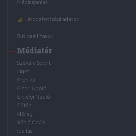
Médiaajánlat
Látogatottsági adatok
Sütibeállítások
Médiatér
Székely Sport
Liget
Krónika
Bihari Napló
Erdélyi Napló
Főtér
Nőileg
Rádió GaGa
Jóállás