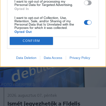
üzemanyagok ára
I want to opt-out of processing my
Personal Data for Targeted Advertising.
Opted In
I want to opt-out of Collection, Use,
Retention, Sale, and/or Sharing of my
Personal Data that Is Unrelated with the
Purposes for which it was collected.
Opted Out
CONFIRM
Data Deletion
Data Access
Privacy Policy
2026. augusztus 07., péntek
Ismét jegyezhetők a Fidelis