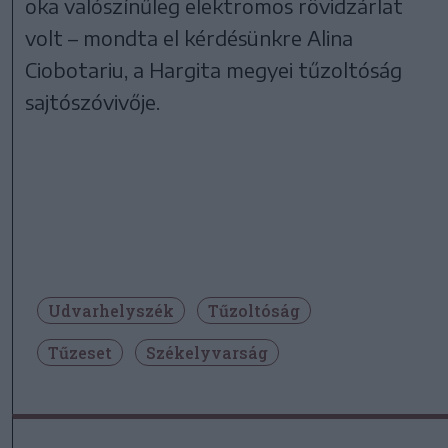
oka valószínűleg elektromos rövidzárlat
volt – mondta el kérdésünkre Alina
Ciobotariu, a Hargita megyei tűzoltóság
sajtószóvivője.
Udvarhelyszék
Tűzoltóság
Tűzeset
Székelyvarság