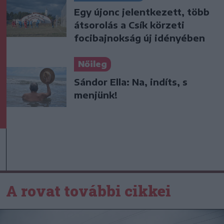
Egy újonc jelentkezett, több
átsorolás a Csík körzeti
focibajnokság új idényében
Nőileg
Sándor Ella: Na, indíts, s
menjünk!
A rovat további cikkei