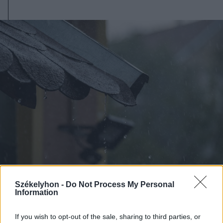
Székelyhon -
Do Not Process My Personal
2026. augusztus 07., péntek
Information
Viharok hozhatnak felfrissülést a
székelyföldi megyékben
If you wish to opt-out of the sale, sharing to third parties, or