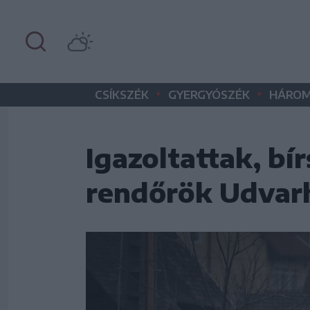
•
•
CSÍKSZÉK
GYERGYÓSZÉK
HÁROM
Igazoltattak, bí
rendőrök Udvar