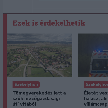
Ezek is érdekelhetik
Székelyhon
Székelyho
Tömegverekedés lett a
Életét ves
szűk mezőgazdasági
halász, ak
úti vitából
villámcsap