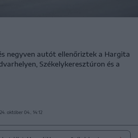
és negyven autót ellenőriztek a Hargita
varhelyen, Székelykeresztúron és a
24. október 04., 14:12