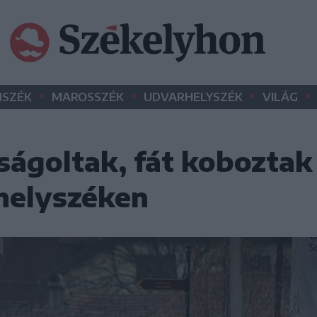
•
•
•
•
SZÉK
MAROSSZÉK
UDVARHELYSZÉK
VILÁG
rságoltak, fát koboztak 
helyszéken