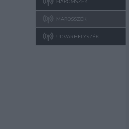
HÁROMSZÉK
MAROSSZÉK
UDVARHELYSZÉK