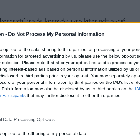
keresztúrra és környékükre kiterjedt akció
on -
Do Not Process My Personal Information
to opt-out of the sale, sharing to third parties, or processing of your per
írságot róttak ki, többek
formation for targeted advertising by us, please use the below opt-out s
r selection. Please note that after your opt-out request is processed y
r kutyákra vonatkozó
eing interest-based ads based on personal information utilized by us or
disclosed to third parties prior to your opt-out. You may separately opt-
losure of your personal information by third parties on the IAB’s list of
sértéséért, de az
. This information may also be disclosed by us to third parties on the
IA
Participants
that may further disclose it to other third parties.
ztonsági szabályok
megszegéséért is.
l Data Processing Opt Outs
o opt-out of the Sharing of my personal data.