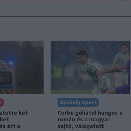
Székely Sport
n
Corbu góljától hangos a
ztette két
román és a magyar
iket
sajtó, válogatott
ás ért a