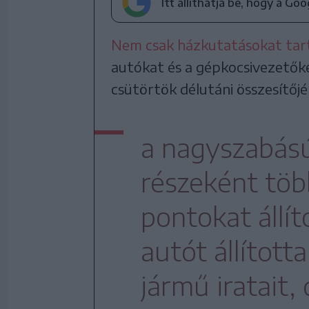
Itt állíthatja be, hogy a Go
Nem csak házkutatásokat tar
autókat és a gépkocsivezetőket
csütörtök délutáni összesítőjé
a nagyszabású
részeként töb
pontokat állít
autót állított
jármű iratait,