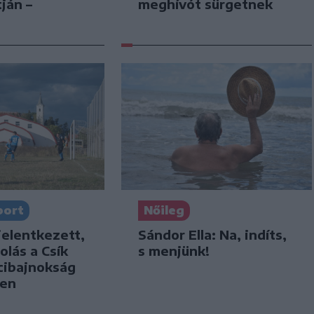
meghívót sürgetnek
ján –
port
Nőileg
jelentkezett,
Sándor Ella: Na, indíts,
olás a Csík
s menjünk!
cibajnokság
ben