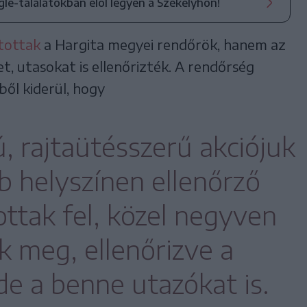
ogle-találatokban elöl legyen a Székelyhon!
tottak
a Hargita megyei rendőrök, hanem az
, utasokat is ellenőrizték. A rendőrség
ből kiderül, hogy
, rajtaütésszerű akciójuk
b helyszínen ellenőrző
ottak fel, közel negyven
ak meg, ellenőrizve a
 de a benne utazókat is.