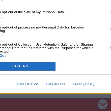
In
rvény megszegésért négy bírságot róttak ki,
o opt-out of the Sale of my Personal Data.
e vonatkozó szabályok be nem tartásáért
In
ztak 3,5 köbméternyi fűrészárut, amit
to opt-out of processing my Personal Data for Targeted
ing.
tak. A kirótt büntetések összértéke elérte a
In
o opt-out of Collection, Use, Retention, Sale, and/or Sharing
ersonal Data that Is Unrelated with the Purposes for which it
lected.
Out
CONFIRM
Data Deletion
Data Access
Privacy Policy