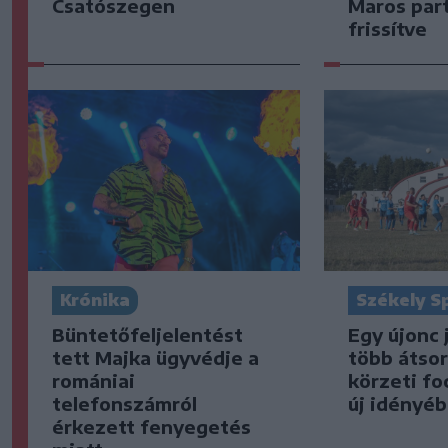
Csatószegen
Maros part
frissítve
Krónika
Székely S
Büntetőfeljelentést
Egy újonc 
tett Majka ügyvédje a
több átsor
romániai
körzeti fo
telefonszámról
új idényé
érkezett fenyegetés