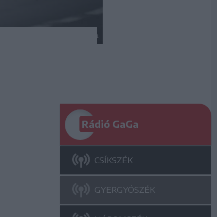
Rádió GaGa
CSÍKSZÉK
GYERGYÓSZÉK