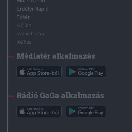
Bihari Napló
Erdélyi Napló
Főtér
Nőileg
Rádió GaGa
Jóállás
Médiatér alkalmazás
Rádió GaGa alkalmazás