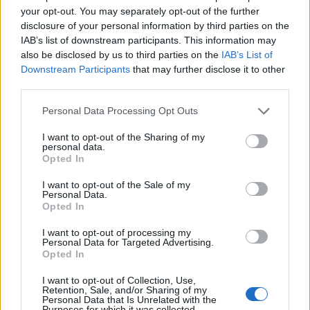
your opt-out. You may separately opt-out of the further
Miért félnek a kettős
disclosure of your personal information by third parties on the
állampolgároktól?
IAB’s list of downstream participants. This information may
also be disclosed by us to third parties on the
IAB’s List of
Downstream Participants
that may further disclose it to other
third parties.
Székely Sport
Personal Data Processing Opt Outs
Kezdési időpontot kapott a
székely derbi
I want to opt-out of the Sharing of my
personal data.
Opted In
Nőileg
I want to opt-out of the Sale of my
Personal Data.
Opted In
Sándor Ella: Na, indíts, s
menjünk!
I want to opt-out of processing my
Personal Data for Targeted Advertising.
Opted In
I want to opt-out of Collection, Use,
Retention, Sale, and/or Sharing of my
Personal Data that Is Unrelated with the
Purposes for which it was collected.