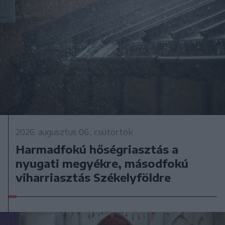
2026. augusztus 06., csütörtök
Harmadfokú hőségriasztás a
nyugati megyékre, másodfokú
viharriasztás Székelyföldre