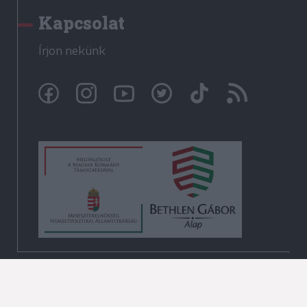
Kapcsolat
Írjon nekünk
© Székelyhon.ro 2009-2026
Minden jog fenntartva!