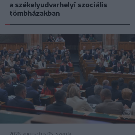
a székelyudvarhelyi szociális
tömbházakban
2026. augusztus 05., szerda