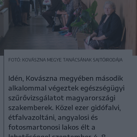
FOTÓ: KOVÁSZNA MEGYE TANÁCSÁNAK SAJTÓIRODÁJA
Idén, Kovászna megyében második
alkalommal végeztek egészségügyi
szűrővizsgálatot magyarországi
szakemberek. Közel ezer gidófalvi,
étfalvazoltáni, angyalosi és
fotosmartonosi lakos élt a
lehetőséggel szeptember 4-8.