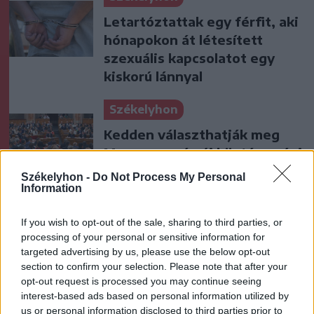
Letartóztattak egy férfit, aki
hónapokon át létesített
szexuális kapcsolatot egy
kiskorú lánnyal
Székelyhon
Kedden választhatják meg
Magyarország új köztársasági
elnökét
Székelyhon -
Do Not Process My Personal
Information
Székely Sport
If you wish to opt-out of the sale, sharing to third parties, or
Visszavonul a Brassóban és
processing of your personal or sensitive information for
Csíkszeredában is védő kapus
targeted advertising by us, please use the below opt-out
section to confirm your selection. Please note that after your
opt-out request is processed you may continue seeing
interest-based ads based on personal information utilized by
Krónika
us or personal information disclosed to third parties prior to