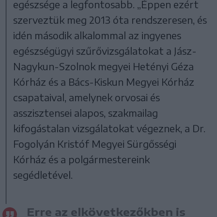
egészsége a legfontosabb. „Éppen ezért
szerveztük meg 2013 óta rendszeresen, és
idén második alkalommal az ingyenes
egészségügyi szűrővizsgálatokat a Jász-
Nagykun-Szolnok megyei Hetényi Géza
Kórház és a Bács-Kiskun Megyei Kórház
csapataival, amelynek orvosai és
asszisztensei alapos, szakmailag
kifogástalan vizsgálatokat végeznek, a Dr.
Fogolyán Kristóf Megyei Sürgősségi
Kórház és a polgármestereink
segédletével.
Erre az elkövetkezőkben is