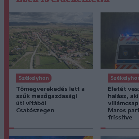
Székelyhon
Székelyho
Tömegverekedés lett a
Életét ves
szűk mezőgazdasági
halász, ak
úti vitából
villámcsap
Csatószegen
Maros part
frissítve