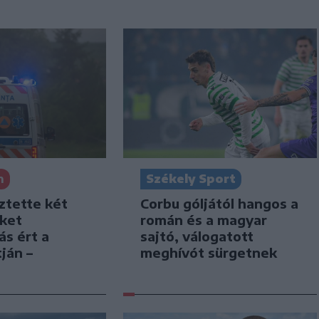
Székely Sport
n
Corbu góljától hangos a
ztette két
román és a magyar
iket
sajtó, válogatott
ás ért a
meghívót sürgetnek
ján –