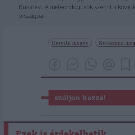
Bukarest. A meteorológusok szerint a követ
országban.
Hargita megye
Kovászna me
szóljon hozzá!
Ezek is érdekelhetik