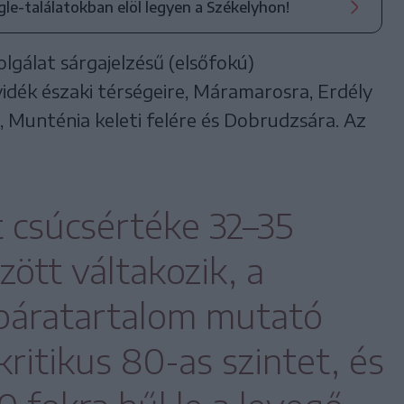
ogle-találatokban elöl legyen a Székelyhon!
lgálat sárgajelzésű (elsőfokú)
vidék északi térségeire, Máramarosra, Erdély
 Munténia keleti felére és Dobrudzsára. Az
 csúcsértéke 32–35
zött váltakozik, a
páratartalom mutató
ritikus 80-as szintet, és