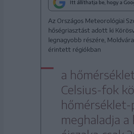
Itt állíthatja be, hogy a Go
Az Országos Meteorológiai Szo
hőségriasztást adott ki Körös
legnagyobb részére, Moldvára,
érintett régiókban
a hőmérséklet
Celsius-fok kö
hőmérséklet-
meghaladja a k