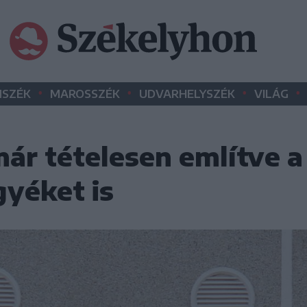
•
•
•
•
SZÉK
MAROSSZÉK
UDVARHELYSZÉK
VILÁG
ár tételesen említve a
gyéket is