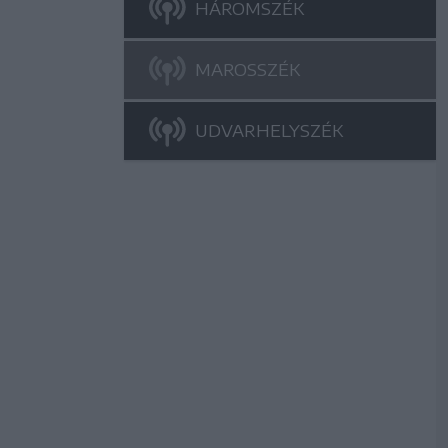
HÁROMSZÉK
MAROSSZÉK
UDVARHELYSZÉK