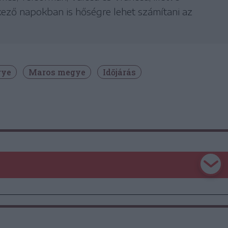
kező napokban is hőségre lehet számítani az
gye
Maros megye
Időjárás