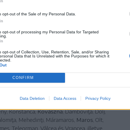
In
ajd a 20 fokot – írja az
Agerpres
zolgálat előrejelzésére hivatkozva.
o opt-out of the Sale of my Personal Data.
In
atódik, csütörtökön is az ország egész
to opt-out of processing my Personal Data for Targeted
ing.
sztások lesznek érvényben Romániában, a
In
sius-fokot. Az Országos Meteorológiai
o opt-out of Collection, Use, Retention, Sale, and/or Sharing
ersonal Data that Is Unrelated with the Purposes for which it
zó hőségriasztása szerint Erdély
lected.
Out
let csúcsértéke 32–35 Celsius-fok között
CONFIRM
Data Deletion
Data Access
Privacy Policy
ş, Arad, Bihar, Beszterce-Naszód, Brăila,
ény, Konstanca,
Kovászna
, Dâmboviţa, Dolj,
 Ialomiţa, Mehedinţi, Máramaros,
Maros
, Olt,
mes, Teleorman, Vâlcea és Vrancea, illetve