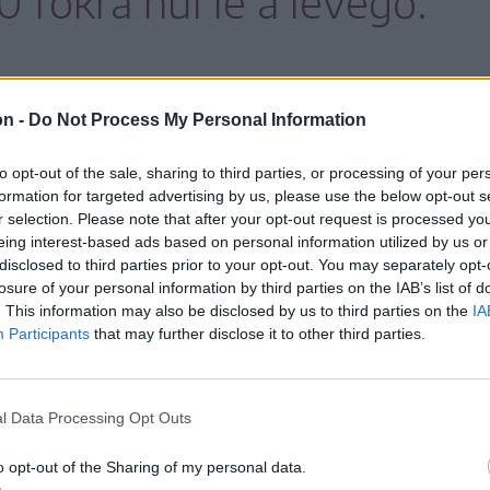
0 fokra hűl le a levegő.
ban, Munténia nyugati felében, Körösvidék
on -
Do Not Process My Personal Information
zében narancssárga jelzésű (másodfokú)
to opt-out of the sale, sharing to third parties, or processing of your per
formation for targeted advertising by us, please use the below opt-out s
r selection. Please note that after your opt-out request is processed y
eing interest-based ads based on personal information utilized by us or
i értékek jelentősen meg
disclosed to third parties prior to your opt-out. You may separately opt-
losure of your personal information by third parties on the IAB’s list of
 a sokéves átlagot.
. This information may also be disclosed by us to third parties on the
IA
Participants
that may further disclose it to other third parties.
l Data Processing Opt Outs
ra melegszik fel a levegő, a hőmérséklet-
a a kritikus 80-as szintet, az éjszakai
o opt-out of the Sharing of my personal data.