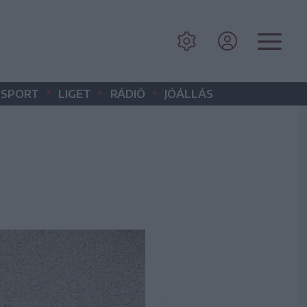
•
•
•
SPORT
LIGET
RÁDIÓ
JÓÁLLÁS