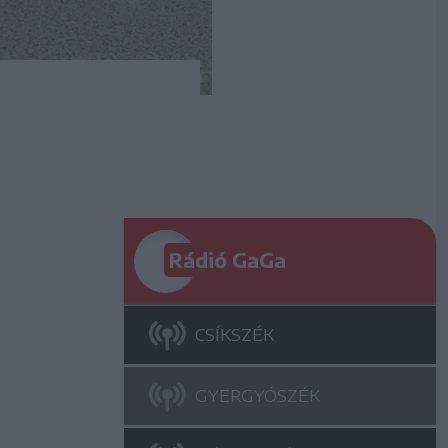
Rádió GaGa
CSÍKSZÉK
GYERGYÓSZÉK