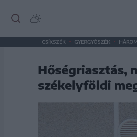
•
•
CSÍKSZÉK
GYERGYÓSZÉK
HÁROM
Hőségriasztás, m
székelyföldi me