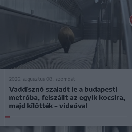
2026. augusztus 08., szombat
Vaddisznó szaladt le a budapesti
metróba, felszállt az egyik kocsira,
majd kilőtték – videóval