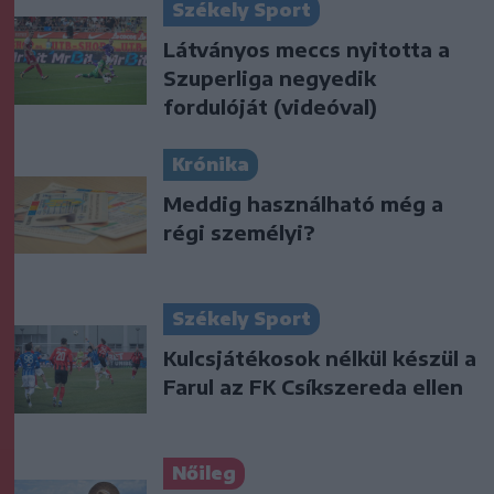
Székely Sport
Látványos meccs nyitotta a
Szuperliga negyedik
fordulóját (videóval)
Krónika
Meddig használható még a
régi személyi?
Székely Sport
Kulcsjátékosok nélkül készül a
Farul az FK Csíkszereda ellen
Nőileg