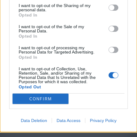
I want to opt-out of the Sharing of my
personal data.
Opted In
I want to opt-out of the Sale of my
Personal Data.
Opted In
2026. augusztus 08., szombat
I want to opt-out of processing my
Personal Data for Targeted Advertising.
Baka András elfogadta a felkérést a
Opted In
köztársasági elnöki tisztségre
I want to opt-out of Collection, Use,
Retention, Sale, and/or Sharing of my
Personal Data that Is Unrelated with the
Purposes for which it was collected.
Opted Out
CONFIRM
Data Deletion
Data Access
Privacy Policy