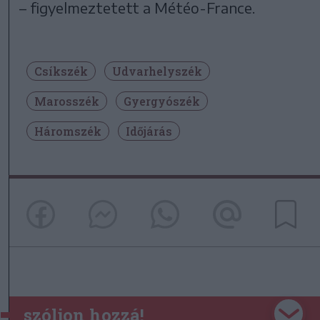
– figyelmeztetett a Météo-France.
Csíkszék
Udvarhelyszék
Marosszék
Gyergyószék
Háromszék
Időjárás
szóljon hozzá!