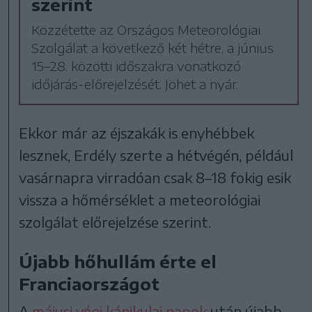
szerint
Közzétette az Országos Meteorológiai
Szolgálat a következő két hétre, a június
15–28. közötti időszakra vonatkozó
időjárás-előrejelzését. Jöhet a nyár.
Ekkor már az éjszakák is enyhébbek
lesznek, Erdély szerte a hétvégén, például
vasárnapra virradóan csak 8–18 fokig esik
vissza a hőmérséklet a meteorológiai
szolgálat előrejelzése szerint.
Újabb hőhullám érte el
Franciaországot
A
májusi végi kánikulai napok
után újabb