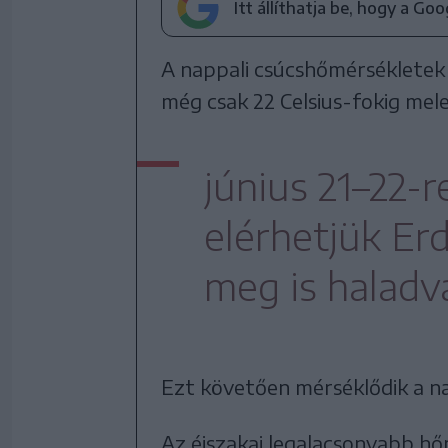
Itt állíthatja be, hogy a Go
A nappali csúcshőmérsékletek
még csak 22 Celsius-fokig mele
június 21–22-r
elérhetjük Er
meg is haladv
Ezt követően mérséklődik a na
Az éjszakai legalacsonyabb hő