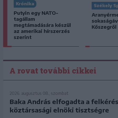
Krónika
Székely S
Putyin egy NATO-
Aranyérm
tagállam
sokaságáva
megtámadására készül
Kőszegről
az amerikai hírszerzés
szerint
A rovat további cikkei
2026. augusztus 08., szombat
Baka András elfogadta a felkérés
köztársasági elnöki tisztségre