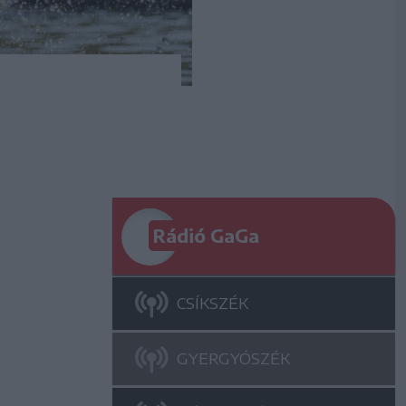
Rádió GaGa
CSÍKSZÉK
GYERGYÓSZÉK