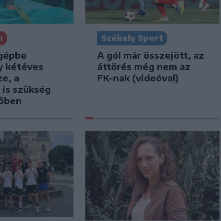
n
Székely Sport
gépbe
A gól már összejött, az
y kétéves
áttörés még nem az
e, a
FK-nak (videóval)
 is szükség
tőben