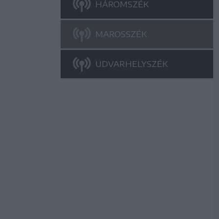
HÁROMSZÉK
MAROSSZÉK
UDVARHELYSZÉK