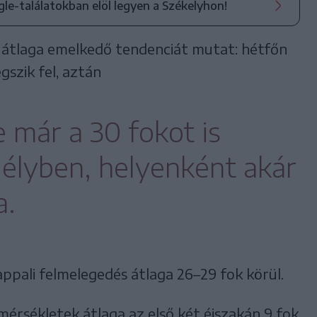
ogle-találatokban elöl legyen a Székelyhon!
 átlaga emelkedő tendenciát mutat: hétfőn
gszik fel, aztán
e már a 30 fokot is
délyben, helyenként akár
a.
ppali felmelegedés átlaga 26–29 fok körül.
mérsékletek átlaga az első két éjszakán 9 fok