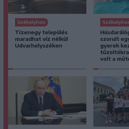
Székelyhon
Székelyho
Tizenegy település
Húsdaráló
maradhat víz nélkül
szorult eg
Udvarhelyszéken
gyerek kez
tűzoltókra
volt a mű