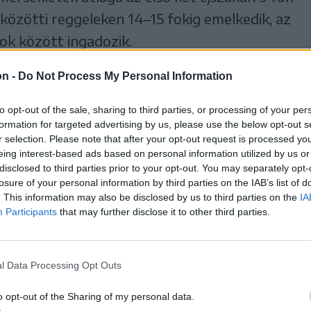
. közötti reggeleken 14–15 fokig emelkedik, az
ok között ingadozik.
on -
Do Not Process My Personal Information
őfordulhatnak, nagyobb területen és
lamint június 23-a után várhatók.
to opt-out of the sale, sharing to third parties, or processing of your per
formation for targeted advertising by us, please use the below opt-out s
rható június 22-ig, amikor a nappali
r selection. Please note that after your opt-out request is processed y
eing interest-based ads based on personal information utilized by us or
elsius-fokot. Ezt követően enyhén csökkenni
disclosed to third parties prior to your opt-out. You may separately opt-
aponta előfordulhatnak, nagyobb
losure of your personal information by third parties on the IAB’s list of
. This information may also be disclosed by us to third parties on the
IA
19. között, illetve a jövő héten várható.
Participants
that may further disclose it to other third parties.
Marosszék
Gyergyószék
Háromszék
l Data Processing Opt Outs
o opt-out of the Sharing of my personal data.