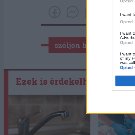
Opted 
I want t
Opted 
I want 
Advertis
Opted 
szóljon hozzá!
I want t
of my P
was col
Opted 
Ezek is érdekelhetik