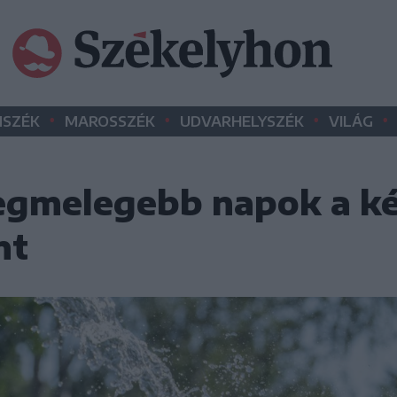
•
•
•
•
SZÉK
MAROSSZÉK
UDVARHELYSZÉK
VILÁG
legmelegebb napok a k
nt