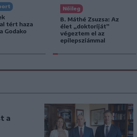
port
Nőileg
ek
B. Máthé Zsuzsa: Az
l tért haza
élet „doktoriját”
 a Godako
végeztem el az
epilepsziámmal
t a