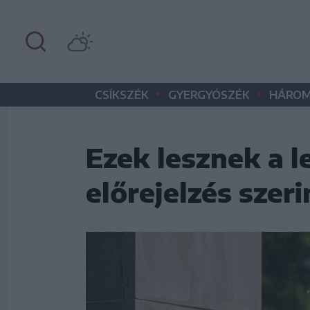
•
•
CSÍKSZÉK
GYERGYÓSZÉK
HÁROM
Ezek lesznek a 
előrejelzés szeri