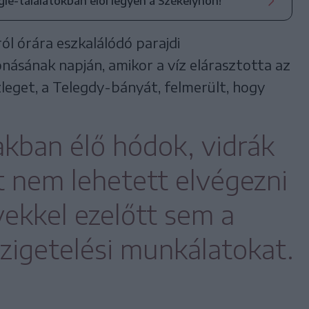
ogle-találatokban elöl legyen a Székelyhon!
ól órára eszkalálódó parajdi
násának napján, amikor a víz elárasztotta az
leget, a Telegdy-bányát, felmerült, hogy
kban élő hódok, vidrák
 nem lehetett elvégezni
ekkel ezelőtt sem a
igetelési munkálatokat.