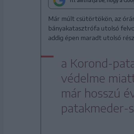
Itt állíthatja be, hogy a Go
Már múlt csütörtökön, az órár
bányakatasztrófa utolsó felvo
addig épen maradt utolsó rész
a Korond-pata
védelme miatt
már hosszú év
patakmeder-sz