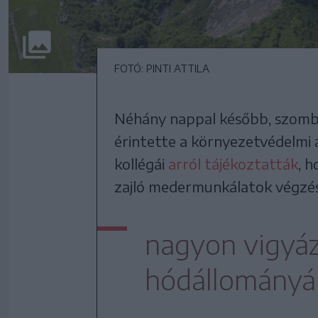
FOTÓ: PINTI ATTILA
Néhány nappal később, szomba
érintette a környezetvédelmi 
kollégái
arról tájékoztatták
, 
zajló medermunkálatok végzés
nagyon vigyá
hódállományá