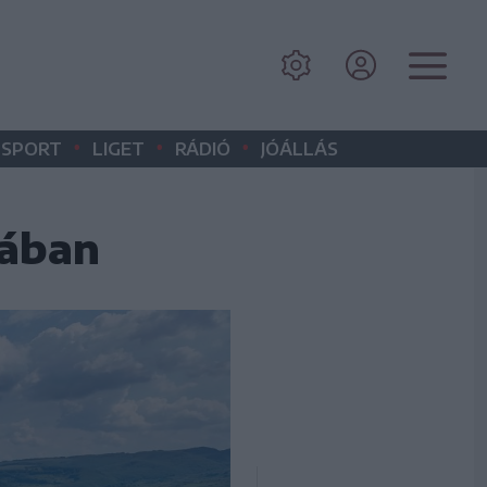
•
•
•
SPORT
LIGET
RÁDIÓ
JÓÁLLÁS
mában