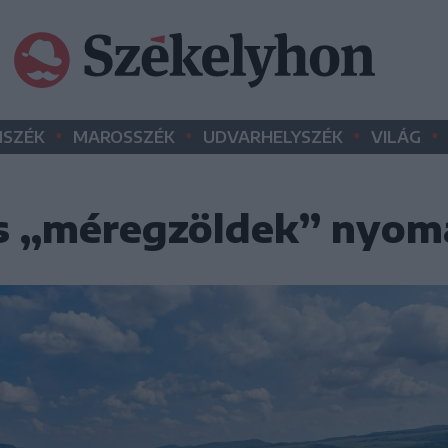
•
•
•
•
SZÉK
MAROSSZÉK
UDVARHELYSZÉK
VILÁG
és „méregzöldek” nyo