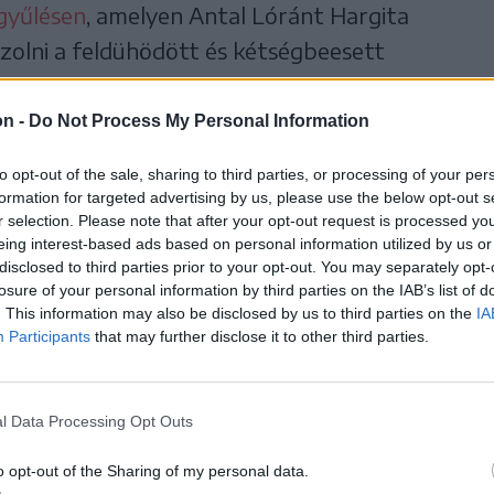
gyűlésen
, amelyen Antal Lóránt Hargita
zolni a feldühödött és kétségbeesett
éli arról beszélt, hogy
on -
Do Not Process My Personal Information
l ezelőtt sem lehetett
to opt-out of the sale, sharing to third parties, or processing of your per
formation for targeted advertising by us, please use the below opt-out s
z érintett mederszakaszt
r selection. Please note that after your opt-out request is processed y
eing interest-based ads based on personal information utilized by us or
disclosed to third parties prior to your opt-out. You may separately opt-
rák és hódok jelenlétéről
losure of your personal information by third parties on the IAB’s list of
. This information may also be disclosed by us to third parties on the
IA
emények miatt.
Participants
that may further disclose it to other third parties.
l Data Processing Opt Outs
o opt-out of the Sharing of my personal data.