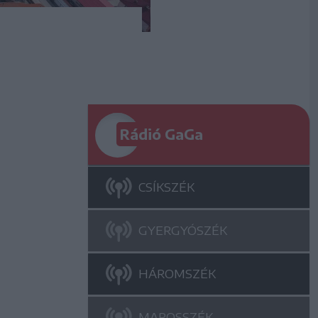
Rádió GaGa
CSÍKSZÉK
GYERGYÓSZÉK
HÁROMSZÉK
MAROSSZÉK