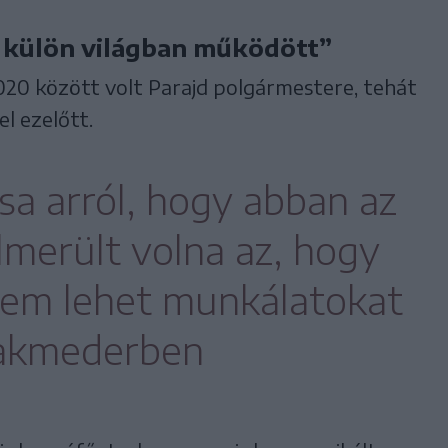
n külön világban működött”
020 között volt Parajd polgármestere, tehát
l ezelőtt.
a arról, hogy abban az
lmerült volna az, hogy
nem lehet munkálatokat
takmederben