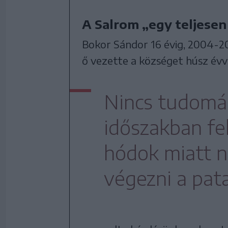
A Salrom „egy teljese
Bokor Sándor 16 évig, 2004-2
ő vezette a községet húsz évve
Nincs tudomás
időszakban fe
hódok miatt 
végezni a pa