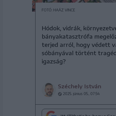
FOTÓ: HAÁZ VINCE
Hódok, vidrák, környezetvé
bányakatasztrófa megelőz
terjed arról, hogy védett v
sóbányával történt tragéd
igazság?
Széchely István
2025. június 05., 07:54