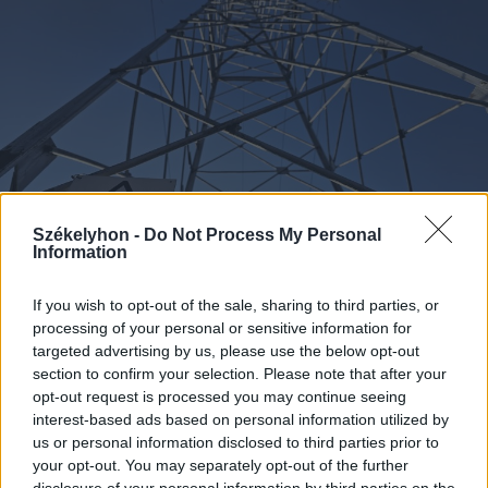
Székelyhon -
Do Not Process My Personal
Information
If you wish to opt-out of the sale, sharing to third parties, or
2026. augusztus 06., csütörtök
processing of your personal or sensitive information for
targeted advertising by us, please use the below opt-out
Villamosenergia-válság
section to confirm your selection. Please note that after your
enyhítéséről szóló intézkedéseket
opt-out request is processed you may continue seeing
fogadott el a kormány
interest-based ads based on personal information utilized by
us or personal information disclosed to third parties prior to
your opt-out. You may separately opt-out of the further
disclosure of your personal information by third parties on the