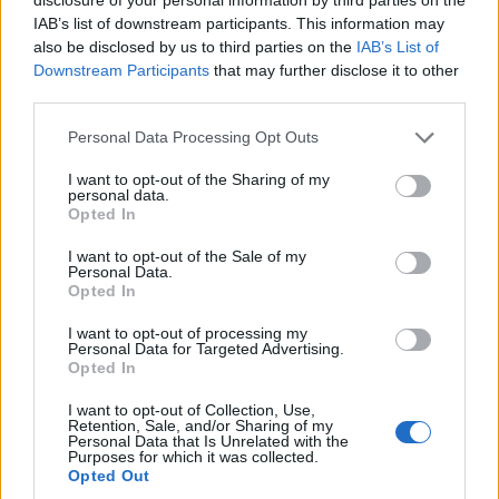
IAB’s list of downstream participants. This information may
also be disclosed by us to third parties on the
IAB’s List of
Downstream Participants
that may further disclose it to other
third parties.
Personal Data Processing Opt Outs
I want to opt-out of the Sharing of my
personal data.
Opted In
I want to opt-out of the Sale of my
Personal Data.
Opted In
I want to opt-out of processing my
Personal Data for Targeted Advertising.
Opted In
I want to opt-out of Collection, Use,
2026. augusztus 06., csütörtök
Retention, Sale, and/or Sharing of my
Personal Data that Is Unrelated with the
Bolojan szerint négy éve a
Purposes for which it was collected.
Opted Out
közlekedési minisztériumnál van