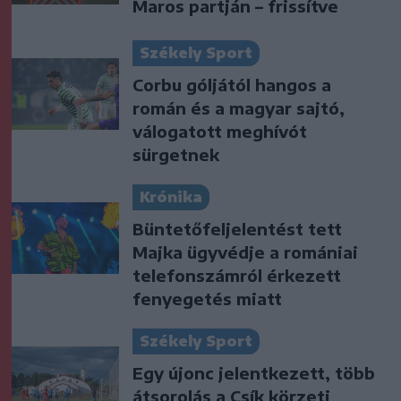
Maros partján – frissítve
Székely Sport
Corbu góljától hangos a
román és a magyar sajtó,
válogatott meghívót
sürgetnek
Krónika
Büntetőfeljelentést tett
Majka ügyvédje a romániai
telefonszámról érkezett
fenyegetés miatt
Székely Sport
Egy újonc jelentkezett, több
átsorolás a Csík körzeti