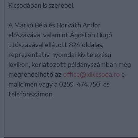
Kicsodában is szerepel.
A Markó Béla és Horváth Andor
előszavával valamint Ágoston Hugó
utószavával ellátott 824 oldalas,
reprezentatív nyomdai kivitelezésű
lexikon, korlátozott példányszámban még
megrendelhető az
office@kikicsoda.ro
e-
mailcímen vagy a 0259-474.750-es
telefonszámon.