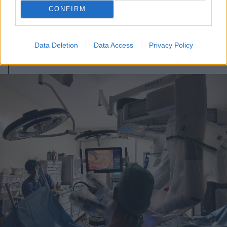
egy projekt, ami a Duna
CONFIRM
vízhozamának növelését segítené
elő
Data Deletion
Data Access
Privacy Policy