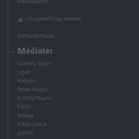
Médiaajánlat
Látogatottsági adatok
Sütibeállítások
Médiatér
Székely Sport
Liget
Krónika
Bihari Napló
Erdélyi Napló
Főtér
Nőileg
Rádió GaGa
Jóállás