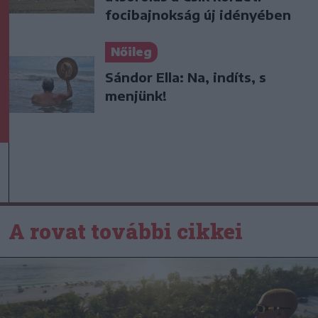
focibajnokság új idényében
Nőileg
Sándor Ella: Na, indíts, s
menjünk!
A rovat további cikkei