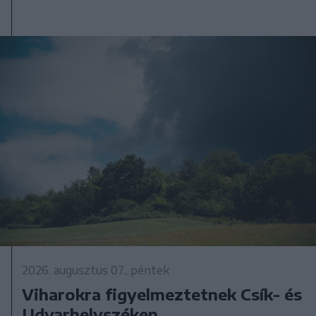
2026. augusztus 07., péntek
Viharokra figyelmeztetnek Csík- és
Udvarhelyszéken