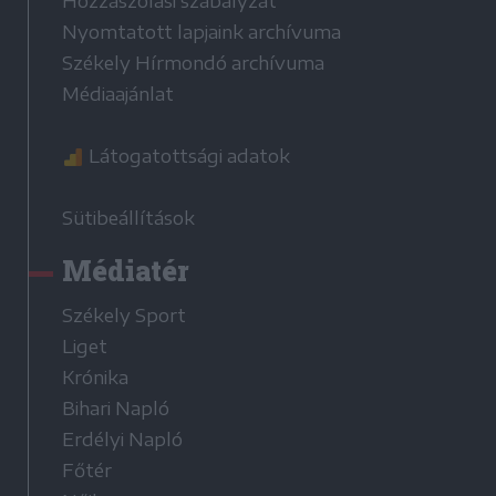
Hozzászólási szabályzat
Nyomtatott lapjaink archívuma
Székely Hírmondó archívuma
Médiaajánlat
Látogatottsági adatok
Sütibeállítások
Médiatér
Székely Sport
Liget
Krónika
Bihari Napló
Erdélyi Napló
Főtér