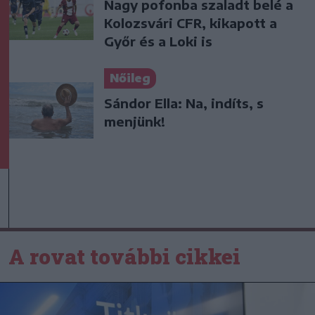
Nagy pofonba szaladt belé a
Kolozsvári CFR, kikapott a
Győr és a Loki is
Nőileg
Sándor Ella: Na, indíts, s
menjünk!
A rovat további cikkei