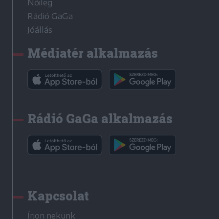
Nőileg
Rádió GaGa
Jóállás
Médiatér alkalmazás
Rádió GaGa alkalmazás
Kapcsolat
Írjon nekünk