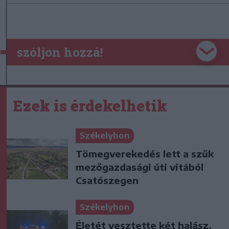
szóljon hozzá!
Ezek is érdekelhetik
Székelyhon
Tömegverekedés lett a szűk
mezőgazdasági úti vitából
Csatószegen
Székelyhon
Életét vesztette két halász,