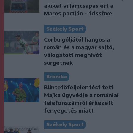
akiket villámcsapás ért a
Maros partján – frissítve
Székely Sport
Corbu góljától hangos a
román és a magyar sajtó,
válogatott meghívót
sürgetnek
Krónika
Büntetőfeljelentést tett
Majka ügyvédje a romániai
telefonszámról érkezett
fenyegetés miatt
Székely Sport