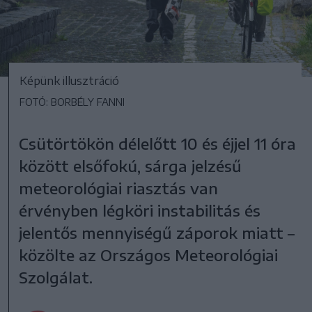
Képünk illusztráció
FOTÓ: BORBÉLY FANNI
Csütörtökön délelőtt 10 és éjjel 11 óra
között elsőfokú, sárga jelzésű
meteorológiai riasztás van
érvényben légköri instabilitás és
jelentős mennyiségű záporok miatt –
közölte az Országos Meteorológiai
Szolgálat.