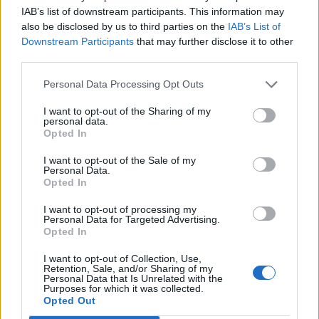
IAB’s list of downstream participants. This information may
also be disclosed by us to third parties on the
IAB’s List of
Downstream Participants
that may further disclose it to other
third parties.
Personal Data Processing Opt Outs
I want to opt-out of the Sharing of my
personal data.
Opted In
I want to opt-out of the Sale of my
Personal Data.
Opted In
I want to opt-out of processing my
Personal Data for Targeted Advertising.
2026. augusztus 08., szombat
Opted In
Vaddisznó szaladt le a budapesti
I want to opt-out of Collection, Use,
Retention, Sale, and/or Sharing of my
metróba, felszállt az egyik kocsira,
Personal Data that Is Unrelated with the
Purposes for which it was collected.
majd kilőtték – videóval
Opted Out