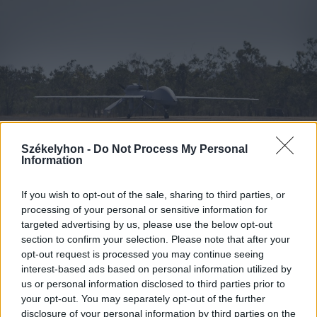
Székelyhon -
Do Not Process My Personal
Information
If you wish to opt-out of the sale, sharing to third parties, or
2026. augusztus 08., szombat
processing of your personal or sensitive information for
Románia irányából érkező ukrán
targeted advertising by us, please use the below opt-out
csalidrón robbant fel Bulgáriában –
section to confirm your selection. Please note that after your
opt-out request is processed you may continue seeing
frissítve
interest-based ads based on personal information utilized by
us or personal information disclosed to third parties prior to
your opt-out. You may separately opt-out of the further
disclosure of your personal information by third parties on the