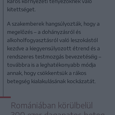
káros környezeti tényezőknek való
kitettséget.
A szakemberek hangsúlyozták, hogy a
megelőzés – a dohányzásról és
alkoholfogyasztásról való leszokástól
kezdve a kiegyensúlyozott étrend és a
rendszeres testmozgás bevezetéséig –
továbbra is a leghatékonyabb módja
annak, hogy csökkentsük a rákos
betegség kialakulásának kockázatát.
Romániában körülbelül
300 ezer daganatos beteg