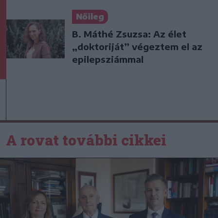
Nőileg
B. Máthé Zsuzsa: Az élet
„doktoriját” végeztem el az
epilepsziámmal
A rovat további cikkei