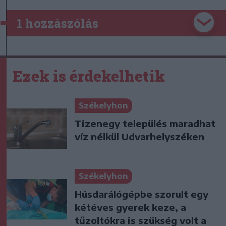
1 hozzászólás
Ezek is érdekelhetik
Székelyhon
Tizenegy település maradhat
víz nélkül Udvarhelyszéken
Székelyhon
Húsdarálógépbe szorult egy
kétéves gyerek keze, a
tűzoltókra is szükség volt a