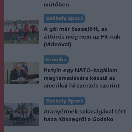
műtőben
Székely Sport
A gól már összejött, az
áttörés még nem az FK-nak
(videóval)
Krónika
Putyin egy NATO-tagállam
megtámadására készül az
amerikai hírszerzés szerint
Székely Sport
Aranyérmek sokaságával tért
haza Kőszegről a Godako