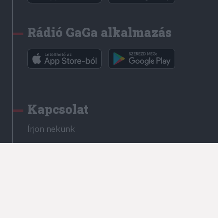
Rádió GaGa alkalmazás
Kapcsolat
Írjon nekünk