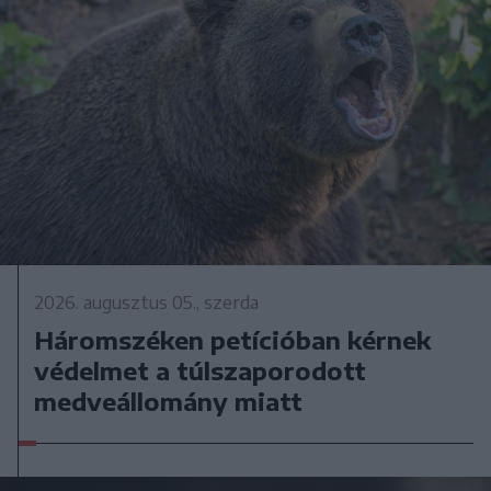
2026. augusztus 05., szerda
Háromszéken petícióban kérnek
védelmet a túlszaporodott
medveállomány miatt