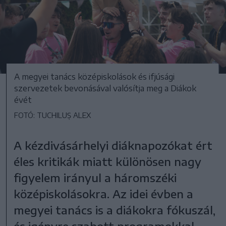
A megyei tanács középiskolások és ifjúsági
szervezetek bevonásával valósítja meg a Diákok
évét
FOTÓ: TUCHILUȘ ALEX
A kézdivásárhelyi diáknapozókat ért
éles kritikák miatt különösen nagy
figyelem irányul a háromszéki
középiskolásokra. Az idei évben a
megyei tanács is a diákokra fókuszál,
és igényre szabott programokkal