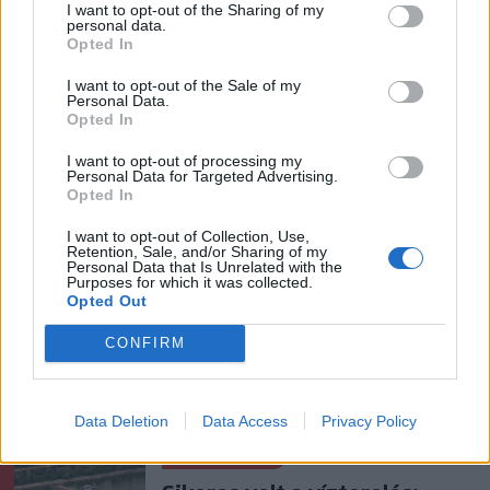
I want to opt-out of the Sharing of my
personal data.
Opted In
I want to opt-out of the Sale of my
Personal Data.
szóljon hozzá!
Opted In
I want to opt-out of processing my
Personal Data for Targeted Advertising.
Opted In
Ezek is érdekelhetik
I want to opt-out of Collection, Use,
Retention, Sale, and/or Sharing of my
Personal Data that Is Unrelated with the
Purposes for which it was collected.
Székelyhon
Opted Out
Fejszékkel támadtak a
CONFIRM
mentősökre egy TikTokon
terjedő álhír miatt – videóval
Data Deletion
Data Access
Privacy Policy
Székelyhon