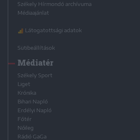
Székely Hírmondó archívuma
Médiaajánlat
Látogatottsági adatok
Sütibeállítások
Médiatér
Székely Sport
Liget
Krónika
Bihari Napló
Erdélyi Napló
Főtér
Nőileg
Rádió GaGa