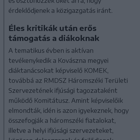
és ösztönözzék őket arra, hogy
érdeklődjenek a közigazgatás iránt.
Éles kritikák után erős
támogatás a diákoknak
A tematikus évben is aktívan
tevékenykedik a Kovászna megyei
diáktanácsokat képviselő KOMEK,
továbbá az RMDSZ Háromszéki Területi
Szervezetének ifjúsági tagozataként
működő Komitátusz. Amint képviselőik
elmondták, idén is azon igyekeznek, hogy
összefogják a háromszéki fiatalokat,
illetve a helyi ifjúsági szervezeteket,