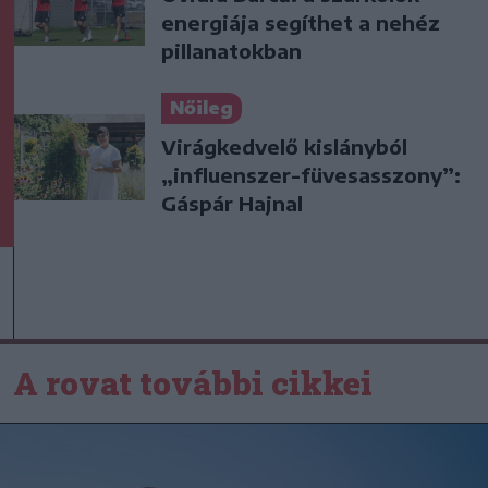
energiája segíthet a nehéz
pillanatokban
Nőileg
Virágkedvelő kislányból
„influenszer-füvesasszony”:
Gáspár Hajnal
A rovat további cikkei