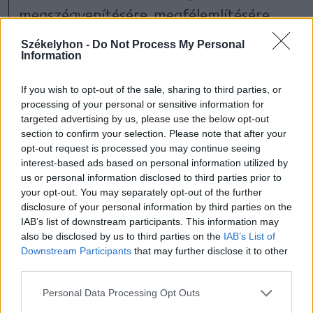
megszégyenítésére, megfélemlítésére
vagy elhallgattatására irányulnak.
Székelyhon -
Do Not Process My Personal
Information
Elfogadhatatlannak tartják, hogy
diákokat (köztük kiskorúakat) online
If you wish to opt-out of the sale, sharing to third parties, or
térben fenyegetések érjenek, és hogy a
processing of your personal or sensitive information for
targeted advertising by us, please use the below opt-out
közbeszéd eldurvuljon egy ártatlan
section to confirm your selection. Please note that after your
diákrendezvényt illetően.
opt-out request is processed you may continue seeing
interest-based ads based on personal information utilized by
us or personal information disclosed to third parties prior to
your opt-out. You may separately opt-out of the further
disclosure of your personal information by third parties on the
Háromszék
Oktatás
IAB’s list of downstream participants. This information may
also be disclosed by us to third parties on the
IAB’s List of
Downstream Participants
that may further disclose it to other
third parties.
Personal Data Processing Opt Outs