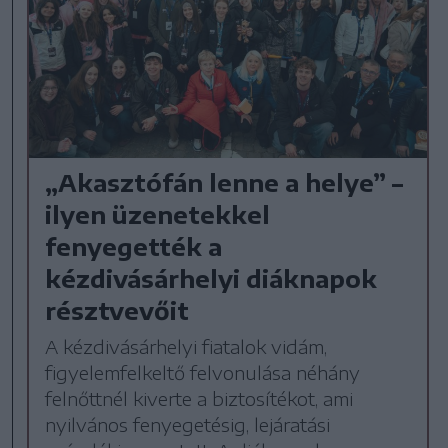
„Akasztófán lenne a helye” –
ilyen üzenetekkel
fenyegették a
kézdivásárhelyi diáknapok
résztvevőit
A kézdivásárhelyi fiatalok vidám,
figyelemfelkeltő felvonulása néhány
felnőttnél kiverte a biztosítékot, ami
nyilvános fenyegetésig, lejáratási