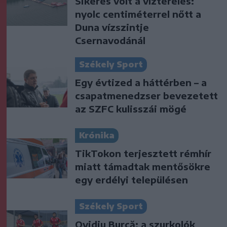
Sikeres volt a vízterelés:
nyolc centiméterrel nőtt a
Duna vízszintje
Csernavodánál
Székely Sport
Egy évtized a háttérben – a
csapatmenedzser bevezetett
az SZFC kulisszái mögé
Krónika
TikTokon terjesztett rémhír
miatt támadtak mentősökre
egy erdélyi településen
Székely Sport
Ovidiu Burcă: a szurkolók