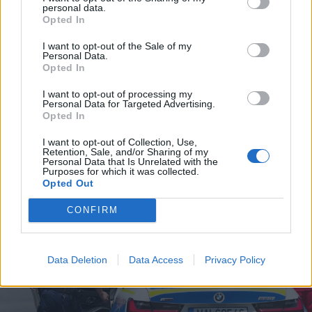
personal data.
Opted In
2026. augusztus 06., csütörtök
I want to opt-out of the Sale of my
Personal Data.
Nyírfásban bukkantak rá egy
Opted In
kannabiszültetvényre
I want to opt-out of processing my
Personal Data for Targeted Advertising.
Háromszéken
Opted In
I want to opt-out of Collection, Use,
Retention, Sale, and/or Sharing of my
Personal Data that Is Unrelated with the
Purposes for which it was collected.
Opted Out
CONFIRM
Data Deletion
Data Access
Privacy Policy