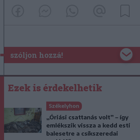
szóljon hozzá!
Ezek is érdekelhetik
Székelyhon
„Óriási csattanás volt” – így
emlékszik vissza a kedd esti
balesetre a csíkszeredai