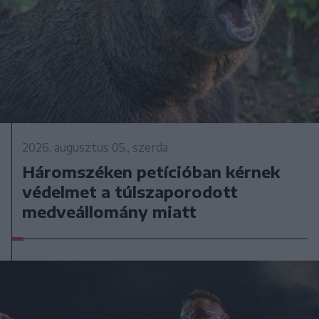
2026. augusztus 05., szerda
Háromszéken petícióban kérnek
védelmet a túlszaporodott
medveállomány miatt