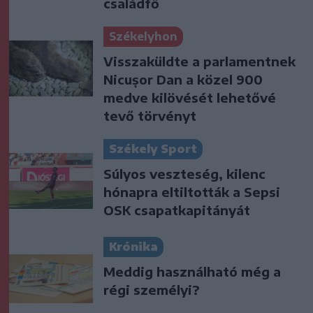
családfő
Székelyhon
Visszaküldte a parlamentnek
Nicușor Dan a közel 900
medve kilövését lehetővé
tevő törvényt
Székely Sport
Súlyos veszteség, kilenc
hónapra eltiltották a Sepsi
OSK csapatkapitányát
Krónika
Meddig használható még a
régi személyi?