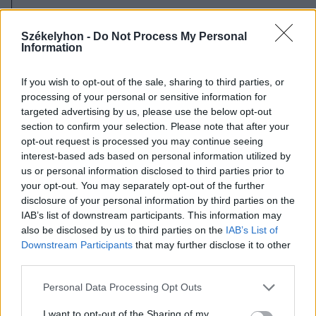
2026. augusztus 06., csütörtök
Lakossági fórum az Állomás
Székelyhon -
Do Not Process My Personal
Information
negyedben: panaszok és igények a
tó körül
If you wish to opt-out of the sale, sharing to third parties, or
processing of your personal or sensitive information for
targeted advertising by us, please use the below opt-out
section to confirm your selection. Please note that after your
opt-out request is processed you may continue seeing
interest-based ads based on personal information utilized by
us or personal information disclosed to third parties prior to
your opt-out. You may separately opt-out of the further
disclosure of your personal information by third parties on the
IAB’s list of downstream participants. This information may
also be disclosed by us to third parties on the
IAB’s List of
Downstream Participants
that may further disclose it to other
third parties.
Personal Data Processing Opt Outs
I want to opt-out of the Sharing of my