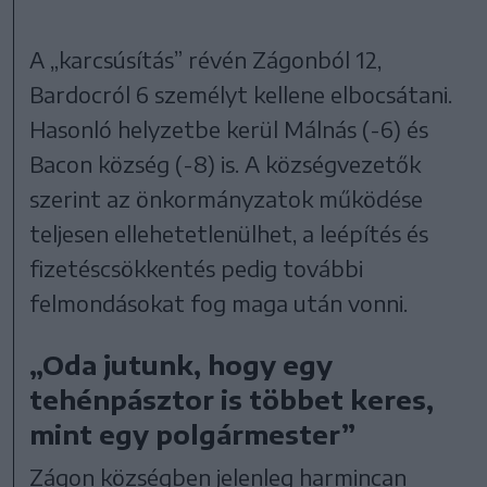
A „karcsúsítás” révén Zágonból 12,
Bardocról 6 személyt kellene elbocsátani.
Hasonló helyzetbe kerül Málnás (-6) és
Bacon község (-8) is. A községvezetők
szerint az önkormányzatok működése
teljesen ellehetetlenülhet, a leépítés és
fizetéscsökkentés pedig további
felmondásokat fog maga után vonni.
„Oda jutunk, hogy egy
tehénpásztor is többet keres,
mint egy polgármester”
Zágon községben jelenleg harmincan