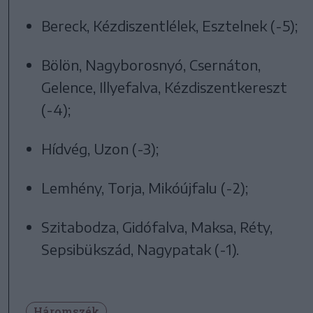
Bereck, Kézdiszentlélek, Esztelnek (-5);
Bölön, Nagyborosnyó, Csernáton,
Gelence, Illyefalva, Kézdiszentkereszt
(-4);
Hídvég, Uzon (-3);
Lemhény, Torja, Mikóújfalu (-2);
Szitabodza, Gidófalva, Maksa, Réty,
Sepsibükszád, Nagypatak (-1).
Háromszék