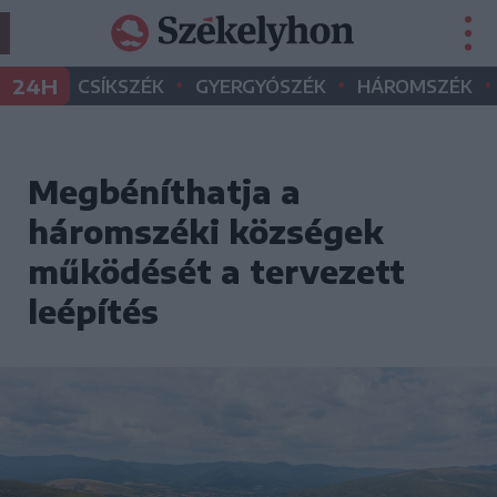
•
•
•
24H
CSÍKSZÉK
GYERGYÓSZÉK
HÁROMSZÉK
Megbéníthatja a
háromszéki községek
működését a tervezett
leépítés