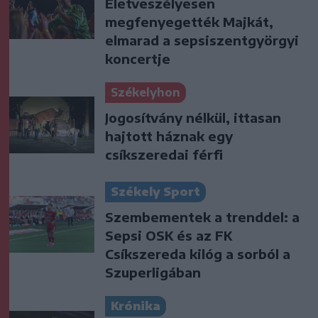
Életveszélyesen
megfenyegették Majkát,
elmarad a sepsiszentgyörgyi
koncertje
Székelyhon
Jogosítvány nélkül, ittasan
hajtott háznak egy
csíkszeredai férfi
Székely Sport
Szembementek a trenddel: a
Sepsi OSK és az FK
Csíkszereda kilóg a sorból a
Szuperligában
Krónika