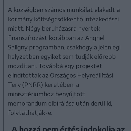
A községben számos munkálat elakadt a
kormány költségcsökkentő intézkedései
miatt. Négy beruházásra nyertek
finanszírozást korábban az Anghel
Saligny programban, csakhogy a jelenlegi
helyzetben egyiket sem tudják előrébb
mozdítani. Továbbá egy projektet
elindítottak az Országos Helyreállítási
Terv (PNRR) keretében, a
minisztériumhoz benyújtott
memorandum elbírálása után derül ki,
folytathatják-e.
„A hozzá nem értés indokolja az