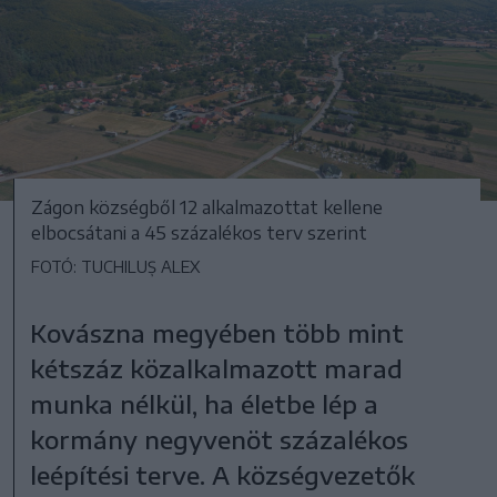
Zágon községből 12 alkalmazottat kellene
elbocsátani a 45 százalékos terv szerint
FOTÓ: TUCHILUȘ ALEX
Kovászna megyében több mint
kétszáz közalkalmazott marad
munka nélkül, ha életbe lép a
kormány negyvenöt százalékos
leépítési terve. A községvezetők