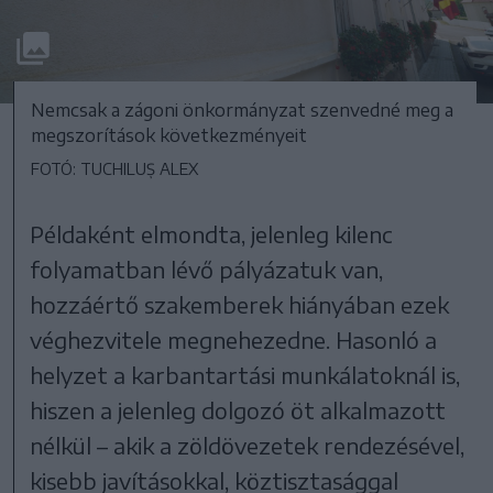
Nemcsak a zágoni önkormányzat szenvedné meg a
megszorítások következményeit
FOTÓ: TUCHILUȘ ALEX
Példaként elmondta, jelenleg kilenc
folyamatban lévő pályázatuk van,
hozzáértő szakemberek hiányában ezek
véghezvitele megnehezedne. Hasonló a
helyzet a karbantartási munkálatoknál is,
hiszen a jelenleg dolgozó öt alkalmazott
nélkül – akik a zöldövezetek rendezésével,
kisebb javításokkal, köztisztasággal