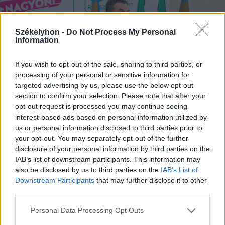
Székelyhon -
Do Not Process My Personal
Information
If you wish to opt-out of the sale, sharing to third parties, or
processing of your personal or sensitive information for
targeted advertising by us, please use the below opt-out
section to confirm your selection. Please note that after your
opt-out request is processed you may continue seeing
interest-based ads based on personal information utilized by
us or personal information disclosed to third parties prior to
Balázsi Dénes, Bardoc község polgármestere
your opt-out. You may separately opt-out of the further
elmondta: készen állnak a tiltakozásra, ha eljön az
disclosure of your personal information by third parties on the
ideje
IAB’s list of downstream participants. This information may
also be disclosed by us to third parties on the
IAB’s List of
FOTÓ: KOCSIS B. JÁNOS
Downstream Participants
that may further disclose it to other
third parties.
A polgármester rámutatott továbbá: a
Personal Data Processing Opt Outs
költségcsökkentő intézkedés ebben a