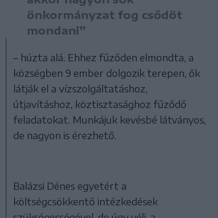
önkormányzat fog csődöt
mondani”
– húzta alá. Ehhez fűződen elmondta, a
községben 9 ember dolgozik terepen, ők
látják el a vízszolgáltatáshoz,
útjavításhoz, köztisztasághoz fűződő
feladatokat. Munkájuk kevésbé látványos,
de nagyon is érezhető.
Balázsi Dénes egyetért a
költségcsökkentő intézkedések
szükségességével, de úgy véli, a