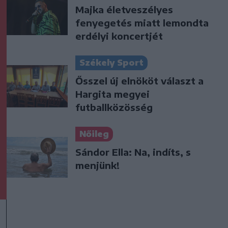
Majka életveszélyes
fenyegetés miatt lemondta
erdélyi koncertjét
Székely Sport
Ősszel új elnököt választ a
Hargita megyei
futballközösség
Nőileg
Sándor Ella: Na, indíts, s
menjünk!