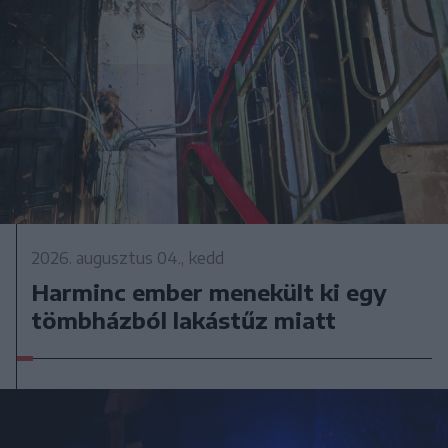
2026. augusztus 04., kedd
Harminc ember menekült ki egy
tömbházból lakástűz miatt