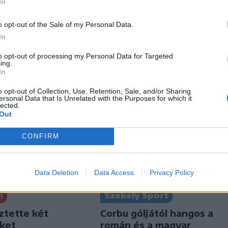
In
o opt-out of the Sale of my Personal Data.
In
to opt-out of processing my Personal Data for Targeted
ing.
In
o opt-out of Collection, Use, Retention, Sale, and/or Sharing
ersonal Data that Is Unrelated with the Purposes for which it
lected.
Out
CONFIRM
Data Deletion
Data Access
Privacy Policy
Székely Sport
n
Corbu góljától hangos a
ztette két
román és a magyar
iket