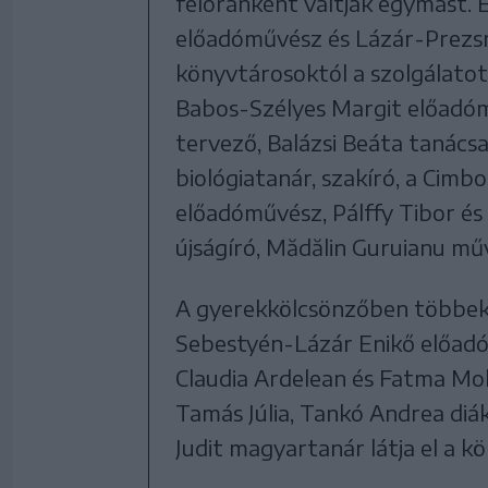
félóránként váltják egymást.
előadóművész és Lázár-Prezsm
könyvtárosoktól a szolgálatot
Babos-Szélyes Margit előadó
tervező, Balázsi Beáta tanácsa
biológiatanár, szakíró, a Cimb
előadóművész, Pálffy Tibor és 
újságíró, Mădălin Guruianu műv
A gyerekkölcsönzőben többek 
Sebestyén-Lázár Enikő előadó
Claudia Ardelean és Fatma Mo
Tamás Júlia, Tankó Andrea di
Judit magyartanár látja el a k