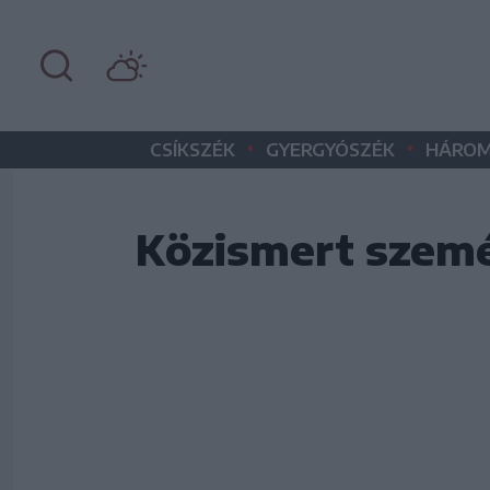
•
•
CSÍKSZÉK
GYERGYÓSZÉK
HÁROM
Közismert szemé