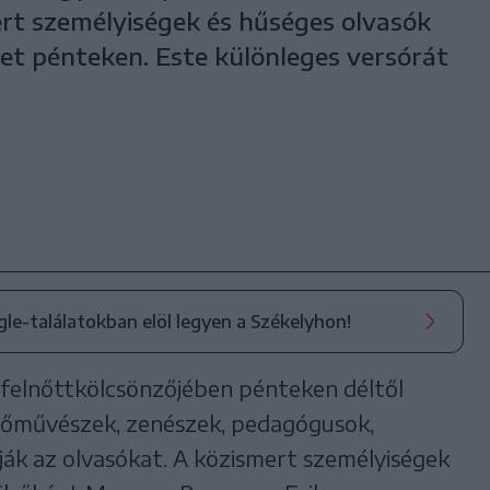
rt személyiségek és hűséges olvasók
ket pénteken. Este különleges versórát
ogle-találatokban elöl legyen a Székelyhon!
felnőttkölcsönzőjében pénteken déltől
pzőművészek, zenészek, pedagógusok,
ják az olvasókat. A közismert személyiségek