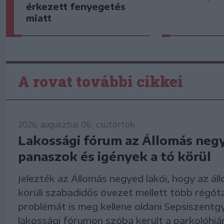
érkezett fenyegetés
miatt
A rovat további cikkei
2026. augusztus 06., csütörtök
Lakossági fórum az Állomás neg
panaszok és igények a tó körül
Jelezték az Állomás negyed lakói, hogy az áll
körüli szabadidős övezet mellett több régó
problémát is meg kellene oldani Sepsiszentg
lakossági fórumon szóba került a parkolóhiá