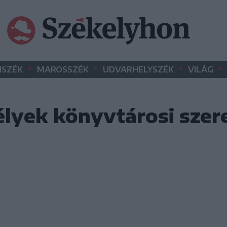
•
•
•
•
SZÉK
MAROSSZÉK
UDVARHELYSZÉK
VILÁG
lyek könyvtárosi sze