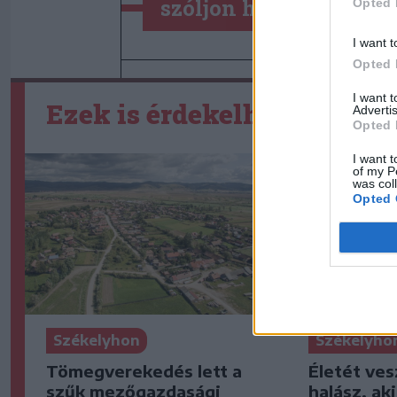
szóljon hozzá!
Opted 
I want t
Opted 
I want 
Ezek is érdekelhetik
Advertis
Opted 
I want t
of my P
was col
Opted 
Székelyhon
Székelyho
Tömegverekedés lett a
Életét ves
szűk mezőgazdasági
halász, ak