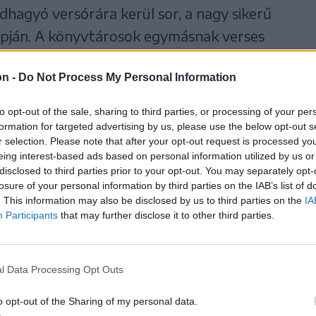
dhagyó versórára kerül sor, a nagy sikerű
pján. A könyvtárosok egymásnak verses
zöveggel, melynek a szerzőjét és címét vagy
on -
Do Not Process My Personal Information
alálni úgy, hogy beszélgetnek a versről,
éseket tesznek fel. Természetesen a játékba
to opt-out of the sale, sharing to third parties, or processing of your per
egy, a részvevőknek szóló feladvánnyal is
formation for targeted advertising by us, please use the below opt-out s
r selection. Please note that after your opt-out request is processed y
 véletlen a Versóra időzítése sem, hiszen
eing interest-based ads based on personal information utilized by us or
cius 21-én van a költészet világnapja.
disclosed to third parties prior to your opt-out. You may separately opt-
losure of your personal information by third parties on the IAB’s list of
. This information may also be disclosed by us to third parties on the
IA
Participants
that may further disclose it to other third parties.
l Data Processing Opt Outs
o opt-out of the Sharing of my personal data.