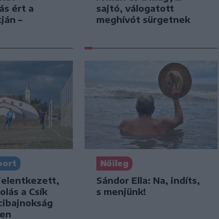
sajtó, válogatott
ás ért a
meghívót sürgetnek
ján –
port
Nőileg
jelentkezett,
Sándor Ella: Na, indíts,
olás a Csík
s menjünk!
cibajnokság
ben