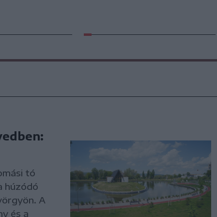
yedben:
omási tó
ta húzódó
yörgyön. A
ny és a