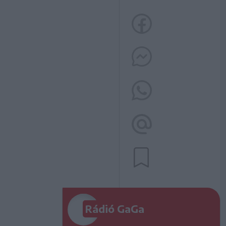
Rádió GaGa