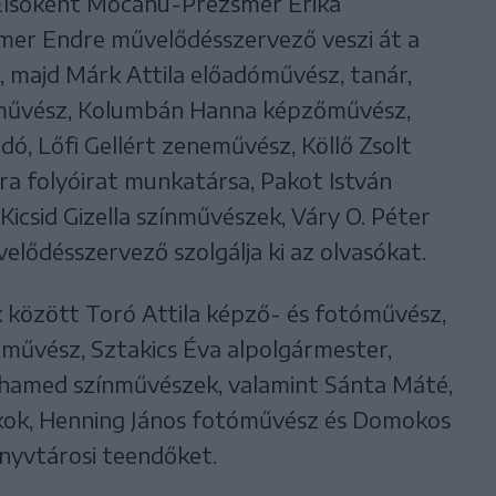
 Elsőként Mocanu-Prezsmer Erika
er Endre művelődésszervező veszi át a
, majd Márk Attila előadóművész, tanár,
művész, Kolumbán Hanna képzőművész,
dó, Lőfi Gellért zeneművész, Köllő Zsolt
ora folyóirat munkatársa, Pakot István
Kicsid Gizella színművészek, Váry O. Péter
elődésszervező szolgálja ki az olvasókat.
között Toró Attila képző- és fotóművész,
művész, Sztakics Éva alpolgármester,
hamed színművészek, valamint Sánta Máté,
ákok, Henning János fotóművész és Domokos
önyvtárosi teendőket.