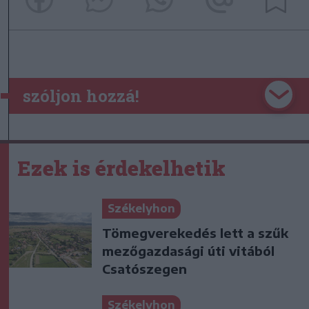
szóljon hozzá!
Ezek is érdekelhetik
Székelyhon
Tömegverekedés lett a szűk
mezőgazdasági úti vitából
Csatószegen
Székelyhon