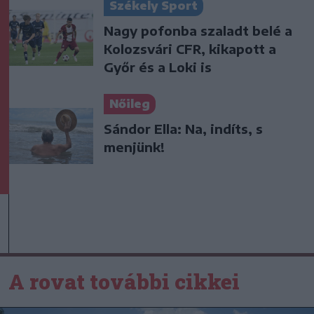
Székely Sport
Nagy pofonba szaladt belé a
Kolozsvári CFR, kikapott a
Győr és a Loki is
Nőileg
Sándor Ella: Na, indíts, s
menjünk!
A rovat további cikkei