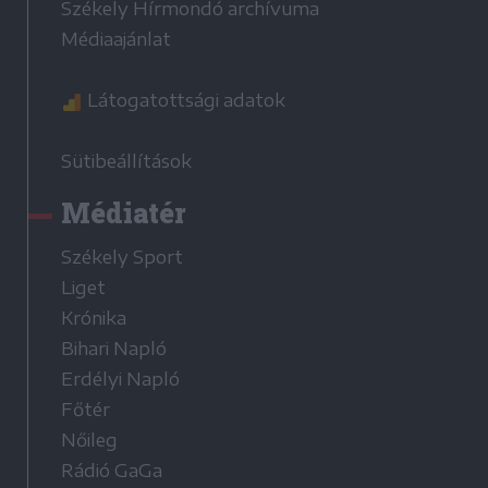
Székely Hírmondó archívuma
Médiaajánlat
Látogatottsági adatok
Sütibeállítások
Médiatér
Székely Sport
Liget
Krónika
Bihari Napló
Erdélyi Napló
Főtér
Nőileg
Rádió GaGa