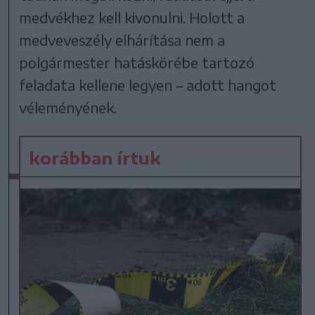
medvékhez kell kivonulni. Holott a
medveveszély elhárítása nem a
polgármester hatáskörébe tartozó
feladata kellene legyen – adott hangot
véleményének.
korábban írtuk