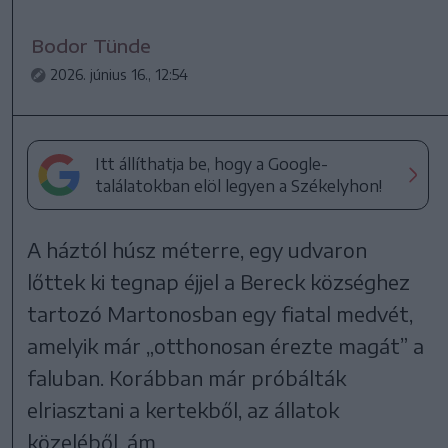
Bodor Tünde
2026. június 16., 12:54
Itt állíthatja be, hogy a Google-
találatokban elöl legyen a Székelyhon!
A háztól húsz méterre, egy udvaron
lőttek ki tegnap éjjel a Bereck községhez
tartozó Martonosban egy fiatal medvét,
amelyik már „otthonosan érezte magát” a
faluban. Korábban már próbálták
elriasztani a kertekből, az állatok
közeléből, ám