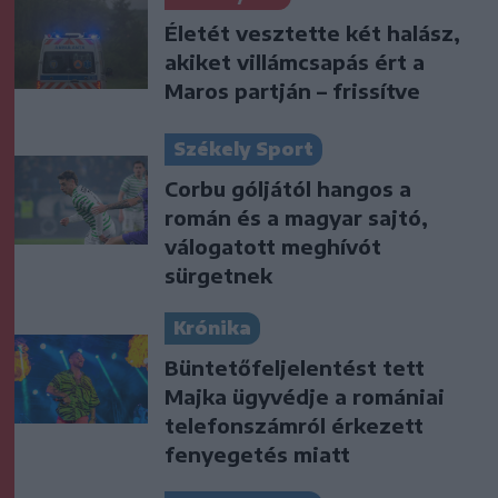
Életét vesztette két halász,
akiket villámcsapás ért a
Maros partján – frissítve
Székely Sport
Corbu góljától hangos a
román és a magyar sajtó,
válogatott meghívót
sürgetnek
Krónika
Büntetőfeljelentést tett
Majka ügyvédje a romániai
telefonszámról érkezett
fenyegetés miatt