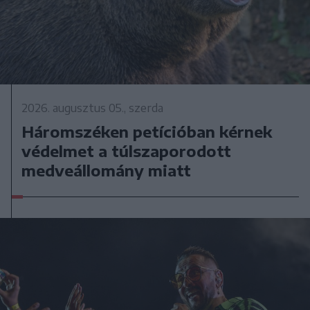
2026. augusztus 05., szerda
Háromszéken petícióban kérnek
védelmet a túlszaporodott
medveállomány miatt