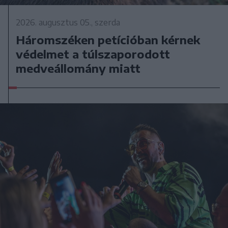
2026. augusztus 05., szerda
Háromszéken petícióban kérnek
védelmet a túlszaporodott
medveállomány miatt