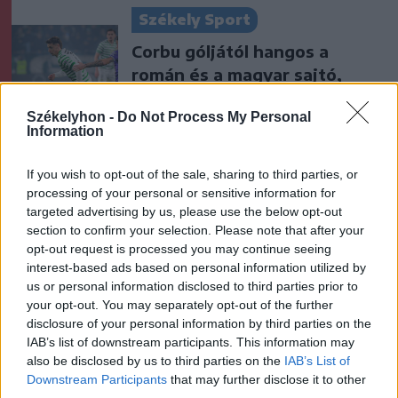
Székely Sport
Corbu góljától hangos a
román és a magyar sajtó,
válogatott meghívót
Székelyhon -
Do Not Process My Personal
sürgetnek
Information
Krónika
If you wish to opt-out of the sale, sharing to third parties, or
Büntetőfeljelentést tett
processing of your personal or sensitive information for
targeted advertising by us, please use the below opt-out
Majka ügyvédje a romániai
section to confirm your selection. Please note that after your
telefonszámról érkezett
opt-out request is processed you may continue seeing
fenyegetés miatt
interest-based ads based on personal information utilized by
us or personal information disclosed to third parties prior to
Székely Sport
your opt-out. You may separately opt-out of the further
disclosure of your personal information by third parties on the
Egy újonc jelentkezett, több
IAB’s list of downstream participants. This information may
átsorolás a Csík körzeti
also be disclosed by us to third parties on the
IAB’s List of
Downstream Participants
that may further disclose it to other
focibajnokság új idényében
third parties.