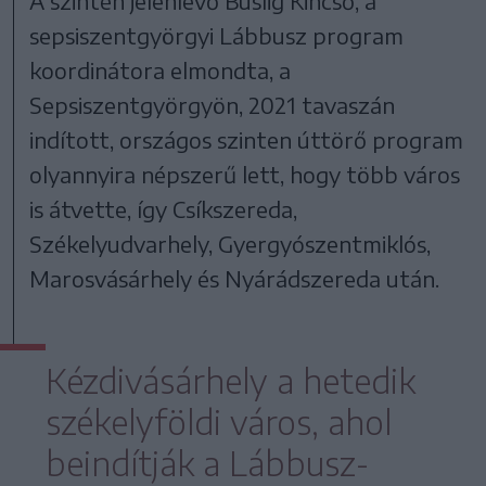
A szintén jelenlevő Buslig Kincső, a
sepsiszentgyörgyi Lábbusz program
koordinátora elmondta, a
Sepsiszentgyörgyön, 2021 tavaszán
indított, országos szinten úttörő program
olyannyira népszerű lett, hogy több város
is átvette, így Csíkszereda,
Székelyudvarhely, Gyergyószentmiklós,
Marosvásárhely és Nyárádszereda után.
Kézdivásárhely a hetedik
székelyföldi város, ahol
beindítják a Lábbusz-