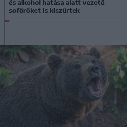
és alkohol hatása alatt vezető
sofőröket is kiszűrtek