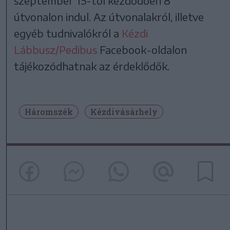
szeptember 15-től kezdődően 8
útvonalon indul. Az útvonalakról, illetve
egyéb tudnivalókról a
Kézdi
Lábbusz/Pedibus
Facebook-oldalon
tájékozódhatnak az érdeklődők.
Háromszék
Kézdivásárhely