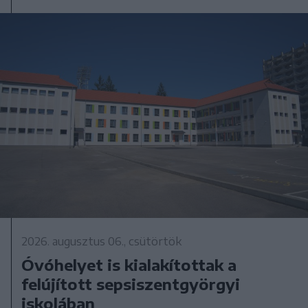
2026. augusztus 06., csütörtök
Óvóhelyet is kialakítottak a
felújított sepsiszentgyörgyi
iskolában