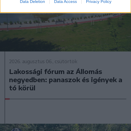
Data Deletion
Data Access
Privacy Policy
2026. augusztus 06., csütörtök
Lakossági fórum az Állomás
negyedben: panaszok és igények a
tó körül