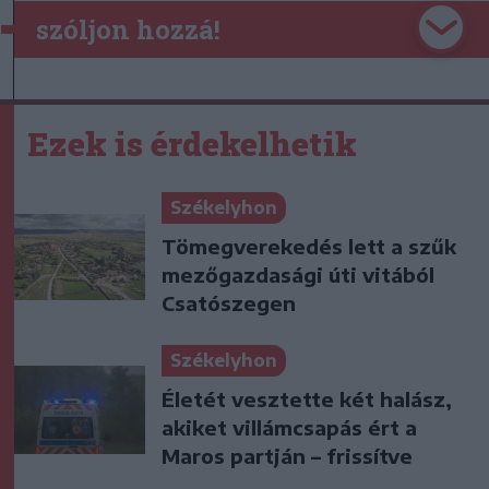
szóljon hozzá!
Ezek is érdekelhetik
Székelyhon
Tömegverekedés lett a szűk
mezőgazdasági úti vitából
Csatószegen
Székelyhon
Életét vesztette két halász,
akiket villámcsapás ért a
Maros partján – frissítve