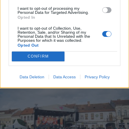
I want to opt-out of processing my
Personal Data for Targeted Advertising.
Opted In
I want to opt-out of Collection, Use,
Retention, Sale, and/or Sharing of my
2025. június 29., vasárnap
Personal Data that Is Unrelated with the
Purposes for which it was collected.
Szíves mézeskalács, gyerekeknek
Opted Out
szóló űrmissziók – végéhez
CONFIRM
közeledik a Sokadalom
Data Deletion
Data Access
Privacy Policy