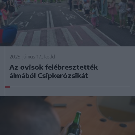
2025. június 17., kedd
Az ovisok felébresztették
álmából Csipkerózsikát