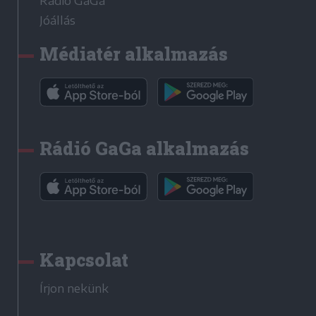
Rádió GaGa
Jóállás
Médiatér alkalmazás
Rádió GaGa alkalmazás
Kapcsolat
Írjon nekünk