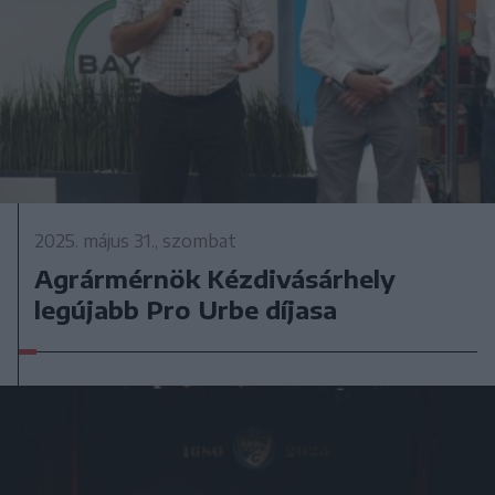
2025. május 31., szombat
Agrármérnök Kézdivásárhely
legújabb Pro Urbe díjasa