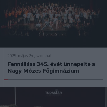
2025. május 24., szombat
Fennállása 345. évét ünnepelte a
Nagy Mózes Főgimnázium