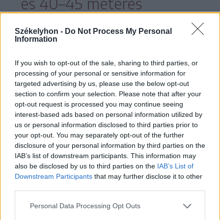
és 40–45 méteres
szakaszon elmosta az út
Székelyhon -
Do Not Process My Personal
martját.
Information
If you wish to opt-out of the sale, sharing to third parties, or
processing of your personal or sensitive information for
targeted advertising by us, please use the below opt-out
A kár körülbelül 200 ezer lej értékű.
section to confirm your selection. Please note that after your
opt-out request is processed you may continue seeing
Ezenkívül egy csűr alapját is megrongálta
interest-based ads based on personal information utilized by
a víz. Balázsi Dénes polgármester szerint
us or personal information disclosed to third parties prior to
your opt-out. You may separately opt-out of the further
ezek a károk megelőzhetők lettek volna,
disclosure of your personal information by third parties on the
ha a vízügyi igazgatóság elvégezte volna a
IAB’s list of downstream participants. This information may
also be disclosed by us to third parties on the
IAB’s List of
szükséges munkálatokat.
Downstream Participants
that may further disclose it to other
third parties.
Personal Data Processing Opt Outs