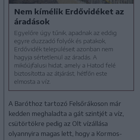
Nem kímélik Erdővidéket az
áradások
Egyelőre úgy tűnik, apadnak az eddig
egyre duzzadó folyók és patakok,
Erdővidék településeit azonban nem
hagyja sértetlenül az áradás. A
mikóújfalusi hidat, amely a Hatod felé
biztosította az átjárást, hétfőn este
elmosta a víz.
A Baróthoz tartozó Felsőrákoson már
kedden meghaladta a gát szintjét a víz,
csütörtökre pedig az Olt vízállása
olyannyira magas lett, hogy a Kormos-