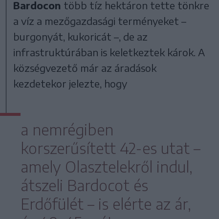
Bardocon
több tíz hektáron tette tönkre
a víz a mezőgazdasági terményeket –
burgonyát, kukoricát –, de az
infrastruktúrában is keletkeztek károk. A
községvezető már az áradások
kezdetekor jelezte, hogy
a nemrégiben
korszerűsített 42-es utat –
amely Olasztelekről indul,
átszeli Bardocot és
Erdőfülét – is elérte az ár,