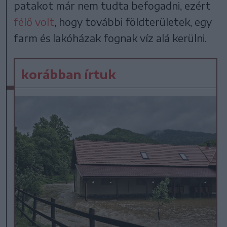
patakot már nem tudta befogadni, ezért
félő volt
, hogy további földterületek, egy
farm és lakóházak fognak víz alá kerülni.
korábban írtuk