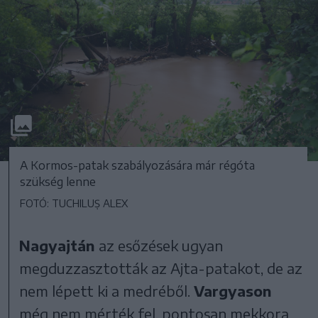
A Kormos-patak szabályozására már régóta
szükség lenne
FOTÓ: TUCHILUȘ ALEX
Nagyajtán
az esőzések ugyan
megduzzasztották az Ajta-patakot, de az
nem lépett ki a medréből.
Vargyason
még nem mérték fel, pontosan mekkora