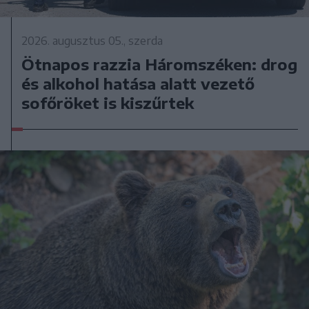
2026. augusztus 05., szerda
Ötnapos razzia Háromszéken: drog
és alkohol hatása alatt vezető
sofőröket is kiszűrtek