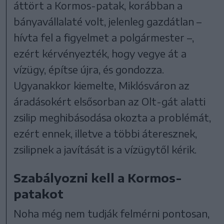
áttört a Kormos-patak, korábban a
bányavállalaté volt, jelenleg gazdátlan –
hívta fel a figyelmet a polgármester –,
ezért kérvényezték, hogy vegye át a
vízügy, építse újra, és gondozza.
Ugyanakkor kiemelte, Miklósváron az
áradásokért elsősorban az Olt-gát alatti
zsilip meghibásodása okozta a problémát,
ezért ennek, illetve a többi áteresznek,
zsilipnek a javítását is a vízügytől kérik.
Szabályozni kell a Kormos-
patakot
Noha még nem tudják felmérni pontosan,