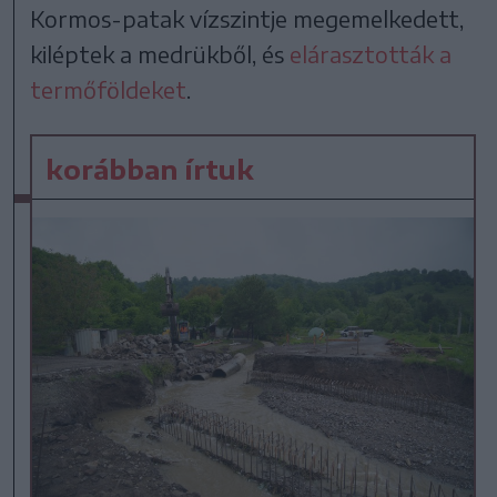
Kormos-patak vízszintje megemelkedett,
kiléptek a medrükből, és
elárasztották a
termőföldeket
.
korábban írtuk