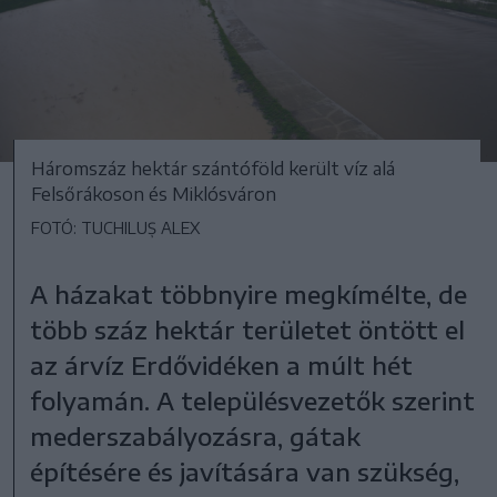
Háromszáz hektár szántóföld került víz alá
Felsőrákoson és Miklósváron
FOTÓ: TUCHILUȘ ALEX
A házakat többnyire megkímélte, de
több száz hektár területet öntött el
az árvíz Erdővidéken a múlt hét
folyamán. A településvezetők szerint
mederszabályozásra, gátak
építésére és javítására van szükség,