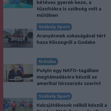
kétéves gyerek keze, a
tűzoltókra is szükség volt a
műtőben
Székely Sport
Aranyérmek sokaságával tért
haza Kőszegről a Godako
Krónika
Putyin egy NATO-tagállam
megtámadására készül az
amerikai hírszerzés szerint
Székely Sport
Kulcsjátékosok nélkül készül a