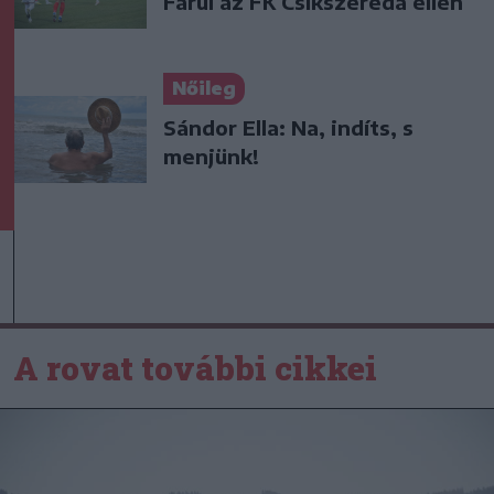
Farul az FK Csíkszereda ellen
Nőileg
Sándor Ella: Na, indíts, s
menjünk!
A rovat további cikkei