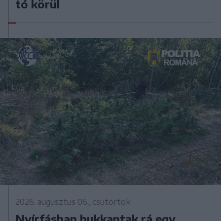
tó körül
2026. augusztus 06., csütörtök
Nyírfásban bukkantak rá egy