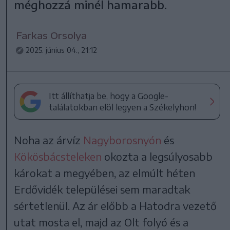
méghozzá minél hamarabb.
Farkas Orsolya
2025. június 04., 21:12
Itt állíthatja be, hogy a Google-
találatokban elöl legyen a Székelyhon!
Noha az árvíz
Nagyborosnyón
és
Kökösbácsteleken
okozta a legsúlyosabb
károkat a megyében, az elmúlt héten
Erdővidék települései sem maradtak
sértetlenül. Az ár előbb a Hatodra vezető
utat mosta el, majd az Olt folyó és a