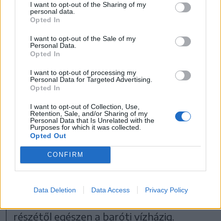
I want to opt-out of the Sharing of my
personal data.
Opted In
I want to opt-out of the Sale of my
Personal Data.
Opted In
I want to opt-out of processing my
Personal Data for Targeted Advertising.
Opted In
I want to opt-out of Collection, Use,
Retention, Sale, and/or Sharing of my
Personal Data that Is Unrelated with the
Purposes for which it was collected.
A Barót-pataka nem okozott gondot, a Kormos
Opted Out
annál inkább
CONFIRM
FOTÓ: TUCHILUȘ ALEX
„Már rég elkészítették a Kormos
Data Deletion
Data Access
Privacy Policy
medrének felmérését, Erdőfüle felső
részétől egészen a baróti vízházig.