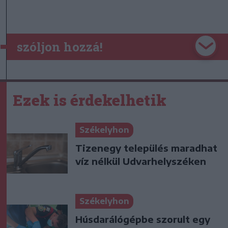
szóljon hozzá!
Ezek is érdekelhetik
Székelyhon
Tizenegy település maradhat
víz nélkül Udvarhelyszéken
Székelyhon
Húsdarálógépbe szorult egy