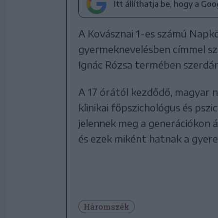
Itt állíthatja be, hogy a Go
A Kovásznai 1-es számú Napkö
gyermeknevelésben címmel sze
Ignác Rózsa termében szerdán
A 17 órától kezdődő, magyar n
klinikai főpszichológus és psz
jelennek meg a generációkon á
és ezek miként hatnak a gyere
Háromszék