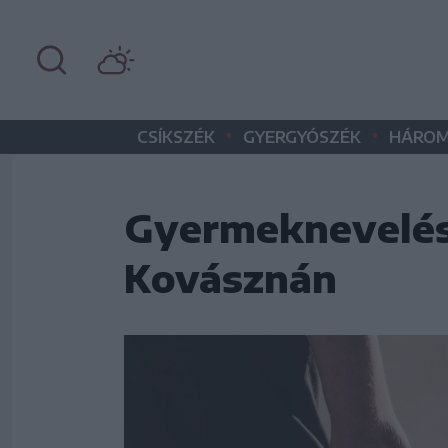
•
•
CSÍKSZÉK
GYERGYÓSZÉK
HÁROM
Gyermeknevelés
Kovásznán