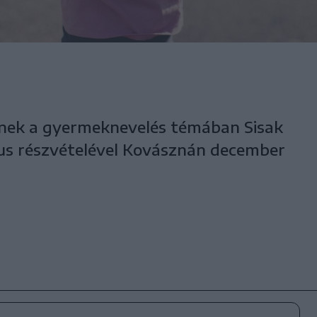
znek a gyermeknevelés témában Sisak
ógus részvételével Kovásznán december