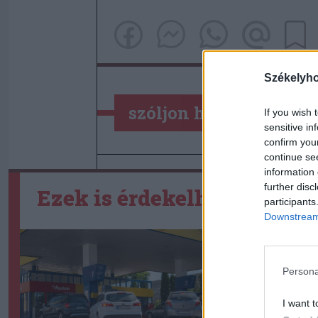
Székelyh
szóljon hozzá!
If you wish 
sensitive in
confirm you
continue se
information 
further disc
Ezek is érdekelhetik
participants
Downstream 
Persona
I want t