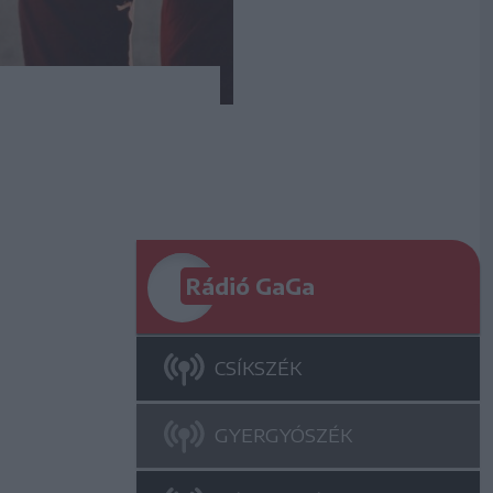
Rádió GaGa
CSÍKSZÉK
GYERGYÓSZÉK