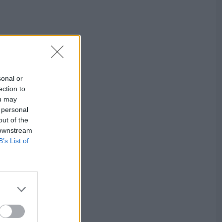
sonal or
ection to
ou may
 personal
out of the
 downstream
B’s List of