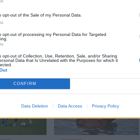
In
o opt-out of the Sale of my Personal Data.
In
n
Székely Sport
to opt-out of processing my Personal Data for Targeted
attanás volt”
Súlyos veszteség,
ing.
kszik vissza a
kilenc hónapra
In
balesetre a
eltiltották a Sepsi OSK
o opt-out of Collection, Use, Retention, Sale, and/or Sharing
ai családfő
csapatkapitányát
ersonal Data that Is Unrelated with the Purposes for which it
lected.
Out
CONFIRM
Data Deletion
Data Access
Privacy Policy