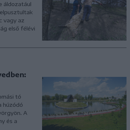
e áldozatául
 elpusztultak
c vagy az
g első félévi
yedben:
omási tó
ta húzódó
yörgyön. A
ny és a