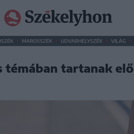
•
•
•
•
SZÉK
MAROSSZÉK
UDVARHELYSZÉK
VILÁG
 témában tartanak elő