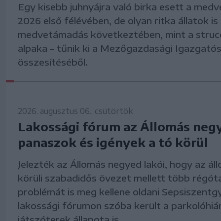
Egy kisebb juhnyájra való birka esett a medv
2026 első félévében, de olyan ritka állatok is
medvetámadás következtében, mint a struc
alpaka – tűnik ki a Mezőgazdasági Igazgatósá
összesítéséből.
2026. augusztus 06., csütörtök
Lakossági fórum az Állomás neg
panaszok és igények a tó körül
Jelezték az Állomás negyed lakói, hogy az áll
körüli szabadidős övezet mellett több régó
problémát is meg kellene oldani Sepsiszentg
lakossági fórumon szóba került a parkolóhiá
játszóterek állapota is.