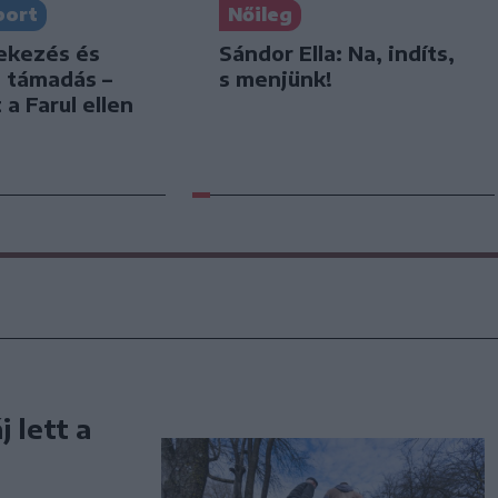
port
Nőileg
dekezés és
Sándor Ella: Na, indíts,
s támadás –
s menjünk!
 a Farul ellen
 lett a