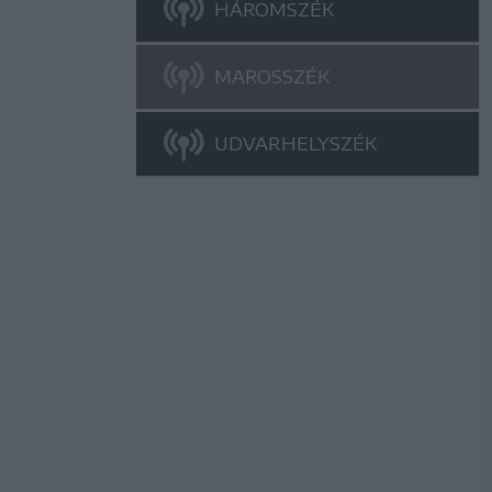
HÁROMSZÉK
MAROSSZÉK
UDVARHELYSZÉK