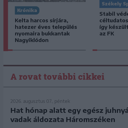
Székely S
Krónika
Stabil vé
Kelta harcos sírjára,
céltudato
hatezer éves település
így készült
nyomaira bukkantak
az FK
Nagyiklódon
A rovat további cikkei
2026. augusztus 07., péntek
Hat hónap alatt egy egész juhnyáj
vadak áldozata Háromszéken