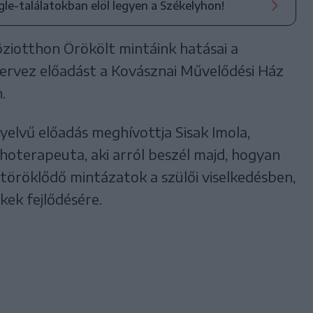
ogle-találatokban elöl legyen a Székelyhon!
ziotthon Örökölt mintáink hatásai a
rvez előadást a Kovásznai Művelődési Ház
.
yelvű előadás meghívottja Sisak Imola,
ichoterapeuta, aki arról beszél majd, hogyan
töröklődő mintázatok a szülői viselkedésben,
kek fejlődésére.