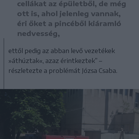
cellákat az épületből, de még
ott is, ahol jelenleg vannak,
éri őket a pincéből kiáramló
nedvesség,
ettől pedig az abban levő vezetékek
»áthúztak«, azaz érintkeztek” –
részletezte a problémát Józsa Csaba.