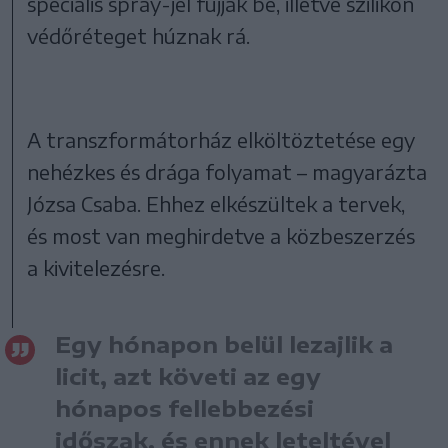
speciális spray-jel fújják be, illetve szilikon
védőréteget húznak rá.
A transzformátorház elköltöztetése egy
nehézkes és drága folyamat – magyarázta
Józsa Csaba. Ehhez elkészültek a tervek,
és most van meghirdetve a közbeszerzés
a kivitelezésre.
Egy hónapon belül lezajlik a
licit, azt követi az egy
hónapos fellebbezési
időszak, és ennek leteltével