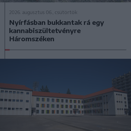
2026. augusztus 06., csütörtök
Nyírfásban bukkantak rá egy
kannabiszültetvényre
Háromszéken