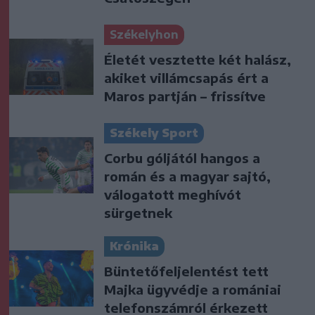
Székelyhon
Életét vesztette két halász,
akiket villámcsapás ért a
Maros partján – frissítve
Székely Sport
Corbu góljától hangos a
román és a magyar sajtó,
válogatott meghívót
sürgetnek
Krónika
Büntetőfeljelentést tett
Majka ügyvédje a romániai
telefonszámról érkezett