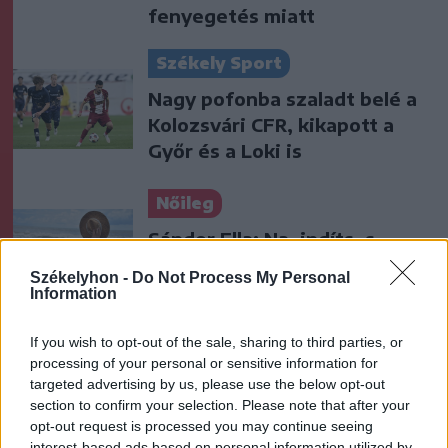
fenyegetés miatt
Székely Sport
Nagy pofonba szaladt belé a
Kolozsvári CFR, kikapott a
Győr és a Loki is
Nőileg
Sándor Ella: Na, indíts, s
menjünk!
Székelyhon -
Do Not Process My Personal
Information
If you wish to opt-out of the sale, sharing to third parties, or
processing of your personal or sensitive information for
targeted advertising by us, please use the below opt-out
section to confirm your selection. Please note that after your
opt-out request is processed you may continue seeing
interest-based ads based on personal information utilized by