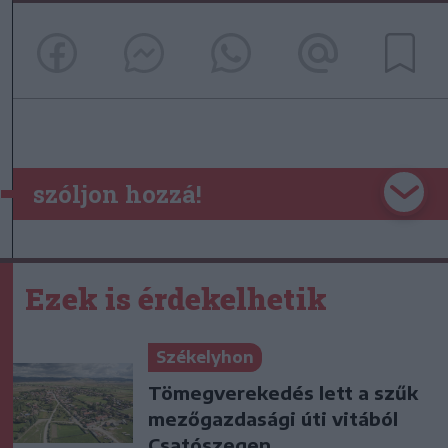
szóljon hozzá!
Ezek is érdekelhetik
Székelyhon
Tömegverekedés lett a szűk
mezőgazdasági úti vitából
Csatószegen