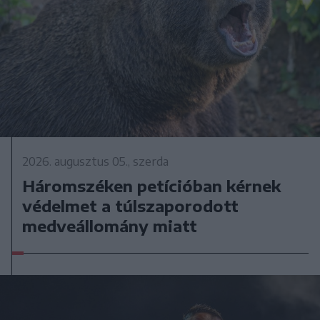
2026. augusztus 05., szerda
Háromszéken petícióban kérnek
védelmet a túlszaporodott
medveállomány miatt