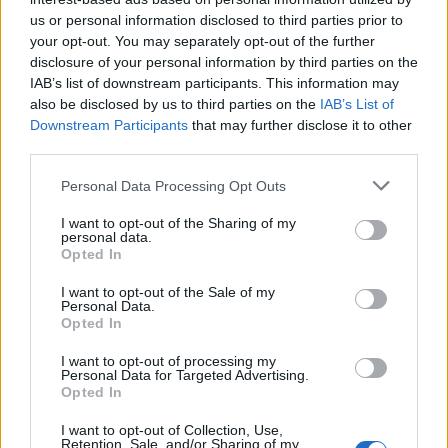
A rovat további cikkei
us or personal information disclosed to third parties prior to
your opt-out. You may separately opt-out of the further
disclosure of your personal information by third parties on the
IAB’s list of downstream participants. This information may
also be disclosed by us to third parties on the
IAB’s List of
Downstream Participants
that may further disclose it to other
third parties.
Personal Data Processing Opt Outs
I want to opt-out of the Sharing of my
personal data.
Opted In
I want to opt-out of the Sale of my
Personal Data.
Opted In
I want to opt-out of processing my
Personal Data for Targeted Advertising.
2026. augusztus 07., péntek
Opted In
Hat hónap alatt egy egész juhnyáj
I want to opt-out of Collection, Use,
lett a vadak áldozata Háromszéken
Retention, Sale, and/or Sharing of my