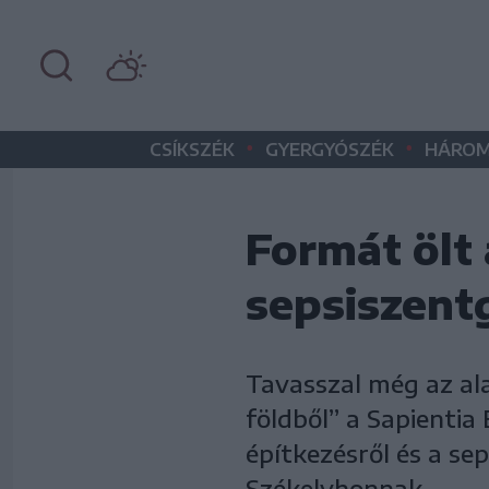
•
•
CSÍKSZÉK
GYERGYÓSZÉK
HÁROM
Formát ölt
sepsiszent
Tavasszal még az ala
földből” a Sapienti
építkezésről és a se
Székelyhonnak.