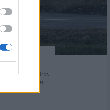
 hallgatók és a város
ja: az épületegyüttes
három egységén