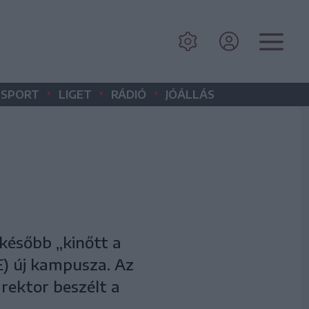
•
•
•
SPORT
LIGET
RÁDIÓ
JÓÁLLÁS
később „kinőtt a
) új kampusza. Az
 rektor beszélt a