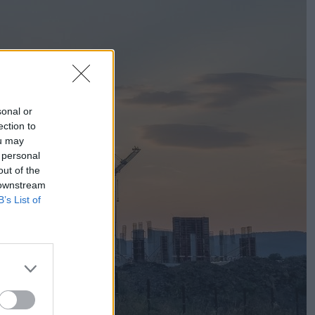
sonal or
ection to
ou may
 personal
out of the
 downstream
B’s List of