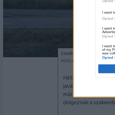
Opted 
I want t
Opted 
I want 
Advertis
Opted 
I want t
of my P
Emelkednek a falak, formát
was col
Opted 
FOTÓ: FARKAS ORSOLYA
Hétről hétre alakul a
javát fogja szolgálni. 
már nemcsak alapjaib
dolgoznak a szakemb