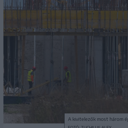
A kivitelezők most három ép
FOTÓ: TUCHILUȘ ALEX