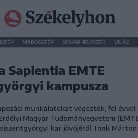
•
•
•
•
SZÉK
MAROSSZÉK
UDVARHELYSZÉK
VILÁG
 a Sapientia EMTE
györgyi kampusza
pozási munkálatokat végezték, fél évvel 
a Erdélyi Magyar Tudományegyetem (EMTE
psiszentgyörgyi kar jövőjéről Tonk Márton