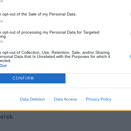
In
o opt-out of the Sale of my Personal Data.
In
to opt-out of processing my Personal Data for Targeted
ing.
In
o opt-out of Collection, Use, Retention, Sale, and/or Sharing
ersonal Data that Is Unrelated with the Purposes for which it
 kapnak az épületek
lected.
Out
CONFIRM
 korszerű kampusz, amely a jövőben az egyetemi
Aki elhalad a város északi kijáratánál, jól láthat
Data Deletion
Data Access
Privacy Policy
an, hanem térben is formát öltött, egyszerre 
erek.