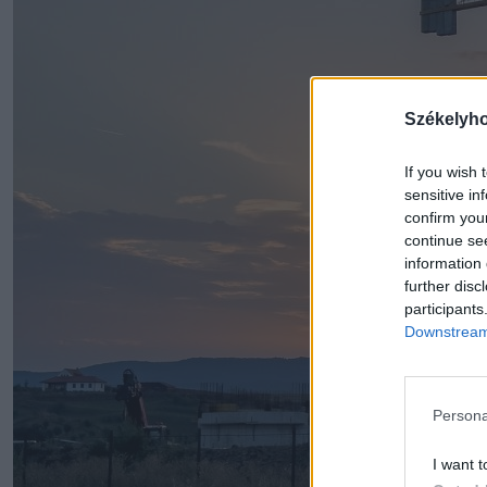
Székelyh
If you wish 
sensitive in
confirm you
continue se
information 
further disc
participants
Downstream 
Persona
I want t