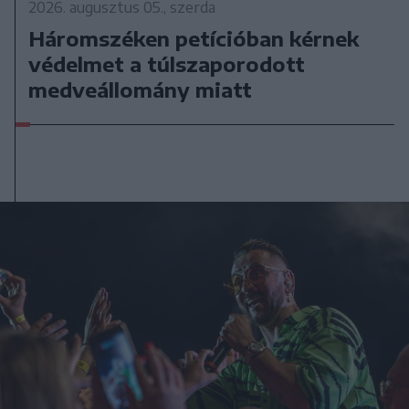
2026. augusztus 05., szerda
Háromszéken petícióban kérnek
védelmet a túlszaporodott
medveállomány miatt