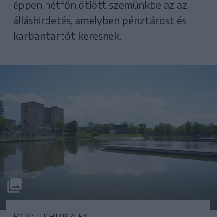
éppen hétfőn ötlött szemünkbe az az
álláshirdetés, amelyben pénztárost és
karbantartót keresnek.
FOTÓ: TUCHILUȘ ALEX