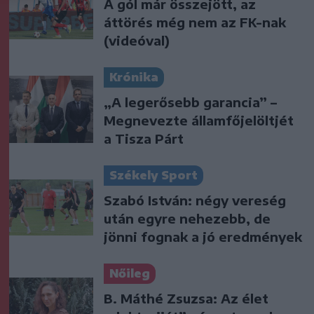
A gól már összejött, az
áttörés még nem az FK-nak
(videóval)
Krónika
„A legerősebb garancia” –
Megnevezte államfőjelöltjét
a Tisza Párt
Székely Sport
Szabó István: négy vereség
után egyre nehezebb, de
jönni fognak a jó eredmények
Nőileg
B. Máthé Zsuzsa: Az élet