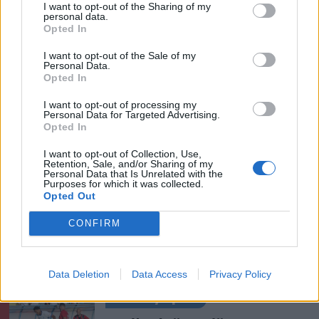
I want to opt-out of the Sharing of my
personal data.
Opted In
Ezek is érdekelhetik
I want to opt-out of the Sale of my
Personal Data.
Opted In
Székelyhon
I want to opt-out of processing my
Vaddisznó szaladt le a
Personal Data for Targeted Advertising.
budapesti metróba, felszállt
Opted In
az egyik kocsira, majd
I want to opt-out of Collection, Use,
kilőtték – videóval
Retention, Sale, and/or Sharing of my
Personal Data that Is Unrelated with the
Purposes for which it was collected.
Opted Out
Székelyhon
Hétvégén is folytatódik a
CONFIRM
gázolaj árának csökkenése
Data Deletion
Data Access
Privacy Policy
Székely Sport