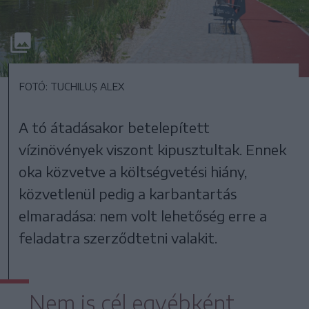
FOTÓ: TUCHILUȘ ALEX
A tó átadásakor betelepített
vízinövények viszont kipusztultak. Ennek
oka közvetve a költségvetési hiány,
közvetlenül pedig a karbantartás
elmaradása: nem volt lehetőség erre a
feladatra szerződtetni valakit.
Nem is cél egyébként,