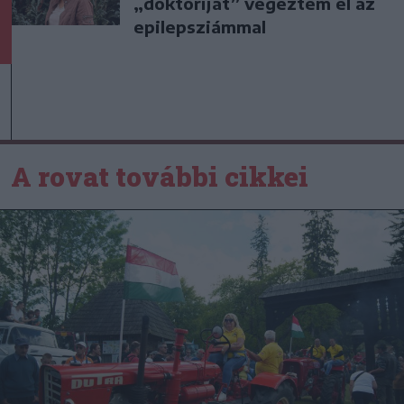
„doktoriját” végeztem el az
epilepsziámmal
A rovat további cikkei