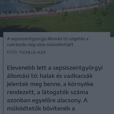
A sepsiszentgyörgyi állomási tó szigetén a
cukrászda még várja működtetőjét
FOTÓ: TUCHILUȘ ALEX
Elevenebb lett a sepsiszentgyörgyi
állomási tó: halak és vadkacsák
jelentek meg benne, a környéke
rendezett, a látogatók száma
azonban egyelőre alacsony. A
működtetők bővítenék a