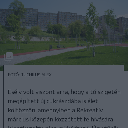
FOTÓ: TUCHILUȘ ALEX
Esély volt viszont arra, hogy a tó szigetén
megépített új cukrászdába is élet
költözzön, amennyiben a Rekreatív
március közepén közzétett felhívására