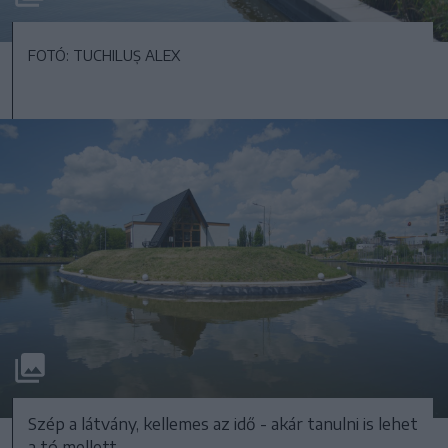
FOTÓ: TUCHILUȘ ALEX
Szép a látvány, kellemes az idő - akár tanulni is lehet
a tó mellett