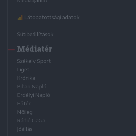
Médiaajánlat
Látogatottsági adatok
Sütibeállítások
Médiatér
Székely Sport
Liget
Krónika
Bihari Napló
Erdélyi Napló
Főtér
Nőileg
Rádió GaGa
Jóállás