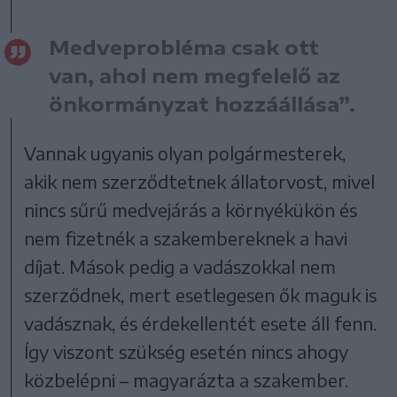
Medveprobléma csak ott
van, ahol nem megfelelő az
önkormányzat hozzáállása”.
Vannak ugyanis olyan polgármesterek,
akik nem szerződtetnek állatorvost, mivel
nincs sűrű medvejárás a környékükön és
nem fizetnék a szakembereknek a havi
díjat. Mások pedig a vadászokkal nem
szerződnek, mert esetlegesen ők maguk is
vadásznak, és érdekellentét esete áll fenn.
Így viszont szükség esetén nincs ahogy
közbelépni – magyarázta a szakember.