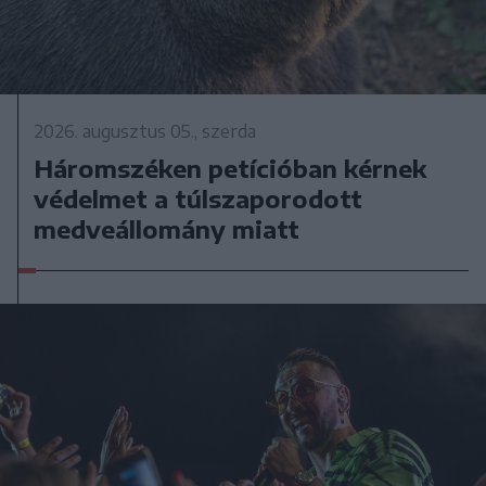
2026. augusztus 05., szerda
Háromszéken petícióban kérnek
védelmet a túlszaporodott
medveállomány miatt