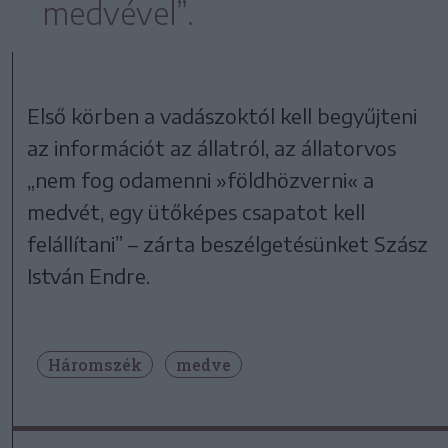
medvével”.
Első körben a vadászoktól kell begyűjteni
az információt az állatról, az állatorvos
„nem fog odamenni »földhözverni« a
medvét, egy ütőképes csapatot kell
felállítani” – zárta beszélgetésünket Szász
István Endre.
Háromszék
medve