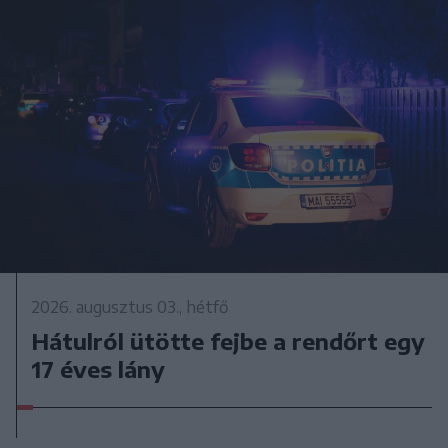
2026. augusztus 03., hétfő
Hátulról ütötte fejbe a rendőrt egy
17 éves lány