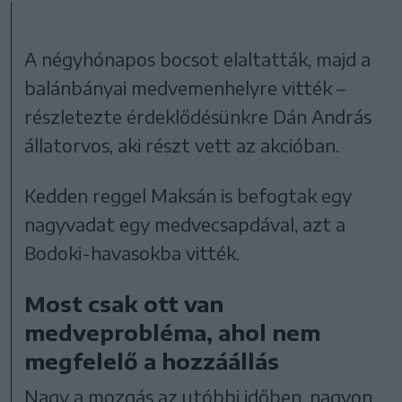
A négyhónapos bocsot elaltatták, majd a
balánbányai medvemenhelyre vitték –
részletezte érdeklődésünkre Dán András
állatorvos, aki részt vett az akcióban.
Kedden reggel Maksán is befogtak egy
nagyvadat egy medvecsapdával, azt a
Bodoki-havasokba vitték.
Most csak ott van
medveprobléma, ahol nem
megfelelő a hozzáállás
Nagy a mozgás az utóbbi időben, nagyon