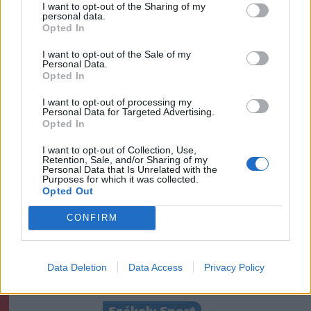
I want to opt-out of the Sharing of my
personal data.
Székelyhon
Opted In
Továbbra sem tudni
I want to opt-out of the Sale of my
pontosan, honnan tör fel a
Personal Data.
Opted In
mofettagáz Szejkefürdőn
I want to opt-out of processing my
Personal Data for Targeted Advertising.
Székely Sport
Opted In
Nagy pofonba szaladt belé a
I want to opt-out of Collection, Use,
Kolozsvári CFR, kikapott a
Retention, Sale, and/or Sharing of my
Personal Data that Is Unrelated with the
Győr és a Loki is
Purposes for which it was collected.
Opted Out
Krónika
CONFIRM
A Majka-ügy csak a jéghegy
csúcsa, be kellene fejezni a
Data Deletion
Data Access
Privacy Policy
magyar–magyar acsarkodást