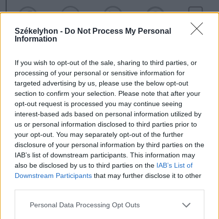
Székelyhon -
Do Not Process My Personal
Information
If you wish to opt-out of the sale, sharing to third parties, or
processing of your personal or sensitive information for
szóljon hozzá!
targeted advertising by us, please use the below opt-out
section to confirm your selection. Please note that after your
opt-out request is processed you may continue seeing
interest-based ads based on personal information utilized by
us or personal information disclosed to third parties prior to
Ezek is érdekelhetik
your opt-out. You may separately opt-out of the further
disclosure of your personal information by third parties on the
IAB’s list of downstream participants. This information may
Székelyhon
also be disclosed by us to third parties on the
IAB’s List of
Downstream Participants
that may further disclose it to other
Mentőhelikopterrel vitték
third parties.
kórházba, miután kiemelték a
Personal Data Processing Opt Outs
Marosból – frissítve