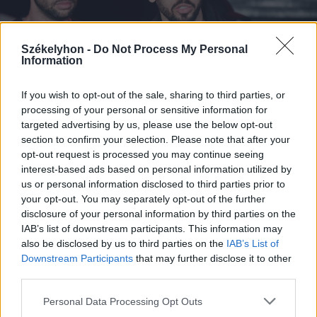
Székelyhon -
Do Not Process My Personal
Information
If you wish to opt-out of the sale, sharing to third parties, or
processing of your personal or sensitive information for
targeted advertising by us, please use the below opt-out
section to confirm your selection. Please note that after your
opt-out request is processed you may continue seeing
2026. július 19., vasárnap
interest-based ads based on personal information utilized by
Őrizetbe vették a Romániában is
us or personal information disclosed to third parties prior to
súlyos bűncselekményekkel vádolt
your opt-out. You may separately opt-out of the further
disclosure of your personal information by third parties on the
Tate testvéreket
IAB’s list of downstream participants. This information may
also be disclosed by us to third parties on the
IAB’s List of
Downstream Participants
that may further disclose it to other
third parties.
Personal Data Processing Opt Outs