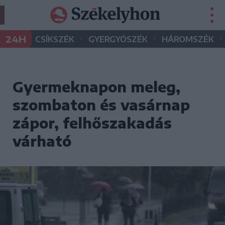
•
•
•
24H
CSÍKSZÉK
GYERGYÓSZÉK
HÁROMSZÉK
Gyermeknapon meleg,
szombaton és vasárnap
zápor, felhőszakadás
várható