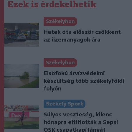
Ezek is érdekelhetik
Székelyhon
Hetek óta először csökkent
az üzemanyagok ára
Székelyhon
Elsőfokú árvízvédelmi
készültség több székelyföldi
folyón
Székely Sport
Súlyos veszteség, kilenc
hónapra eltiltották a Sepsi
OSK csapatkapitányát