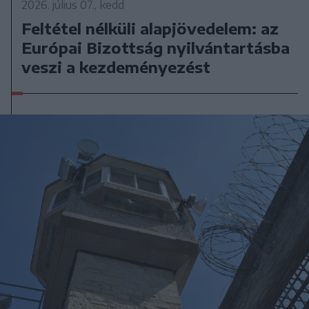
2026. július 07., kedd
Feltétel nélküli alapjövedelem: az
Európai Bizottság nyilvántartásba
veszi a kezdeményezést