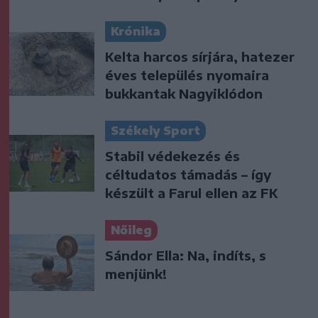
Krónika
Kelta harcos sírjára, hatezer
éves település nyomaira
bukkantak Nagyiklódon
Székely Sport
Stabil védekezés és
céltudatos támadás – így
készült a Farul ellen az FK
Nőileg
Sándor Ella: Na, indíts, s
menjünk!