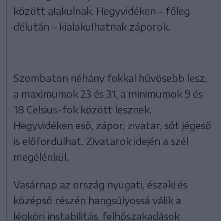
között alakulnak. Hegyvidéken – főleg
délután – kialakulhatnak záporok.
Szombaton néhány fokkal hűvösebb lesz,
a maximumok 23 és 31, a minimumok 9 és
18 Celsius-fok között lesznek.
Hegyvidéken eső, zápor, zivatar, sőt jégeső
is előfordulhat. Zivatarok idején a szél
megélénkül.
Vasárnap az ország nyugati, északi és
középső részén hangsúlyossá válik a
légköri instabilitás, felhőszakadások