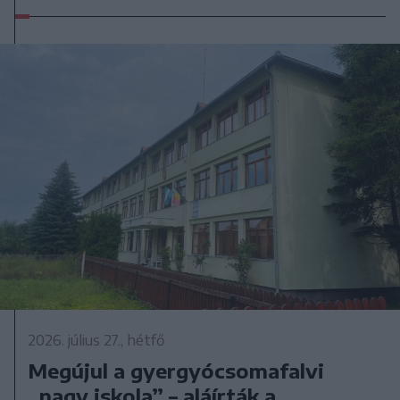
2026. július 27., hétfő
Megújul a gyergyócsomafalvi
„nagy iskola” – aláírták a