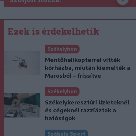
Ezek is érdekelhetik
Székelyhon
Mentőhelikopterrel vitték
kórházba, miután kiemelték a
Marosból – frissítve
Székelyhon
Székelykeresztúri üzleteknél
és cégeknél razziáztak a
hatóságok
Székely Sport