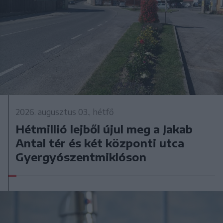
2026. augusztus 03., hétfő
Hétmillió lejből újul meg a Jakab
Antal tér és két központi utca
Gyergyószentmiklóson