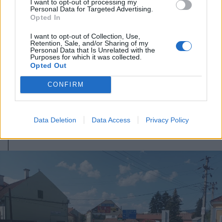
I want to opt-out of processing my
Personal Data for Targeted Advertising.
Opted In
I want to opt-out of Collection, Use,
Retention, Sale, and/or Sharing of my
Personal Data that Is Unrelated with the
Purposes for which it was collected.
Opted Out
CONFIRM
2026. augusztus 05., szerda
Dolgoznak az utak helyreállításán
Gyergyószentmiklóson
Data Deletion
Data Access
Privacy Policy