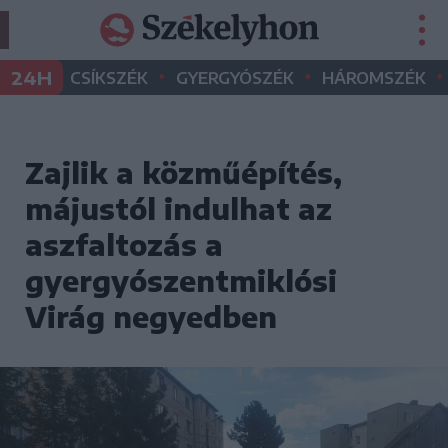
•
•
•
24H
CSÍKSZÉK
GYERGYÓSZÉK
HÁROMSZÉK
Zajlik a közműépítés,
májustól indulhat az
aszfaltozás a
gyergyószentmiklósi
Virág negyedben