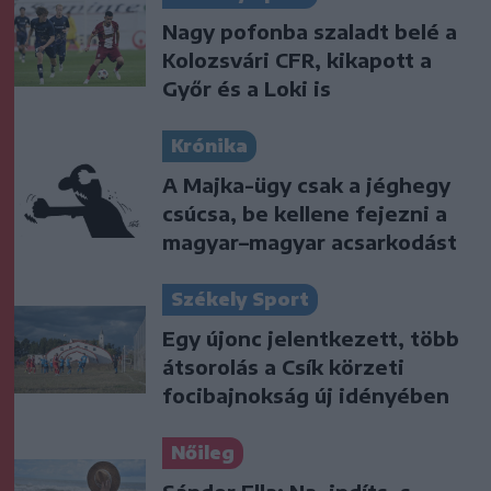
Nagy pofonba szaladt belé a
Kolozsvári CFR, kikapott a
Győr és a Loki is
Krónika
A Majka-ügy csak a jéghegy
csúcsa, be kellene fejezni a
magyar–magyar acsarkodást
Székely Sport
Egy újonc jelentkezett, több
átsorolás a Csík körzeti
focibajnokság új idényében
Nőileg