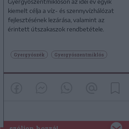
Gyergyószentmiklóson az idei év egyik
kiemelt célja a víz- és szennyvízhálózat
fejlesztésének lezárása, valamint az
érintett útszakaszok rendbetétele.
Gyergyószék
Gyergyószentmiklós
szóljon hozzá!