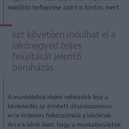
mielőbbi befejezése azért is fontos, mert
ezt követően indulhat el a
lakónegyed teljes
felújítását jelentő
beruházás.
A munkálatok idején nehezebb lesz a
közlekedés az érintett útszakaszokon,
erre érdemes felkészülniük a lakóknak.
Arra is kérik őket, hogy a munkaterületek