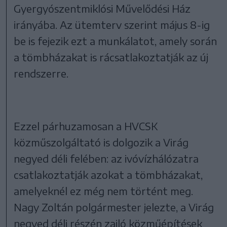
Gyergyószentmiklósi Művelődési Ház
irányába. Az ütemterv szerint május 8-ig
be is fejezik ezt a munkálatot, amely során
a tömbházakat is rácsatlakoztatják az új
rendszerre.
Ezzel párhuzamosan a HVCSK
közműszolgáltató is dolgozik a Virág
negyed déli felében: az ivóvízhálózatra
csatlakoztatják azokat a tömbházakat,
amelyeknél ez még nem történt meg.
Nagy Zoltán polgármester jelezte, a Virág
negyed déli részén zajló közműépítések