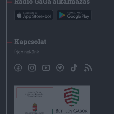
Rádió GaGa alkalmazás
Kapcsolat
Írjon nekünk