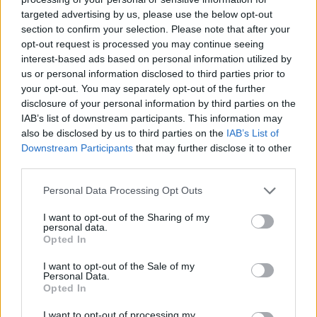
targeted advertising by us, please use the below opt-out
section to confirm your selection. Please note that after your
Hasznos
opt-out request is processed you may continue seeing
interest-based ads based on personal information utilized by
Impresszum
us or personal information disclosed to third parties prior to
your opt-out. You may separately opt-out of the further
Szerzői jogok
disclosure of your personal information by third parties on the
Adatvédelmi tájékoztató
IAB’s list of downstream participants. This information may
Cookie-kezelési tájékoztató
also be disclosed by us to third parties on the
IAB’s List of
Downstream Participants
that may further disclose it to other
Hozzászólási szabályzat
third parties.
Nyomtatott lapjaink archívuma
Székely Hírmondó archívuma
Personal Data Processing Opt Outs
Médiaajánlat
I want to opt-out of the Sharing of my
personal data.
Opted In
Látogatottsági adatok
I want to opt-out of the Sale of my
Personal Data.
Sütibeállítások
Opted In
I want to opt-out of processing my