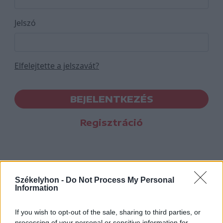
Jelszó
Elfelejtette a jelszavát?
BEJELENTKEZÉS
Regisztráció
Székelyhon -
Do Not Process My Personal
Information
If you wish to opt-out of the sale, sharing to third parties, or
processing of your personal or sensitive information for