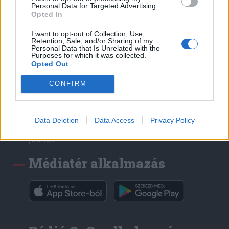
Médiatér
Personal Data for Targeted Advertising.
Opted In
Székely Sport
I want to opt-out of Collection, Use,
Liget
Retention, Sale, and/or Sharing of my
Personal Data that Is Unrelated with the
Krónika
Purposes for which it was collected.
Opted Out
Bihari Napló
Erdélyi Napló
CONFIRM
Főtér
Nőileg
Data Deletion
Data Access
Privacy Policy
Rádió GaGa
Jóállás
Médiatér alkalmazás