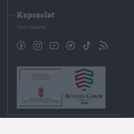
Kapcsolat
Írjon nekünk
© Székelyhon.ro 2009-2026
Minden jog fenntartva!