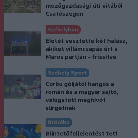
mezőgazdasági úti vitából
Csatószegen
Székelyhon
Életét vesztette két halász,
akiket villámcsapás ért a
Maros partján – frissítve
Székely Sport
Corbu góljától hangos a
román és a magyar sajtó,
válogatott meghívót
sürgetnek
Krónika
Büntetőfeljelentést tett