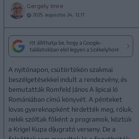
Gergely Imre
2025. augusztus 24., 12:17
Itt állíthatja be, hogy a Google-
találatokban elöl legyen a Székelyhon!
A nyitónapon, csütörtökön szakmai
beszélgetésekkel indult a rendezvény, és
bemutatták Romfeld János A lipicai ló
Romániában című könyvét. A pénteket
lovas gyereknapként hirdették meg, róluk,
nekik szóltak főként a programok, köztük
a Krigel Kupa díjugrató verseny. De a
felnőttek sem maradtak ki: a fogathajtók