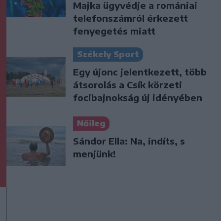
Majka ügyvédje a romániai
telefonszámról érkezett
fenyegetés miatt
Székely Sport
Egy újonc jelentkezett, több
átsorolás a Csík körzeti
focibajnokság új idényében
Nőileg
Sándor Ella: Na, indíts, s
menjünk!