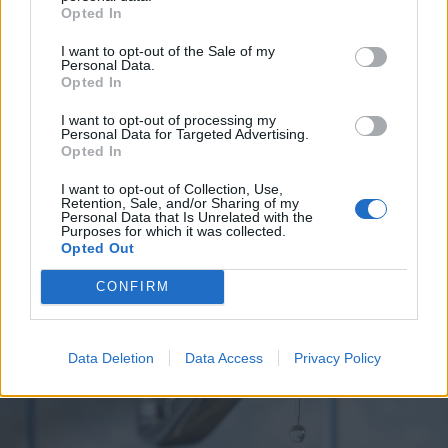
Opted In
I want to opt-out of the Sale of my
2026. augusztus 03., hétfő
Personal Data.
Opted In
Hétmillió lejből újul meg a Jakab
Antal tér és két központi utca
I want to opt-out of processing my
Personal Data for Targeted Advertising.
Gyergyószentmiklóson
Opted In
I want to opt-out of Collection, Use,
Retention, Sale, and/or Sharing of my
Personal Data that Is Unrelated with the
Purposes for which it was collected.
Opted Out
CONFIRM
Data Deletion
Data Access
Privacy Policy