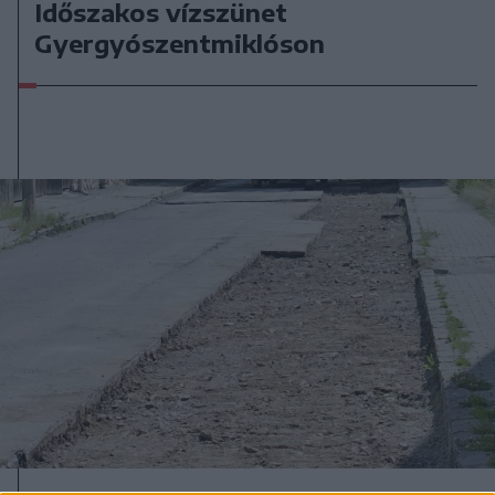
Időszakos vízszünet
Gyergyószentmiklóson