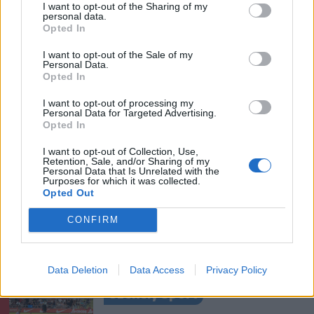
I want to opt-out of the Sharing of my
personal data.
Ezek is érdekelhetik
Opted In
I want to opt-out of the Sale of my
Personal Data.
Székelyhon
Opted In
Visszaküldte a parlamentnek
I want to opt-out of processing my
Nicușor Dan a közel 900
Personal Data for Targeted Advertising.
Opted In
medve kilövését lehetővé
tevő törvényt
I want to opt-out of Collection, Use,
Retention, Sale, and/or Sharing of my
Personal Data that Is Unrelated with the
Székelyhon
Purposes for which it was collected.
Opted Out
Húsdarálógépbe szorult egy
CONFIRM
kétéves gyerek keze, a
tűzoltókra is szükség volt a
műtőben
Data Deletion
Data Access
Privacy Policy
Székely Sport