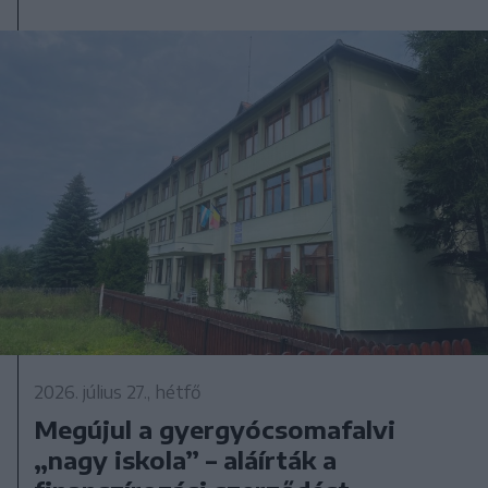
2026. július 27., hétfő
Megújul a gyergyócsomafalvi
„nagy iskola” – aláírták a