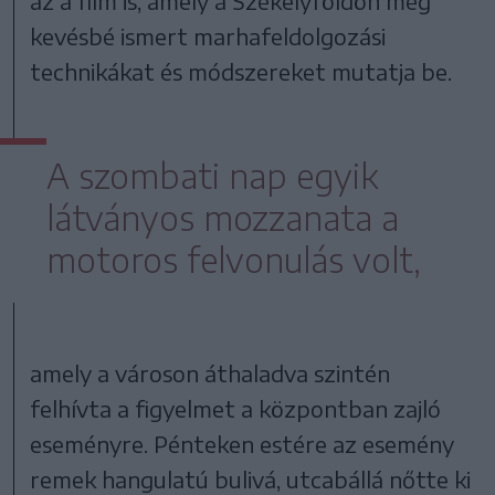
az a film is, amely a Székelyföldön még
kevésbé ismert marhafeldolgozási
technikákat és módszereket mutatja be.
A szombati nap egyik
látványos mozzanata a
motoros felvonulás volt,
amely a városon áthaladva szintén
felhívta a figyelmet a központban zajló
eseményre. Pénteken estére az esemény
remek hangulatú bulivá, utcabállá nőtte ki