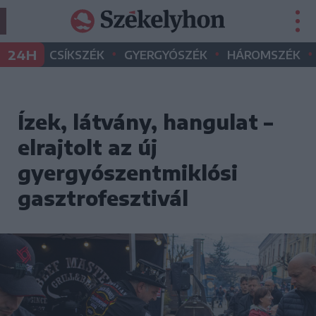
•
•
•
24H
CSÍKSZÉK
GYERGYÓSZÉK
HÁROMSZÉK
Ízek, látvány, hangulat –
elrajtolt az új
gyergyószentmiklósi
gasztrofesztivál