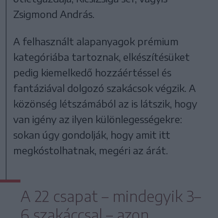
Zsigmond András.
A felhasznált alapanyagok prémium
kategóriába tartoznak, elkészítésüket
pedig kiemelkedő hozzáértéssel és
fantáziával dolgozó szakácsok végzik. A
közönség létszámából az is látszik, hogy
van igény az ilyen különlegességekre:
sokan úgy gondolják, hogy amit itt
megkóstolhatnak, megéri az árát.
A 22 csapat – mindegyik 3–
6 szakáccsal – azon