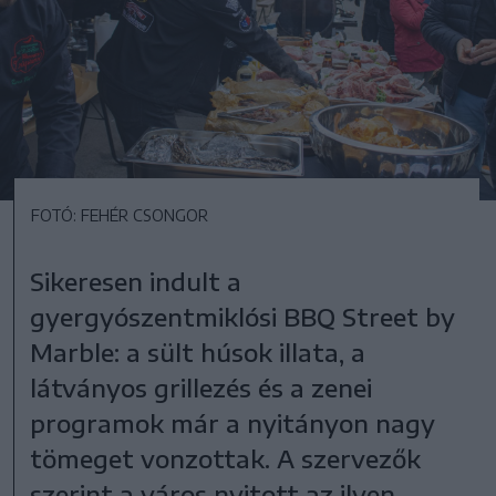
FOTÓ: FEHÉR CSONGOR
Sikeresen indult a
gyergyószentmiklósi BBQ Street by
Marble: a sült húsok illata, a
látványos grillezés és a zenei
programok már a nyitányon nagy
tömeget vonzottak. A szervezők
szerint a város nyitott az ilyen