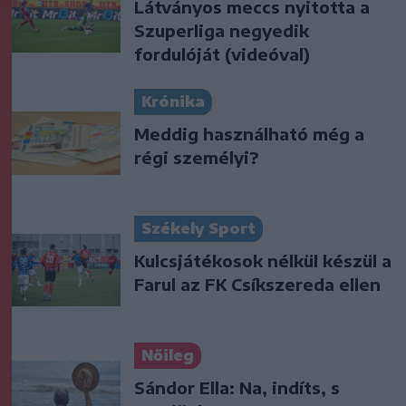
Látványos meccs nyitotta a
Szuperliga negyedik
fordulóját (videóval)
Krónika
Meddig használható még a
régi személyi?
Székely Sport
Kulcsjátékosok nélkül készül a
Farul az FK Csíkszereda ellen
Nőileg
Sándor Ella: Na, indíts, s