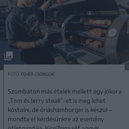
FOTÓ: FEHÉR CSONGOR
Szombaton más ételek mellett egy jókora
„Tom és Jerry steak”-et is meg lehet
kóstolni, de óriáshamburger is készül –
mondta el kérdésünkre az esemény
ötletgazdája, KicsiZsiga séf, vagyis