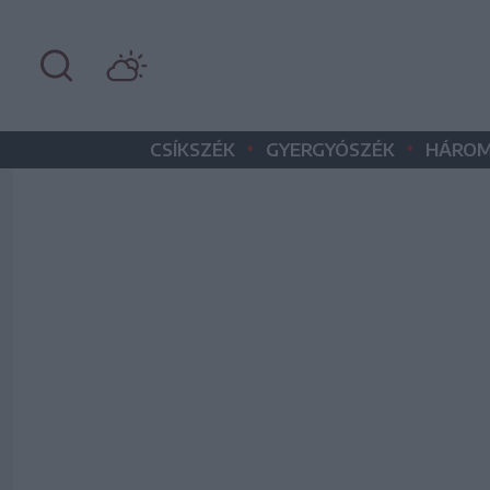
•
•
CSÍKSZÉK
GYERGYÓSZÉK
HÁROM