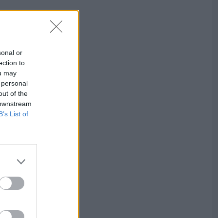
sonal or
ection to
ou may
 personal
out of the
 downstream
B’s List of