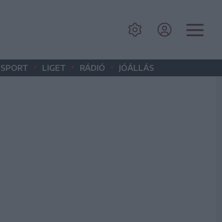
•
•
•
SPORT
LIGET
RÁDIÓ
JÓÁLLÁS