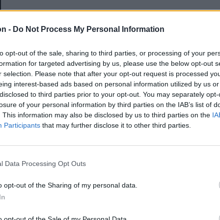
E-mail-cím
on -
Do Not Process My Personal Information
to opt-out of the sale, sharing to third parties, or processing of your per
Jelszó
formation for targeted advertising by us, please use the below opt-out s
r selection. Please note that after your opt-out request is processed y
eing interest-based ads based on personal information utilized by us or
disclosed to third parties prior to your opt-out. You may separately opt-
Elfelejtette a jelszavát?
losure of your personal information by third parties on the IAB’s list of
. This information may also be disclosed by us to third parties on the
IA
Participants
that may further disclose it to other third parties.
BEJELENTKEZÉS
Regisztráció
l Data Processing Opt Outs
o opt-out of the Sharing of my personal data.
In
o opt-out of the Sale of my Personal Data.