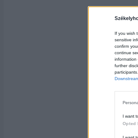
Székelyh
If you wish 
sensitive in
confirm you
continue se
information 
further disc
participants
Downstream 
Persona
I want t
Opted 
I want t