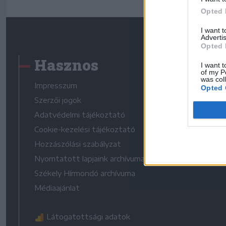
Opted 
I want 
Advertis
Opted 
Hasznos
I want t
of my P
was col
Impresszum
Opted 
Szerzői jogok
Adatvédelmi tájékoztató
Cookie-kezelési tájékoztató
Hozzászólási szabályzat
Nyomtatott lapjaink archívuma
Székely Hírmondó archívuma
Médiaajánlat
Látogatottsági adatok