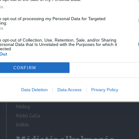
In
to opt-out of processing my Personal Data for Targeted
ing.
In
Médiatér
o opt-out of Collection, Use, Retention, Sale, and/or Sharing
ersonal Data that Is Unrelated with the Purposes for which it
lected.
Székely Sport
Out
Liget
CONFIRM
Krónika
Bihari Napló
Erdélyi Napló
Data Deletion
Data Access
Privacy Policy
Főtér
Nőileg
Rádió GaGa
Jóállás