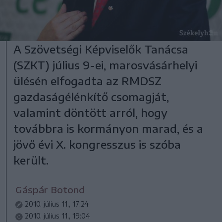
A Szövetségi Képviselők Tanácsa
(SZKT) július 9-ei, marosvásárhelyi
ülésén elfogadta az RMDSZ
gazdaságélénkítő csomagját,
valamint döntött arról, hogy
továbbra is kormányon marad, és a
jövő évi X. kongresszus is szóba
került.
Gáspár Botond
2010. július 11., 17:24
2010. július 11., 19:04