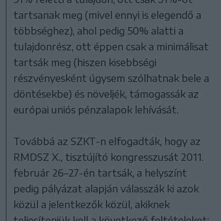
tartsanak meg (mivel ennyi is elegendő a
többséghez), ahol pedig 50% alatti a
tulajdonrész, ott éppen csak a minimálisat
tartsák meg (hiszen kisebbségi
részvényesként úgysem szólhatnak bele a
döntésekbe) és növeljék, támogassák az
európai uniós pénzalapok lehívását.
Továbbá az SZKT-n elfogadták, hogy az
RMDSZ X., tisztújító kongresszusát 2011.
február 26–27-én tartsák, a helyszínt
pedig pályázat alapján válasszák ki azok
közül a jelentkezők közül, akiknek
teljesíteniük kell a következő feltételeket: