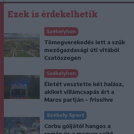
Ezek is érdekelhetik
Székelyhon
Tömegverekedés lett a szűk
mezőgazdasági úti vitából
Csatószegen
Székelyhon
Életét vesztette két halász,
akiket villámcsapás ért a
Maros partján – frissítve
Székely Sport
Corbu góljától hangos a
román és a magyar sajtó,