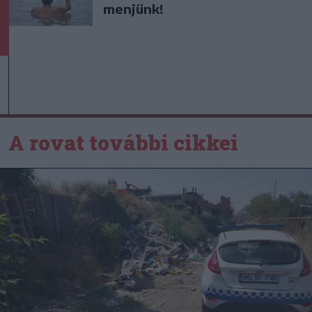
menjünk!
A rovat további cikkei