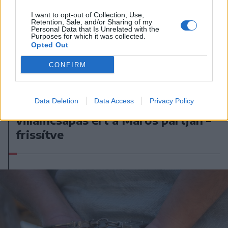
I want to opt-out of Collection, Use,
Retention, Sale, and/or Sharing of my
Personal Data that Is Unrelated with the
Purposes for which it was collected.
Opted Out
CONFIRM
2026. augusztus 06., csütörtök
Data Deletion
Data Access
Privacy Policy
Életét vesztette két halász, akiket
villámcsapás ért a Maros partján –
frissítve