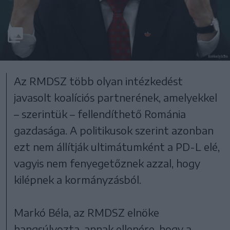
Az RMDSZ több olyan intézkedést
javasolt koalíciós partnerének, amelyekkel
– szerintük – fellendíthető Románia
gazdasága. A politikusok szerint azonban
ezt nem állítják ultimátumként a PD-L elé,
vagyis nem fenyegetőznek azzal, hogy
kilépnek a kormányzásból.
Markó Béla, az RMDSZ elnöke
hangsúlyozta, annak ellenére, hogy a