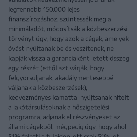
legfennebb 150.000 lejes
finanszírozáshoz, szüntessék meg a
minimáladót, módosítsák a közbeszerzési
törvényt úgy, hogy azok a cégek, amelyek
óvást nyújtanak be és veszítenek, ne
kapják vissza a garanciaként letett összeg
egy részét (ettől azt várják, hogy
felgyorsuljanak, akadálymentesebbé
váljanak a közbeszerzések),
kedvezményes kamattal nyújtsanak hitelt
a lakótársulásoknak a hőszigetelési
programra, adjanak el részvényeket az
állami cégekből, mégpedig úgy, hogy ahol
51% feletti a tulajdon, ott csak 51%-ot