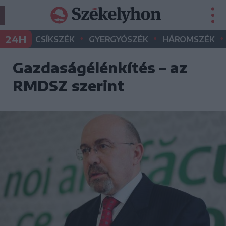
•
•
•
24H
CSÍKSZÉK
GYERGYÓSZÉK
HÁROMSZÉK
Gazdaságélénkítés – az
RMDSZ szerint