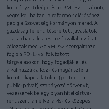
kormányzati leépítés az RMDSZ-t is érinti,
végre kell hajtani, a reformok eléréséhez
pedig a Szövetség kormányon marad. A
gazdaság fellendítésére tett javaslatok
elsősorban a kis- és középvállalkozókat
célozzák meg. Az RMDSZ szorgalmazni
fogja a PD-L-vel folytatott
tárgyalásokon, hogy fogadják el, és
alkalmazzák a köz- és magánszféra
közötti kapcsolatokat (parteneriat
public-privat) szabályozó törvényt,
vezessenek be egy olyan hitelkártya-
rendszert, amellyel a kis- és közepes
vállalatok kedvezményesen jutnának