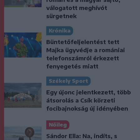
válogatott meghívót
sürgetnek
Krónika
Büntetőfeljelentést tett
Majka ügyvédje a romániai
telefonszámról érkezett
fenyegetés miatt
Székely Sport
Egy újonc jelentkezett, több
átsorolás a Csík körzeti
focibajnokság új idényében
Nőileg
Sándor Ella: Na, indíts, s