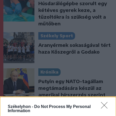
Húsdarálógépbe szorult egy
kétéves gyerek keze, a
tűzoltókra is szükség volt a
műtőben
Székely Sport
Aranyérmek sokaságával tért
haza Kőszegről a Godako
Krónika
Putyin egy NATO-tagállam
megtámadására készül az
amerikai hírszerzés szerint
Székelyhon -
Do Not Process My Personal
Székely Sport
Information