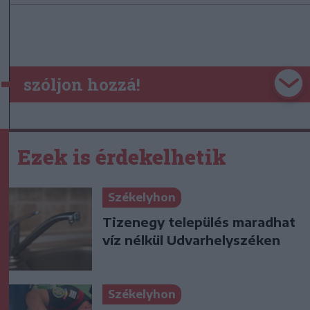
szóljon hozzá!
Ezek is érdekelhetik
Székelyhon
Tizenegy település maradhat
víz nélkül Udvarhelyszéken
Székelyhon