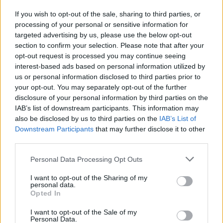
Kulcsjátékosok nélkül készül a
If you wish to opt-out of the sale, sharing to third parties, or
Farul az FK Csíkszereda ellen
processing of your personal or sensitive information for
targeted advertising by us, please use the below opt-out
section to confirm your selection. Please note that after your
Nőileg
opt-out request is processed you may continue seeing
interest-based ads based on personal information utilized by
Sándor Ella: Na, indíts, s
us or personal information disclosed to third parties prior to
menjünk!
your opt-out. You may separately opt-out of the further
disclosure of your personal information by third parties on the
IAB’s list of downstream participants. This information may
also be disclosed by us to third parties on the
IAB’s List of
Downstream Participants
that may further disclose it to other
third parties.
Personal Data Processing Opt Outs
A rovat további cikkei
I want to opt-out of the Sharing of my
personal data.
Opted In
I want to opt-out of the Sale of my
Personal Data.