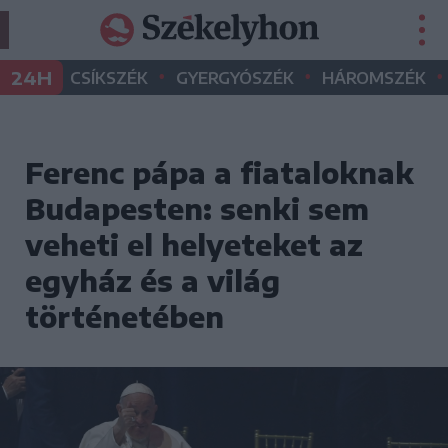
•
•
•
24H
CSÍKSZÉK
GYERGYÓSZÉK
HÁROMSZÉK
Ferenc pápa a fiataloknak
Budapesten: senki sem
veheti el helyeteket az
egyház és a világ
történetében