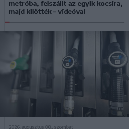
metróba, felszállt az egyik kocsira,
majd kilőtték – videóval
2026. augusztus 08., szombat