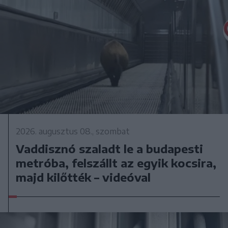
2026. augusztus 08., szombat
Vaddisznó szaladt le a budapesti
metróba, felszállt az egyik kocsira,
majd kilőtték – videóval