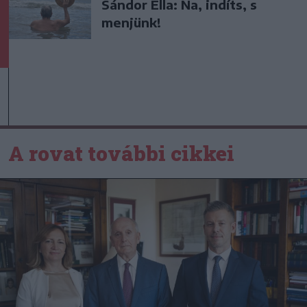
Sándor Ella: Na, indíts, s
menjünk!
A rovat további cikkei