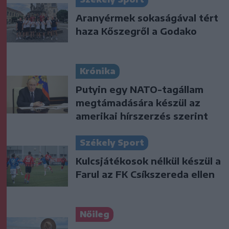
Aranyérmek sokaságával tért
haza Kőszegről a Godako
Krónika
Putyin egy NATO-tagállam
megtámadására készül az
amerikai hírszerzés szerint
Székely Sport
Kulcsjátékosok nélkül készül a
Farul az FK Csíkszereda ellen
Nőileg