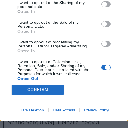
tavasszal festenek régi-új sávokat és
I want to opt-out of the Sharing of my
personal data.
jelzéseket.
Opted In
I want to opt-out of the Sale of my
Personal Data.
Opted In
Tavasszal bokrokat és fákat ültetek majd
I want to opt-out of processing my
Personal Data for Targeted Advertising.
a kerékpársávok, járdák mellé, továbbá
Opted In
pótolják azokat, amelyeket idén ültettek,
I want to opt-out of Collection, Use,
Retention, Sale, and/or Sharing of my
de nem éltek meg. A forgalmi sávokat
Personal Data that Is Unrelated with the
Purposes for which it was collected.
elválasztó részre csak bokrokat ültetek,
Opted Out
fákat nem, hiszen ide vannak elföldelve a
CONFIRM
villanyvezetékek, így könnyen
hozzáférhető kell maradjon az a rész.
Data Deletion
Data Access
Privacy Policy
Szabó Sergiu végül jelezte, hogy a