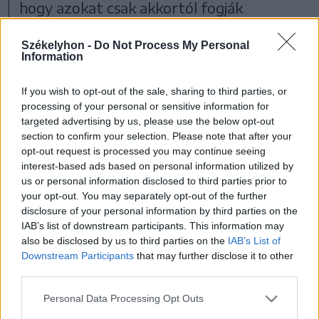
hogy azokat csak akkortól fogják
kizárólag a tömegközlekedési eszközök
Székelyhon -
Do Not Process My Personal
használni, amikor kész lesznek a
Information
kerülőutak, mégis szinte mindenhol
If you wish to opt-out of the sale, sharing to third parties, or
folytonos vonal választja el a másik
processing of your personal or sensitive information for
gépkocsisávtól, ellehetetlenítve a
targeted advertising by us, please use the below opt-out
section to confirm your selection. Please note that after your
szabályos sávváltást. Az illetékes ezzel
opt-out request is processed you may continue seeing
kapcsolatban elmondta, benyújtottak egy
interest-based ads based on personal information utilized by
us or personal information disclosed to third parties prior to
kérést a közlekedési rendőrséghez,
your opt-out. You may separately opt-out of the further
amelyben megjelölték azokat a helyeket,
disclosure of your personal information by third parties on the
IAB’s list of downstream participants. This information may
ahol a jelenlegi folytonos vonal helyet
also be disclosed by us to third parties on the
IAB’s List of
szaggatott vonalat szeretnének
Downstream Participants
that may further disclose it to other
third parties.
alkalmazni. Mint megtudtuk, egyelőre
Personal Data Processing Opt Outs
nem kaptak választ, de amúgy is csak