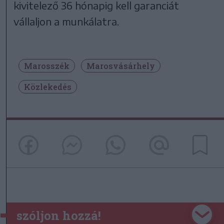
kivitelező 36 hónapig kell garanciát
vállaljon a munkálatra.
Marosszék
Marosvásárhely
Közlekedés
szóljon hozzá!