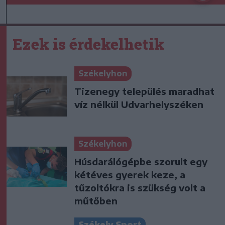
Ezek is érdekelhetik
Székelyhon
Tizenegy település maradhat
víz nélkül Udvarhelyszéken
Székelyhon
Húsdarálógépbe szorult egy
kétéves gyerek keze, a
tűzoltókra is szükség volt a
műtőben
Székely Sport