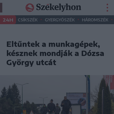
•
•
•
24H
CSÍKSZÉK
GYERGYÓSZÉK
HÁROMSZÉK
Eltűntek a munkagépek,
késznek mondják a Dózsa
György utcát