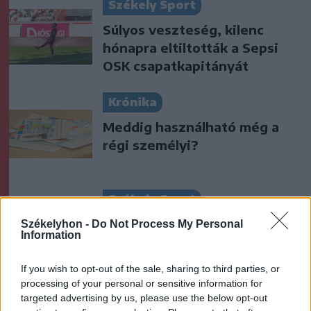
Székely Sport
Súlyos veszteség, kilenc
hónapra eltiltották a Sepsi
OSK csapatkapitányát
Krónika
Meddig használható még a
régi személyi?
Székely Sport
Stabil védekezés és
Székelyhon -
Do Not Process My Personal
Information
céltudatos támadás – így
készült a Farul ellen az FK
If you wish to opt-out of the sale, sharing to third parties, or
processing of your personal or sensitive information for
Nőileg
targeted advertising by us, please use the below opt-out