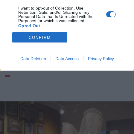
I want to opt-out of Collection, Use,
Retention, Sale, and/or Sharing of my
Personal Data that Is Unrelated with the
Purposes for which it was collected.
Opted Out
CONFIRM
2026. augusztus 07., péntek
A közvilágításon spórol a
Data Deletion
Data Access
Privacy Policy
sepsiszentgyörgyi önkormányzat