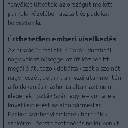
fenyőket ültettek, az országút melletti
parkoló közelében asztalt és padokat
helyeztek ki.
Érthetetlen emberi viselkedés
Az országút mellett, a Tatár-dombnál
nagy valószínűséggel az út közben itt
megálló átutazók dobálták szét a szemét
nagy részét, de amit a mezei utak mentén
a földeken és máshol találtak, azt nem
idegenek hozták Szárhegyre – vonja le a
következtetést az alpolgármester.
Ezeket szárhegyi emberek hordták ki
szekérrel. Persze tettenérés nélkül senkit