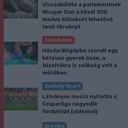
Visszaküldte a parlamentnek
Nicușor Dan a közel 900
medve kilövését lehetővé
tevő törvényt
Székelyhon
Húsdarálógépbe szorult egy
kétéves gyerek keze, a
tűzoltókra is szükség volt a
műtőben
Székely Sport
Látványos meccs nyitotta a
Szuperliga negyedik
fordulóját (videóval)
Krónika