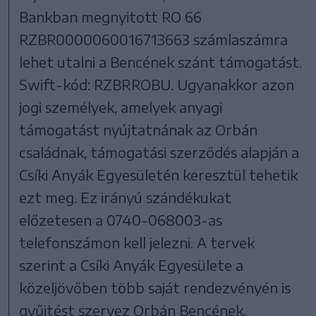
Bankban megnyitott RO 66
RZBR0000060016713663 számlaszámra
lehet utalni a Bencének szánt támogatást.
Swift-kód: RZBRROBU. Ugyanakkor azon
jogi személyek, amelyek anyagi
támogatást nyújtatnának az Orbán
családnak, támogatási szerződés alapján a
Csíki Anyák Egyesületén keresztül tehetik
ezt meg. Ez irányú szándékukat
előzetesen a 0740-068003-as
telefonszámon kell jelezni. A tervek
szerint a Csíki Anyák Egyesülete a
közeljövőben több saját rendezvényén is
gyűjtést szervez Orbán Bencének.