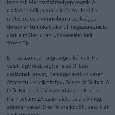
kezelést Marosvásárhelyen végzik. A
család reméli, január elején sor kerül a
műtétre, és amennyiben a szükséges
dokumentumokat sikerül megszerezniük,
csak a műtét utáni utókezelést kell
fizetniük.
Ehhez azonban segítséget kérnek. Ha
valaki úgy érzi, segítene az Orbán
családnak, anyagi támogatását szívesen
átvesszük és eljuttatjuk Bence szüleihez. A
Csíki Hírlapot Csíkszeredában a Fortuna
Park sétány 2A szám alatt találják meg,
adományaikat 8 és 16 óra között veszik át
a titkárságon.