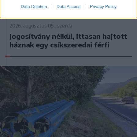
Data Deletion
Data Access
Privacy Policy
2026. augusztus 05., szerda
Jogosítvány nélkül, ittasan hajtott
háznak egy csíkszeredai férfi