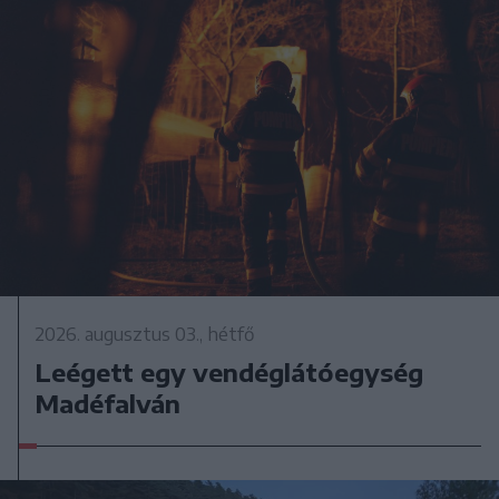
2026. augusztus 03., hétfő
Leégett egy vendéglátóegység
Madéfalván