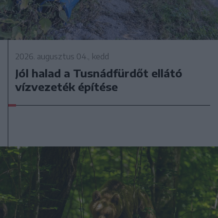
2026. augusztus 04., kedd
Jól halad a Tusnádfürdőt ellátó
vízvezeték építése