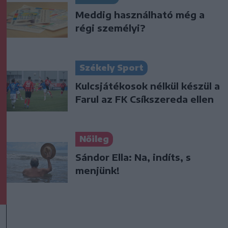
Meddig használható még a
régi személyi?
Székely Sport
Kulcsjátékosok nélkül készül a
Farul az FK Csíkszereda ellen
Nőileg
Sándor Ella: Na, indíts, s
menjünk!