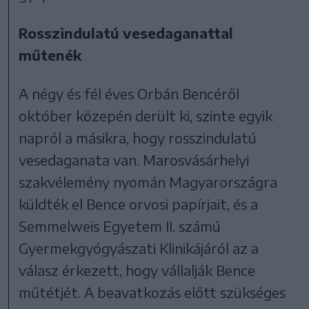
Rosszindulatú vesedaganattal
műtenék
A négy és fél éves Orbán Bencéről
október közepén derült ki, szinte egyik
napról a másikra, hogy rosszindulatú
vesedaganata van. Marosvásárhelyi
szakvélemény nyomán Magyarországra
küldték el Bence orvosi papírjait, és a
Semmelweis Egyetem II. számú
Gyermekgyógyászati Klinikájáról az a
válasz érkezett, hogy vállalják Bence
műtétjét. A beavatkozás előtt szükséges