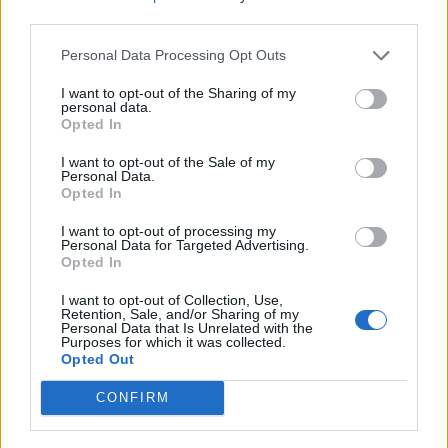
third parties.
Personal Data Processing Opt Outs
2026. augusztus 06., csütörtök
I want to opt-out of the Sharing of my
Két csíki községben is elkezdték a
personal data.
Opted In
vezetéképítést
I want to opt-out of the Sale of my
Personal Data.
Opted In
I want to opt-out of processing my
Personal Data for Targeted Advertising.
Opted In
I want to opt-out of Collection, Use,
Retention, Sale, and/or Sharing of my
Personal Data that Is Unrelated with the
Purposes for which it was collected.
Opted Out
CONFIRM