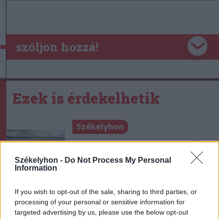
szóljon hozzá!
Ezek is érdekelhetik
Székelyhon
Tömegverekedés lett a szűk
mezőgazdasági úti vitából
Székelyhon -
Do Not Process My Personal
Information
Csatószegen
If you wish to opt-out of the sale, sharing to third parties, or
Székelyhon
processing of your personal or sensitive information for
Életét vesztette két halász,
targeted advertising by us, please use the below opt-out