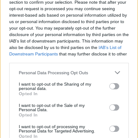
section to confirm your selection. Please note that after your
akiket villámcsapás ért a
opt-out request is processed you may continue seeing
Maros partján – frissítve
interest-based ads based on personal information utilized by
us or personal information disclosed to third parties prior to
Székely Sport
your opt-out. You may separately opt-out of the further
disclosure of your personal information by third parties on the
Corbu góljától hangos a
IAB’s list of downstream participants. This information may
román és a magyar sajtó,
also be disclosed by us to third parties on the
IAB’s List of
Downstream Participants
that may further disclose it to other
válogatott meghívót
third parties.
sürgetnek
Personal Data Processing Opt Outs
Krónika
I want to opt-out of the Sharing of my
Büntetőfeljelentést tett
personal data.
Opted In
Majka ügyvédje a romániai
telefonszámról érkezett
I want to opt-out of the Sale of my
Personal Data.
fenyegetés miatt
Opted In
I want to opt-out of processing my
Székely Sport
Personal Data for Targeted Advertising.
Opted In