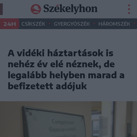
•
•
•
24H
CSÍKSZÉK
GYERGYÓSZÉK
HÁROMSZÉK
A vidéki háztartások is
nehéz év elé néznek, de
legalább helyben marad a
befizetett adójuk