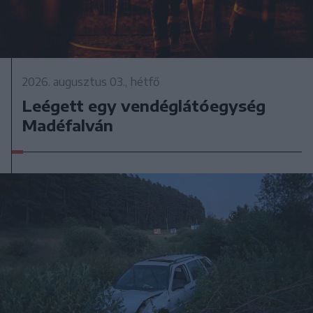
2026. augusztus 03., hétfő
Leégett egy vendéglátóegység
Madéfalván