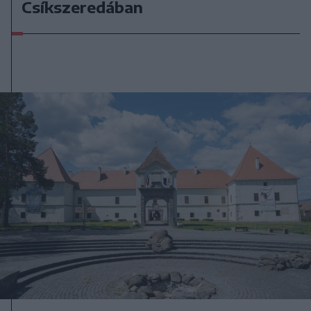
Csíkszeredában