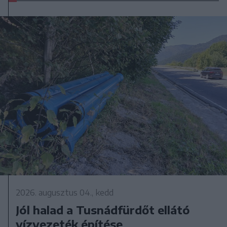
2026. augusztus 04., kedd
Jól halad a Tusnádfürdőt ellátó
vízvezeték építése