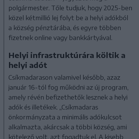
polgármester. Tőle tudjuk, hogy 2025-ben
közel kétmillió lej folyt be a helyi adókból
a község pénztárába, és egyre többen
fizetnek online vagy bankkártyával.
Helyi infrastruktúrára költik a
helyi adót
Csíkmadarason valamivel később, azaz
január 16-tól fog működni az új program,
amely révén befizethetők lesznek a helyi
adók és illetékek. „Csíkmadaras
önkormányzata a minimális adókulcsot
alkalmazta, akárcsak a többi község, ami
kötelező volt, azt fogadtuk el. A kisebb