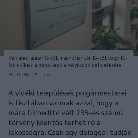
Van ahol január 8-tól, máshol január 15-től, vagy 16-
tól nyílnak a pénztárak a helyi adók befizetésére
FOTÓ: PINTI ATTILA
A vidéki települések polgármesterei
is tisztában vannak azzal, hogy a
mára hírhedtté vált 239-es számú
törvény jelentős terhet ró a
lakosságra. Csak egy dologgal tudják