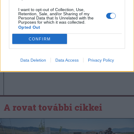
Egy újonc jelentkezett, több
átsorolás a Csík körzeti
I want to opt-out of Collection, Use,
Retention, Sale, and/or Sharing of my
focibajnokság új idényében
Personal Data that Is Unrelated with the
Purposes for which it was collected.
Opted Out
Nőileg
CONFIRM
Sándor Ella: Na, indíts, s
menjünk!
Data Deletion
Data Access
Privacy Policy
A rovat további cikkei