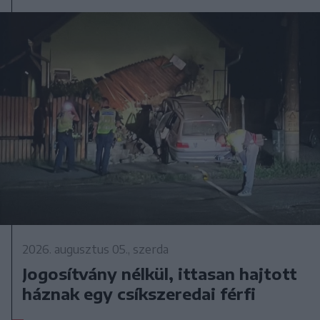
2026. augusztus 05., szerda
Jogosítvány nélkül, ittasan hajtott
háznak egy csíkszeredai férfi