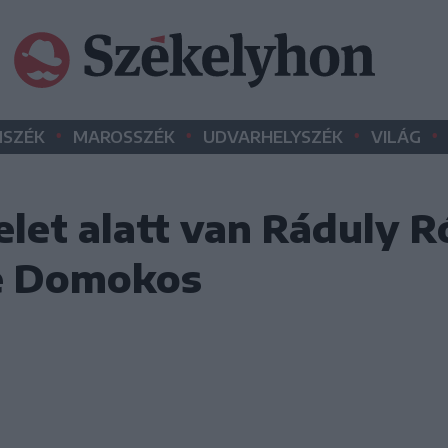
•
•
•
•
SZÉK
MAROSSZÉK
UDVARHELYSZÉK
VILÁG
elet alatt van Ráduly R
e Domokos