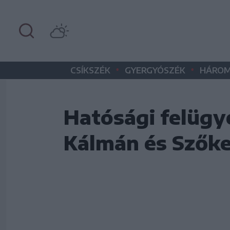
•
•
CSÍKSZÉK
GYERGYÓSZÉK
HÁROM
Hatósági felügy
Kálmán és Szők