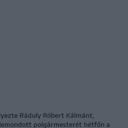
elyezte Ráduly Róbert Kálmánt,
 lemondott polgármesterét hétfőn a