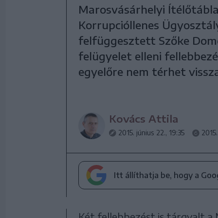
Marosvásárhelyi Ítélőtábl
Korrupcióllenes Ügyosztál
felfüggesztett Szőke Dom
felügyelet elleni fellebbe
egyelőre nem térhet vissza
Kovács Attila
2015. június 22., 19:35
2015.
Itt állíthatja be, hogy a Go
Két fellebbezést is tárgyalt a