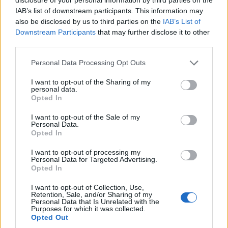
IAB’s list of downstream participants. This information may
also be disclosed by us to third parties on the
IAB’s List of
Downstream Participants
that may further disclose it to other
third parties.
Personal Data Processing Opt Outs
2026. augusztus 07., péntek
I want to opt-out of the Sharing of my
Újabb víz- és szennyvízhálózatok
personal data.
Opted In
épülnek és bővülnek Csíkszéken
I want to opt-out of the Sale of my
Personal Data.
Opted In
I want to opt-out of processing my
Personal Data for Targeted Advertising.
Opted In
I want to opt-out of Collection, Use,
Retention, Sale, and/or Sharing of my
Personal Data that Is Unrelated with the
Purposes for which it was collected.
Opted Out