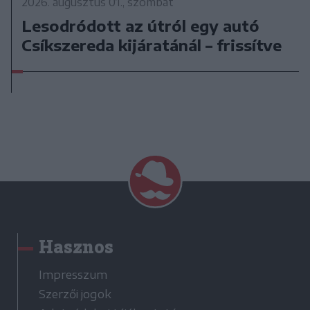
2026. augusztus 01., szombat
Lesodródott az útról egy autó
Csíkszereda kijáratánál – frissítve
Hasznos
Impresszum
Szerzői jogok