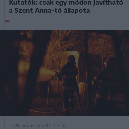
Kutatók: csak egy módon javítható
a Szent Anna-tó állapota
2026. augusztus 03., hétfő