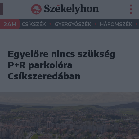
•
•
•
24H
CSÍKSZÉK
GYERGYÓSZÉK
HÁROMSZÉK
Egyelőre nincs szükség
P+R parkolóra
Csíkszeredában