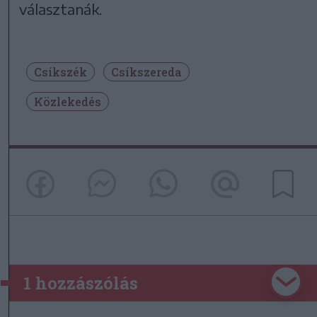
választanák.
Csíkszék
Csíkszereda
Közlekedés
1 hozzászólás