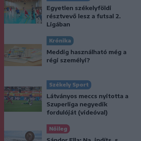
Egyetlen székelyföldi
résztvevő lesz a futsal 2.
Ligában
Krónika
Meddig használható még a
régi személyi?
Székely Sport
Látványos meccs nyitotta a
Szuperliga negyedik
fordulóját (videóval)
Nőileg
Sándor Ella: Na, indíts, s