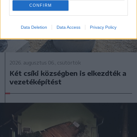
CONFIRM
Data Deletion
Data Access
Privacy Policy
2026. augusztus 06., csütörtök
Két csíki községben is elkezdték a
vezetéképítést