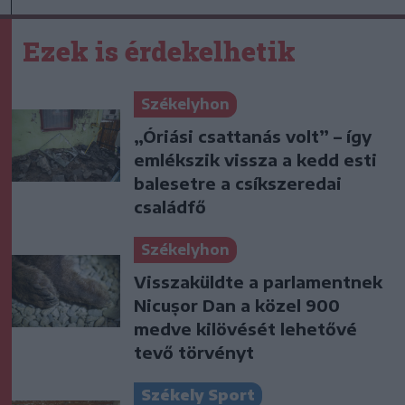
Ezek is érdekelhetik
Székelyhon
„Óriási csattanás volt” – így
emlékszik vissza a kedd esti
balesetre a csíkszeredai
családfő
Székelyhon
Visszaküldte a parlamentnek
Nicușor Dan a közel 900
medve kilövését lehetővé
tevő törvényt
Székely Sport