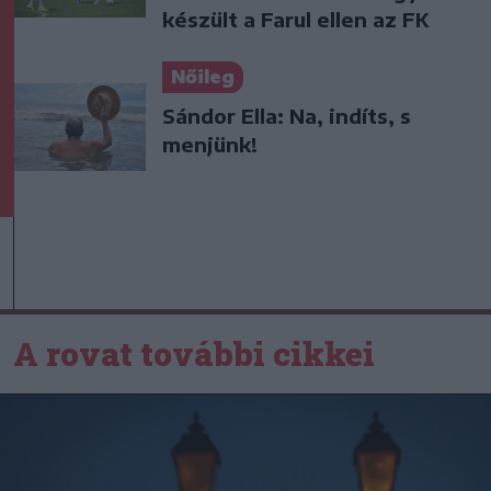
készült a Farul ellen az FK
Nőileg
Sándor Ella: Na, indíts, s
menjünk!
A rovat további cikkei