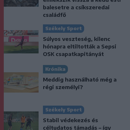
balesetre a csíkszeredai
családfő
Székely Sport
Súlyos veszteség, kilenc
hónapra eltiltották a Sepsi
OSK csapatkapitányát
Krónika
Meddig használható még a
régi személyi?
Székely Sport
Stabil védekezés és
céltudatos támadás – így