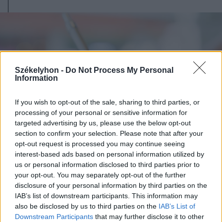
Székelyhon -
Do Not Process My Personal
Information
If you wish to opt-out of the sale, sharing to third parties, or
processing of your personal or sensitive information for
targeted advertising by us, please use the below opt-out
section to confirm your selection. Please note that after your
opt-out request is processed you may continue seeing
interest-based ads based on personal information utilized by
us or personal information disclosed to third parties prior to
your opt-out. You may separately opt-out of the further
2026. augusztus 07., péntek
disclosure of your personal information by third parties on the
Románul is helyt kell állni a hétfőn
IAB’s list of downstream participants. This information may
kezdődő írásbeliken – így
also be disclosed by us to third parties on the
IAB’s List of
Downstream Participants
that may further disclose it to other