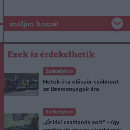
szóljon hozzá!
Ezek is érdekelhetik
Székelyhon
Hetek óta először csökkent
az üzemanyagok ára
Székelyhon
„Óriási csattanás volt” – így
emlékszik vissza a kedd esti