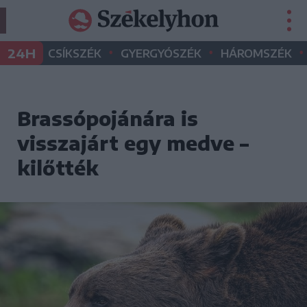
•
•
•
24H
CSÍKSZÉK
GYERGYÓSZÉK
HÁROMSZÉK
Brassópojánára is
visszajárt egy medve –
kilőtték