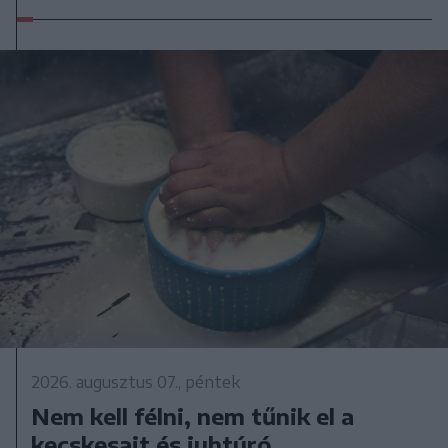
2026. augusztus 07., péntek
Nem kell félni, nem tűnik el a
kecskesajt és juhtúró