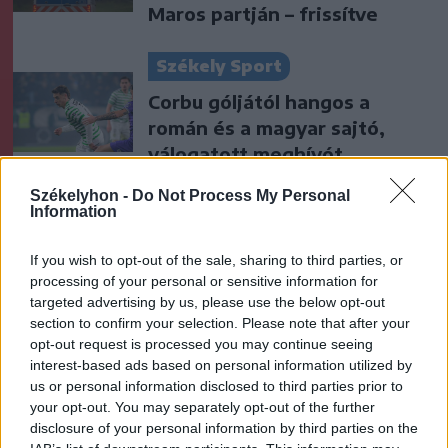
Maros partján – frissítve
Székely Sport
Corbu góljától hangos a
román és a magyar sajtó,
válogatott meghívót
sürgetnek
Székelyhon -
Do Not Process My Personal
Information
Krónika
Büntetőfeljelentést tett
If you wish to opt-out of the sale, sharing to third parties, or
processing of your personal or sensitive information for
Majka ügyvédje a romániai
targeted advertising by us, please use the below opt-out
telefonszámról érkezett
section to confirm your selection. Please note that after your
fenyegetés miatt
opt-out request is processed you may continue seeing
interest-based ads based on personal information utilized by
Székely Sport
us or personal information disclosed to third parties prior to
your opt-out. You may separately opt-out of the further
Nagy pofonba szaladt belé a
disclosure of your personal information by third parties on the