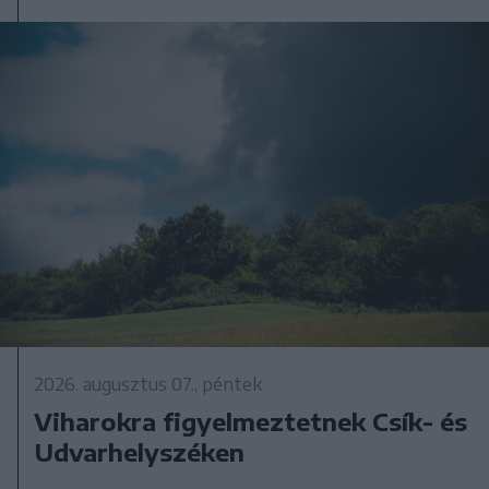
2026. augusztus 07., péntek
Viharokra figyelmeztetnek Csík- és
Udvarhelyszéken