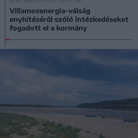
2026. augusztus 06., csütörtök
Villamosenergia-válság
enyhítéséről szóló intézkedéseket
fogadott el a kormány