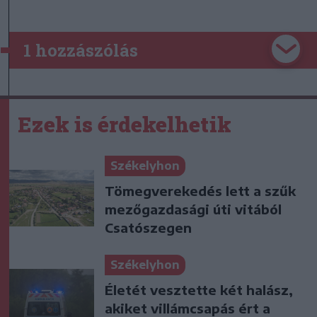
1 hozzászólás
Ezek is érdekelhetik
Székelyhon
Tömegverekedés lett a szűk
mezőgazdasági úti vitából
Csatószegen
Székelyhon
Életét vesztette két halász,
akiket villámcsapás ért a