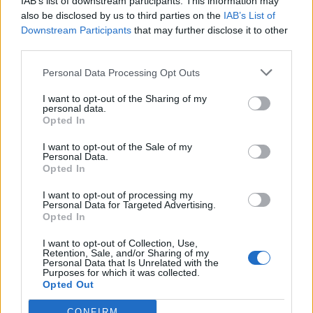
Kolozsvári CFR, kikapott a
IAB’s list of downstream participants. This information may
also be disclosed by us to third parties on the
IAB’s List of
Győr és a Loki is
Downstream Participants
that may further disclose it to other
third parties.
Nőileg
Personal Data Processing Opt Outs
Sándor Ella: Na, indíts, s
menjünk!
I want to opt-out of the Sharing of my
personal data.
Opted In
I want to opt-out of the Sale of my
Personal Data.
Opted In
I want to opt-out of processing my
Personal Data for Targeted Advertising.
Opted In
A rovat további cikkei
I want to opt-out of Collection, Use,
Retention, Sale, and/or Sharing of my
Personal Data that Is Unrelated with the
Purposes for which it was collected.
Opted Out
CONFIRM