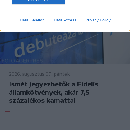
Data Deletion
Data Access
Privacy Policy
2026. augusztus 07., péntek
Ismét jegyezhetők a Fidelis
államkötvények, akár 7,5
százalékos kamattal