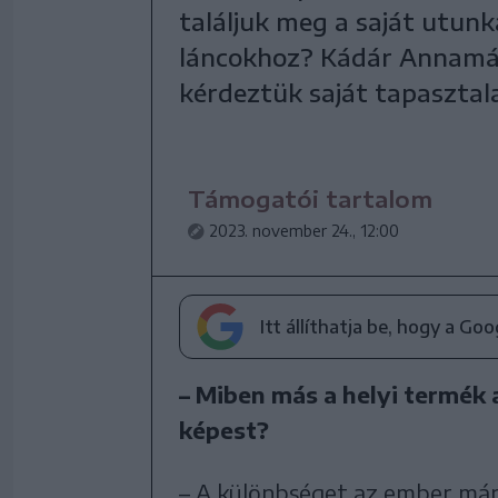
találjuk meg a saját utunk
láncokhoz? Kádár Annamár
kérdeztük saját tapasztala
Támogatói tartalom
2023. november 24., 12:00
Itt állíthatja be, hogy a Go
– Miben más a helyi termék 
képest?
– A különbséget az ember már 