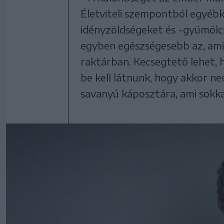
Életviteli szempontból egyébké
idényzöldségeket és -gyümölcs
egyben egészségesebb az, ami 
raktárban. Kecsegtető lehet, 
be kell látnunk, hogy akkor nem
savanyú káposztára, ami sokka