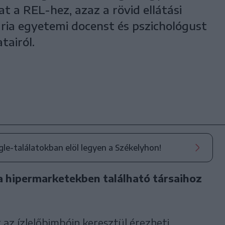
at a REL-hez, azaz a rövid ellátási
ia egyetemi docenst és pszichológust
tairól.
ogle-találatokban elöl legyen a Székelyhon!
a hipermarketekben található társaihoz
az ízlelőbimbóin keresztül érezheti.