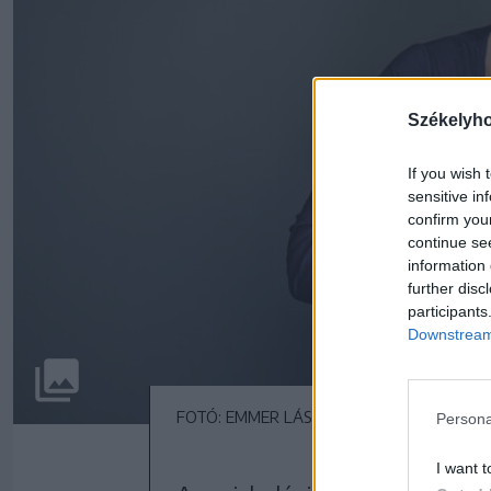
Székelyh
If you wish 
sensitive in
confirm you
continue se
information 
further disc
participants
Downstream 
FOTÓ: EMMER LÁSZLÓ
Persona
I want t