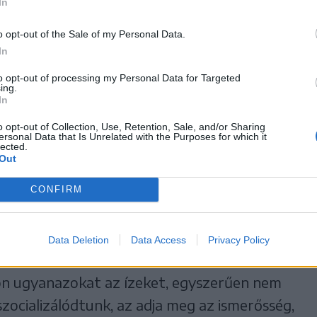
náljuk a dallamtapadás kifejezést, hiszen
In
o opt-out of the Sale of my Personal Data.
In
 amelyeket 35 éves
to opt-out of processing my Personal Data for Targeted
ing.
In
gattunk, érzelmileg
o opt-out of Collection, Use, Retention, Sale, and/or Sharing
ersonal Data that Is Unrelated with the Purposes for which it
ánk. Így van ez az ízek és
lected.
Out
n is.
CONFIRM
Data Deletion
Data Access
Privacy Policy
k, mindig az lesz a referencia. Hiába
dön ugyanazokat az ízeket, egyszerűen nem
szocializálódtunk, az adja meg az ismerősség,