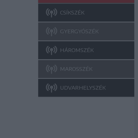
CSÍKSZÉK
GYERGYÓSZÉK
HÁROMSZÉK
MAROSSZÉK
UDVARHELYSZÉK