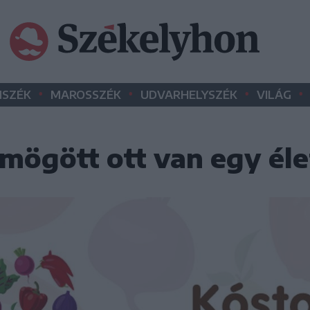
•
•
•
•
SZÉK
MAROSSZÉK
UDVARHELYSZÉK
VILÁG
 mögött ott van egy é