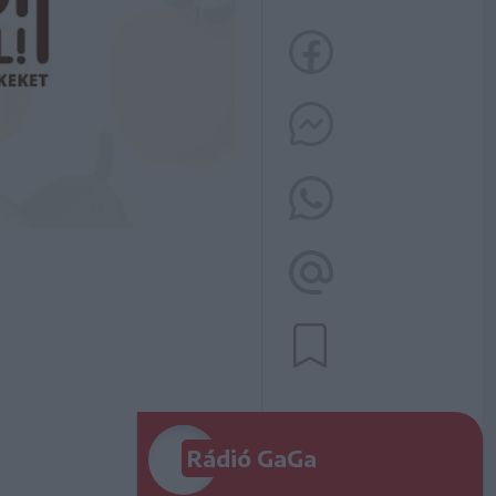
Rádió GaGa