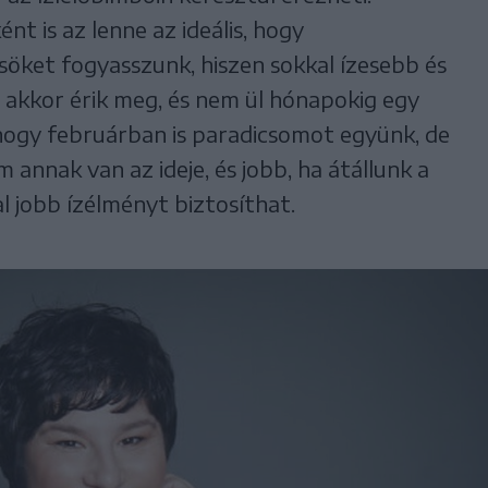
nt is az lenne az ideális, hogy
öket fogyasszunk, hiszen sokkal ízesebb és
akkor érik meg, és nem ül hónapokig egy
hogy februárban is paradicsomot együnk, de
 annak van az ideje, és jobb, ha átállunk a
l jobb ízélményt biztosíthat.