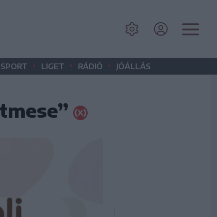
•
•
•
SPORT
LIGET
RÁDIÓ
JÓÁLLÁS
letmese”