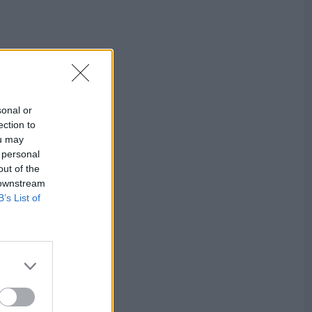
sonal or
ection to
ou may
 personal
out of the
 downstream
B’s List of