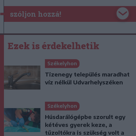
szóljon hozzá!
Ezek is érdekelhetik
Székelyhon
Tizenegy település maradhat
víz nélkül Udvarhelyszéken
Székelyhon
Húsdarálógépbe szorult egy
kétéves gyerek keze, a
tűzoltókra is szükség volt a