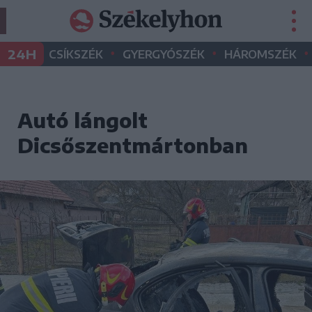
•
•
•
24H
CSÍKSZÉK
GYERGYÓSZÉK
HÁROMSZÉK
Autó lángolt
Dicsőszentmártonban