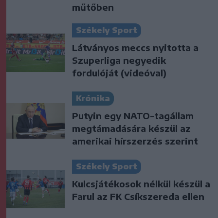
műtőben
Székely Sport
Látványos meccs nyitotta a
Szuperliga negyedik
fordulóját (videóval)
Krónika
Putyin egy NATO-tagállam
megtámadására készül az
amerikai hírszerzés szerint
Székely Sport
Kulcsjátékosok nélkül készül a
Farul az FK Csíkszereda ellen