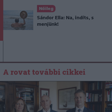
Nőileg
Sándor Ella: Na, indíts, s
menjünk!
A rovat további cikkei