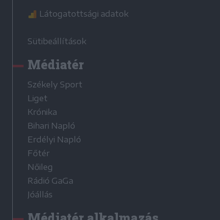
Látogatottsági adatok
Sütibeállítások
Médiatér
Székely Sport
Liget
Krónika
Bihari Napló
Erdélyi Napló
Főtér
Nőileg
Rádió GaGa
Jóállás
Médiatér alkalmazás