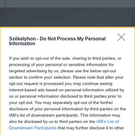
Székelyhon -
Do Not Process My Personal
Information
If you wish to opt-out of the sale, sharing to third parties, or
processing of your personal or sensitive information for
targeted advertising by us, please use the below opt-out
section to confirm your selection. Please note that after your
opt-out request is processed you may continue seeing
interest-based ads based on personal information utilized by
us or personal information disclosed to third parties prior to
your opt-out. You may separately opt-out of the further
2026. augusztus 08., szombat
disclosure of your personal information by third parties on the
IAB’s list of downstream participants. This information may
Románia irányából érkező ukrán
also be disclosed by us to third parties on the
IAB’s List of
csalidrón robbant fel Bulgáriában –
Downstream Participants
that may further disclose it to other
frissítve
third parties.