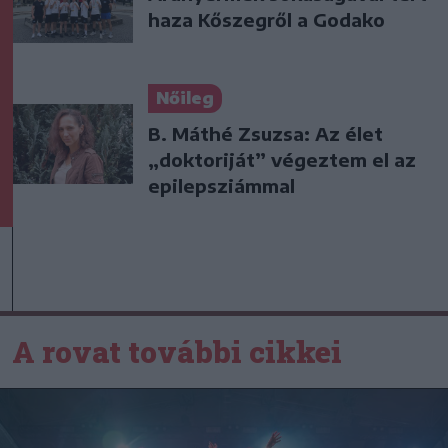
haza Kőszegről a Godako
Nőileg
B. Máthé Zsuzsa: Az élet
„doktoriját” végeztem el az
epilepsziámmal
A rovat további cikkei