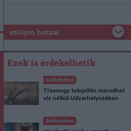
szóljon hozzá!
Ezek is érdekelhetik
Székelyhon
Tizenegy település maradhat
víz nélkül Udvarhelyszéken
Székelyhon