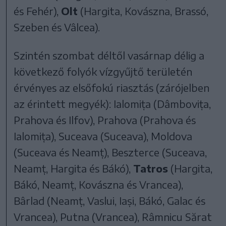
és Fehér),
Olt
(Hargita, Kovászna, Brassó,
Szeben és Vâlcea).
Szintén szombat déltől vasárnap délig a
következő folyók vízgyűjtő területén
érvényes az elsőfokú riasztás (zárójelben
az érintett megyék): Ialomița (Dâmbovița,
Prahova és Ilfov), Prahova (Prahova és
Ialomița), Suceava (Suceava), Moldova
(Suceava és Neamț), Beszterce (Suceava,
Neamț, Hargita és Bákó),
Tatros
(Hargita,
Bákó, Neamț, Kovászna és Vrancea),
Bârlad (Neamț, Vaslui, Iași, Bákó, Galac és
Vrancea), Putna (Vrancea), Râmnicu Sărat