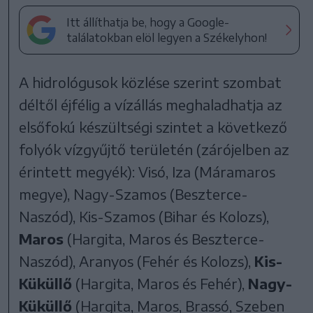
Itt állíthatja be, hogy a Google-
találatokban elöl legyen a Székelyhon!
A hidrológusok közlése szerint szombat
déltől éjfélig a vízállás meghaladhatja az
elsőfokú készültségi szintet a következő
folyók vízgyűjtő területén (zárójelben az
érintett megyék): Visó, Iza (Máramaros
megye), Nagy-Szamos (Beszterce-
Naszód), Kis-Szamos (Bihar és Kolozs),
Maros
(Hargita, Maros és Beszterce-
Naszód), Aranyos (Fehér és Kolozs),
Kis-
Küküllő
(Hargita, Maros és Fehér),
Nagy-
Küküllő
(Hargita, Maros, Brassó, Szeben