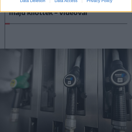
Data Deletion
Data Access
Privacy Policy
metróba, felszállt az egyik kocsira,
majd kilőtték – videóval