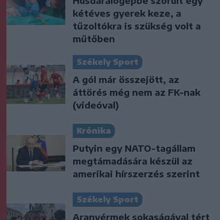
Húsdarálógépbe szorult egy
kétéves gyerek keze, a
tűzoltókra is szükség volt a
műtőben
Székely Sport
A gól már összejött, az
áttörés még nem az FK-nak
(videóval)
Krónika
Putyin egy NATO-tagállam
megtámadására készül az
amerikai hírszerzés szerint
Székely Sport
Aranyérmek sokaságával tért