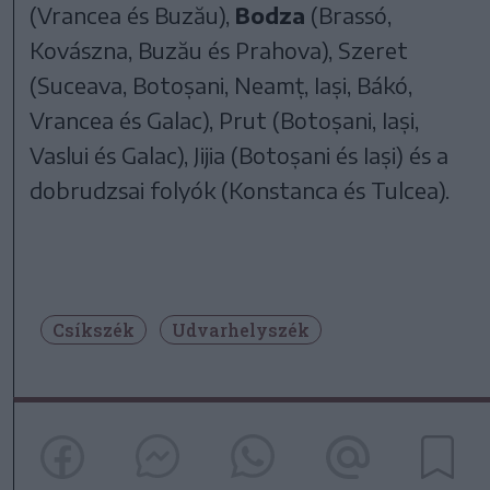
(Vrancea és Buzău),
Bodza
(Brassó,
Kovászna, Buzău és Prahova), Szeret
(Suceava, Botoșani, Neamț, Iași, Bákó,
Vrancea és Galac), Prut (Botoșani, Iași,
Vaslui és Galac), Jijia (Botoșani és Iași) és a
dobrudzsai folyók (Konstanca és Tulcea).
Csíkszék
Udvarhelyszék