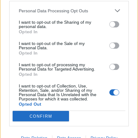
Personal Data Processing Opt Outs
I want to opt-out of the Sharing of my
personal data.
Opted In
I want to opt-out of the Sale of my
Personal Data.
Opted In
I want to opt-out of processing my
2026. augusztus 08., szombat
Personal Data for Targeted Advertising.
Opted In
Uszályokat süllyesztenek a Dunába
a csernavodai atomerőmű
I want to opt-out of Collection, Use,
Retention, Sale, and/or Sharing of my
üzemben tartása érdekében –
Personal Data that Is Unrelated with the
Purposes for which it was collected.
videóval
Opted Out
CONFIRM