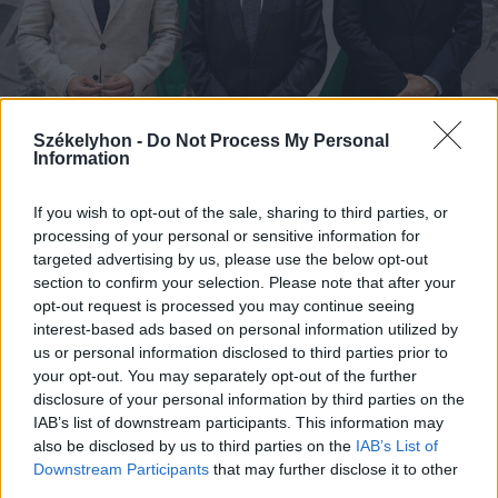
Székelyhon -
Do Not Process My Personal
Information
2026. augusztus 08., szombat
If you wish to opt-out of the sale, sharing to third parties, or
processing of your personal or sensitive information for
Megvan, kit jelöl köztársasági
targeted advertising by us, please use the below opt-out
elnöknek a Tisza Párt
section to confirm your selection. Please note that after your
opt-out request is processed you may continue seeing
interest-based ads based on personal information utilized by
us or personal information disclosed to third parties prior to
your opt-out. You may separately opt-out of the further
disclosure of your personal information by third parties on the
IAB’s list of downstream participants. This information may
also be disclosed by us to third parties on the
IAB’s List of
Downstream Participants
that may further disclose it to other
third parties.