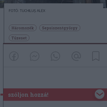
FOTÓ: TUCHILUȘ ALEX
Háromszék
Sepsiszentgyörgy
Tűzeset
szóljon hozzá!