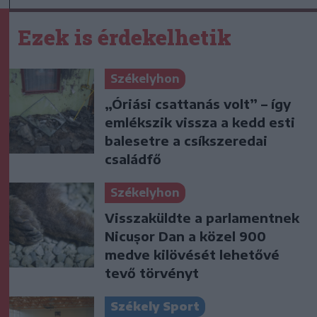
Ezek is érdekelhetik
Székelyhon
„Óriási csattanás volt” – így
emlékszik vissza a kedd esti
balesetre a csíkszeredai
családfő
Székelyhon
Visszaküldte a parlamentnek
Nicușor Dan a közel 900
medve kilövését lehetővé
tevő törvényt
Székely Sport