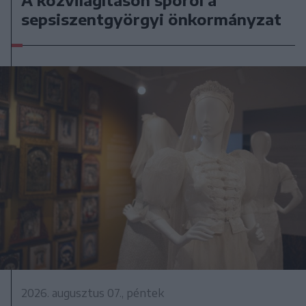
A közvilágításon spórol a
sepsiszentgyörgyi önkormányzat
2026. augusztus 07., péntek