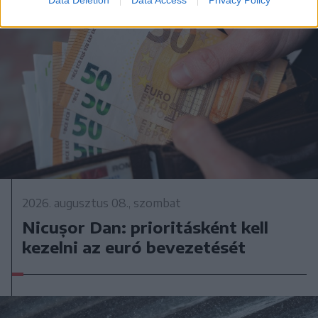
Data Deletion
Data Access
Privacy Policy
2026. augusztus 08., szombat
Nicușor Dan: prioritásként kell
kezelni az euró bevezetését