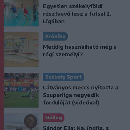
Egyetlen székelyföldi
résztvevő lesz a futsal 2.
Ligában
Krónika
Meddig használható még a
régi személyi?
Székely Sport
Látványos meccs nyitotta a
Szuperliga negyedik
fordulóját (videóval)
Nőileg
Sándor Ella: Na, indíts, s