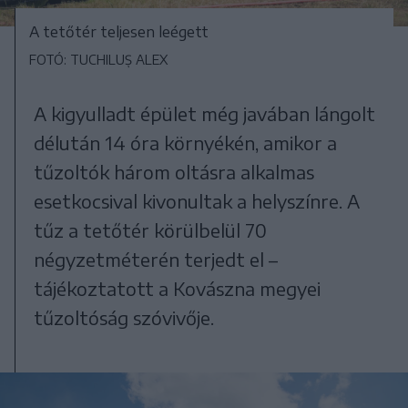
A tetőtér teljesen leégett
FOTÓ: TUCHILUȘ ALEX
A kigyulladt épület még javában lángolt
délután 14 óra környékén, amikor a
tűzoltók három oltásra alkalmas
esetkocsival kivonultak a helyszínre. A
tűz a tetőtér körülbelül 70
négyzetméterén terjedt el –
tájékoztatott a Kovászna megyei
tűzoltóság szóvivője.