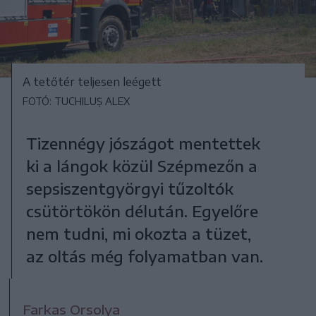
A tetőtér teljesen leégett
FOTÓ: TUCHILUȘ ALEX
Tizennégy jószágot mentettek
ki a lángok közül Szépmezőn a
sepsiszentgyörgyi tűzoltók
csütörtökön délután. Egyelőre
nem tudni, mi okozta a tüzet,
az oltás még folyamatban van.
Farkas Orsolya