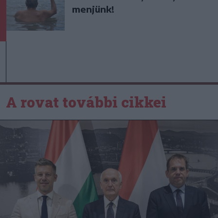
menjünk!
A rovat további cikkei