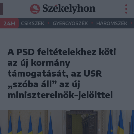
•
•
•
24H
CSÍKSZÉK
GYERGYÓSZÉK
HÁROMSZÉK
A PSD feltételekhez köti
az új kormány
támogatását, az USR
„szóba áll” az új
miniszterelnök-jelölttel