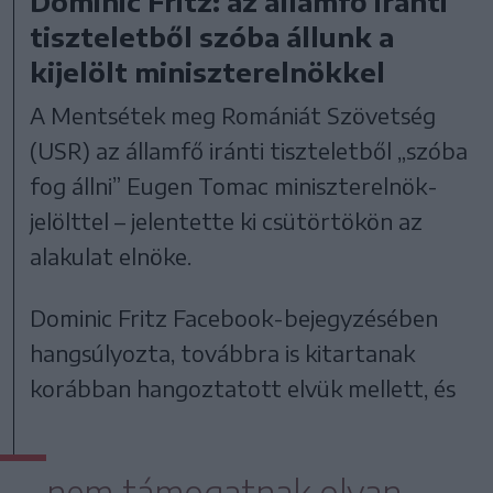
Dominic Fritz: az államfő iránti
tiszteletből szóba állunk a
kijelölt miniszterelnökkel
A Mentsétek meg Romániát Szövetség
(USR) az államfő iránti tiszteletből „szóba
fog állni” Eugen Tomac miniszterelnök-
jelölttel – jelentette ki csütörtökön az
alakulat elnöke.
Dominic Fritz Facebook-bejegyzésében
hangsúlyozta, továbbra is kitartanak
korábban hangoztatott elvük mellett, és
nem támogatnak olyan