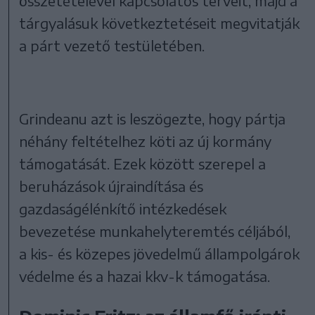
összetételével kapcsolatos terveit, majd a
tárgyalásuk következtetéseit megvitatják
a párt vezető testületében.
Grindeanu azt is leszögezte, hogy pártja
néhány feltételhez köti az új kormány
támogatását. Ezek között szerepel a
beruházások újraindítása és
gazdaságélénkítő intézkedések
bevezetése munkahelyteremtés céljából,
a kis- és közepes jövedelmű állampolgárok
védelme és a hazai kkv-k támogatása.