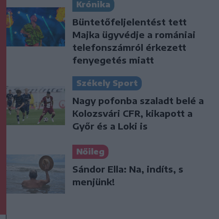
Krónika
Büntetőfeljelentést tett
Majka ügyvédje a romániai
telefonszámról érkezett
fenyegetés miatt
Székely Sport
Nagy pofonba szaladt belé a
Kolozsvári CFR, kikapott a
Győr és a Loki is
Nőileg
Sándor Ella: Na, indíts, s
menjünk!