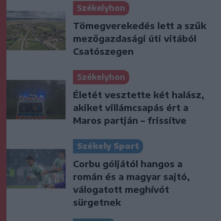
Székelyhon
Tömegverekedés lett a szűk
mezőgazdasági úti vitából
Csatószegen
Székelyhon
Életét vesztette két halász,
akiket villámcsapás ért a
Maros partján – frissítve
Székely Sport
Corbu góljától hangos a
román és a magyar sajtó,
válogatott meghívót
sürgetnek