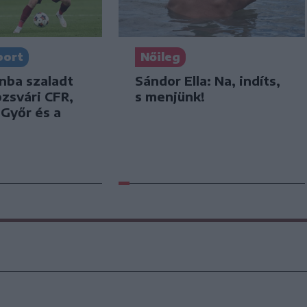
port
Nőileg
nba szaladt
Sándor Ella: Na, indíts,
ozsvári CFR,
s menjünk!
 Győr és a