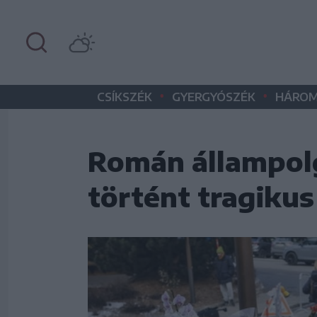
•
•
CSÍKSZÉK
GYERGYÓSZÉK
HÁROM
Román állampolgá
történt tragikus