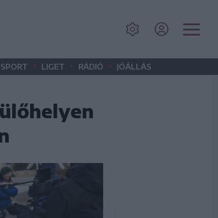
•
•
•
SPORT
LIGET
RÁDIÓ
JÓÁLLÁS
dülőhelyen
en