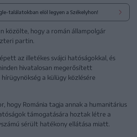
ogle-találatokban elöl legyen a Székelyhon!
n közölte, hogy a román állampolgár
zteri partin.
pett az illetékes svájci hatóságokkal, és
minden hivatalosan megerősített
hírügynökség a külügy közlésére
r, hogy Románia tagja annak a humanitárius
hatóságok támogatására hoztak létre a
yszámú sérült hatékony ellátása miatt.