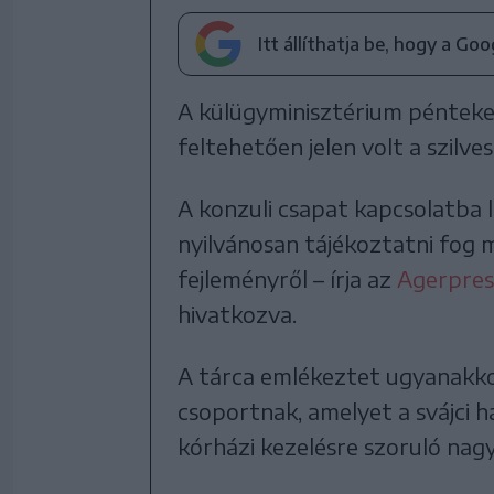
Itt állíthatja be, hogy a Go
A külügyminisztérium pénteke
feltehetően jelen volt a szilves
A konzuli csapat kapcsolatba lé
nyilvánosan tájékoztatni fog 
fejleményről – írja az
Agerpres
hivatkozva.
A tárca emlékeztet ugyanakko
csoportnak, amelyet a svájci 
kórházi kezelésre szoruló nag