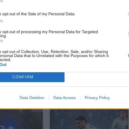
a üdülőváros polgármestere csütörtök este
In
atón, hogy napokba telhet, amíg a
o opt-out of the Sale of my Personal Data.
In
to opt-out of processing my Personal Data for Targeted
ing.
In
o opt-out of Collection, Use, Retention, Sale, and/or Sharing
ersonal Data that Is Unrelated with the Purposes for which it
lected.
Out
CONFIRM
Data Deletion
Data Access
Privacy Policy