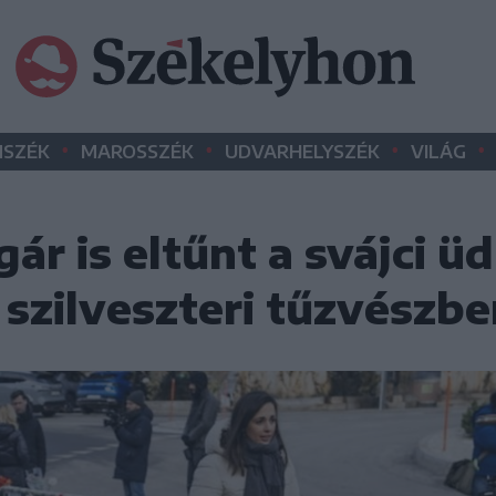
•
•
•
•
SZÉK
MAROSSZÉK
UDVARHELYSZÉK
VILÁG
r is eltűnt a svájci ü
 szilveszteri tűzvészb