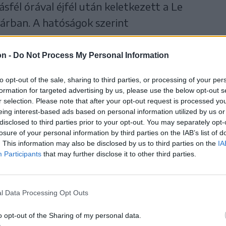
ásfél órával éjfél után keletkezett a Le
árban. A hatóságok szerint
on -
Do Not Process My Personal Information
gyven ember életét
to opt-out of the sale, sharing to third parties, or processing of your per
bb mint százan
formation for targeted advertising by us, please use the below opt-out s
r selection. Please note that after your opt-out request is processed y
eing interest-based ads based on personal information utilized by us or
disclosed to third parties prior to your opt-out. You may separately opt-
losure of your personal information by third parties on the IAB’s list of
. This information may also be disclosed by us to third parties on the
IA
Participants
that may further disclose it to other third parties.
yamatban van, de a súlyosan megégett testek
 dolgát – közölte a Reuters.
l Data Processing Opt Outs
ban szórakozók nagy része fiatal volt.
o opt-out of the Sharing of my personal data.