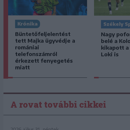
Krónika
Székely S
Büntetőfeljelentést
Nagy pofo
tett Majka ügyvédje a
belé a Kol
romániai
kikapott a
telefonszámról
Loki is
érkezett fenyegetés
miatt
A rovat további cikkei
2026. július 31., péntek