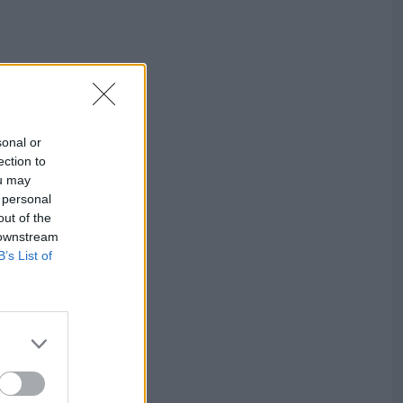
sonal or
ection to
ou may
 personal
out of the
 downstream
B’s List of