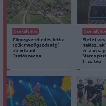
Székelyhon
Székelyho
Tömegverekedés lett a
Életét ves
szűk mezőgazdasági
halász, ak
úti vitából
villámcsap
Csatószegen
Maros part
frissítve