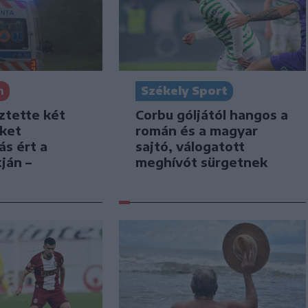
Székely Sport
n
Corbu góljától hangos a
ztette két
román és a magyar
iket
sajtó, válogatott
ás ért a
meghívót sürgetnek
ján –