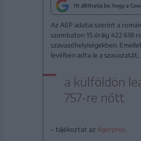
Itt állíthatja be, hogy a Go
Az AEP adatai szerint a románi
szombaton 15 óráig 422 618 ro
szavazóhelyiségekben. Emellet
levélben adta le a szavazatát, 
a külföldön l
757-re nőtt
– tájékoztat az
Agerpres
.