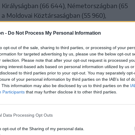
t Királyságban (66 644), Németországban (65
, a Moldovai Köztársaságban (55 960),
Franciaországban (20 752) szavaztak.
on -
Do Not Process My Personal Information
rzetet alakítottak ki a hatóságok. Ezekben
to opt-out of the sale, sharing to third parties, or processing of your per
ön tartózkodó román állampolgárok
formation for targeted advertising by us, please use the below opt-out s
l, hogy külföldre szól-e a lakhelyük vagy
r selection. Please note that after your opt-out request is processed y
eing interest-based ads based on personal information utilized by us or
disclosed to third parties prior to your opt-out. You may separately opt-
losure of your personal information by third parties on the IAB’s list of
. This information may also be disclosed by us to third parties on the
IA
15 óráig 223 320-an szavaztak külföldön.
Participants
that may further disclose it to other third parties.
l Data Processing Opt Outs
o opt-out of the Sharing of my personal data.