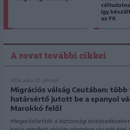
céltudato
így készült
az FK
A rovat további cikkei
2026. július 31., péntek
Migrációs válság Ceutában: több 
határsértő jutott be a spanyol v
Marokkó felől
Megerősítették a biztonsági intézkedéseket 
határ mindkét oldalán péntekre virradó éjjel,