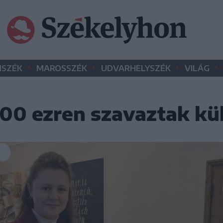
•
•
•
•
SZÉK
MAROSSZÉK
UDVARHELYSZÉK
VILÁG
00 ezren szavaztak kü