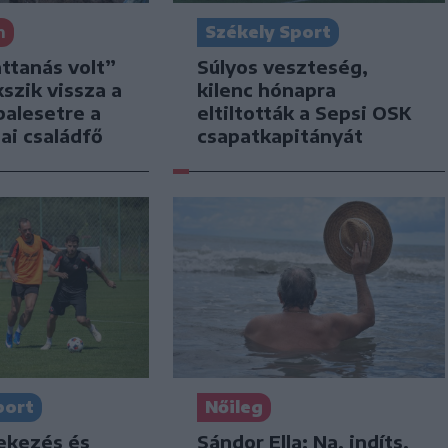
n
Székely Sport
attanás volt”
Súlyos veszteség,
kszik vissza a
kilenc hónapra
balesetre a
eltiltották a Sepsi OSK
ai családfő
csapatkapitányát
port
Nőileg
dekezés és
Sándor Ella: Na, indíts,