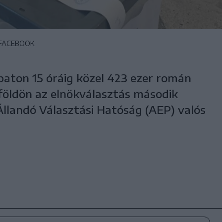
/FACEBOOK
baton 15 óráig közel 423 ezer román
földön az elnökválasztás második
 Állandó Választási Hatóság (AEP) valós