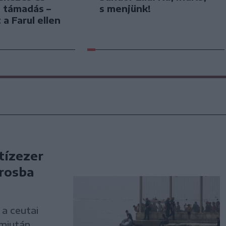
s támadás –
s menjünk!
 a Farul ellen
tízezer
árosba
a ceutai
 miután