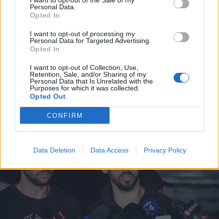
I want to opt-out of the Sale of my
Personal Data.
Opted In
2026. július 28., kedd
I want to opt-out of processing my
Szentségtörő üzenetek és
Personal Data for Targeted Advertising.
Opted In
vandalizmus a medjugorjei Mária-
szobornál – térfigyelő rögzítette a
I want to opt-out of Collection, Use,
Retention, Sale, and/or Sharing of my
gyújtogatást
Personal Data that Is Unrelated with the
Purposes for which it was collected.
Opted Out
CONFIRM
Data Deletion
Data Access
Privacy Policy