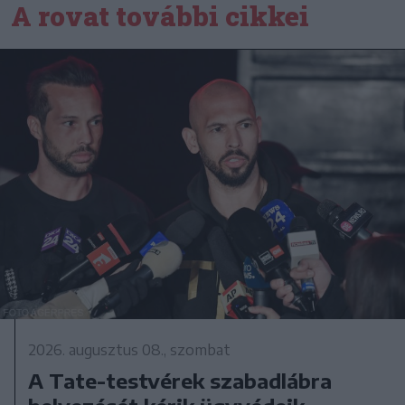
A rovat további cikkei
2026. augusztus 08., szombat
A Tate-testvérek szabadlábra