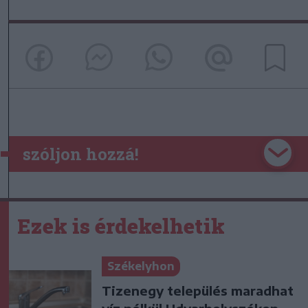
szóljon hozzá!
Ezek is érdekelhetik
Székelyhon
Tizenegy település maradhat