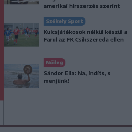
amerikai hírszerzés szerint
Székely Sport
Kulcsjátékosok nélkül készül a
Farul az FK Csíkszereda ellen
Nőileg
Sándor Ella: Na, indíts, s
menjünk!