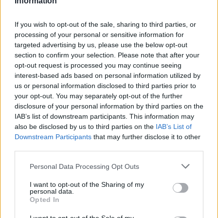
Information
2026. július 31., péntek
Migrációs válság Ceutában: több
If you wish to opt-out of the sale, sharing to third parties, or
tízezer határsértő jutott be a
processing of your personal or sensitive information for
targeted advertising by us, please use the below opt-out
spanyol városba Marokkó felől
section to confirm your selection. Please note that after your
opt-out request is processed you may continue seeing
interest-based ads based on personal information utilized by
us or personal information disclosed to third parties prior to
your opt-out. You may separately opt-out of the further
disclosure of your personal information by third parties on the
IAB’s list of downstream participants. This information may
also be disclosed by us to third parties on the
IAB’s List of
Downstream Participants
that may further disclose it to other
third parties.
Personal Data Processing Opt Outs
I want to opt-out of the Sharing of my
personal data.
Opted In