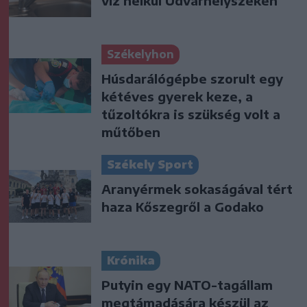
víz nélkül Udvarhelyszéken
Székelyhon
Húsdarálógépbe szorult egy
kétéves gyerek keze, a
tűzoltókra is szükség volt a
műtőben
Székely Sport
Aranyérmek sokaságával tért
haza Kőszegről a Godako
Krónika
Putyin egy NATO-tagállam
megtámadására készül az