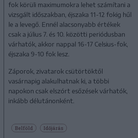
fok körüli maximumokra lehet számítani a
vizsgált időszakban, éjszaka 11-12 fokig hűl
le a levegő. Ennél alacsonyabb értékek
csak a július 7. és 10. közötti periódusban
várhatók, akkor nappal 16-17 Celsius-fok,
éjszaka 9-10 fok lesz.
Záporok, zivatarok csütörtöktől
vasárnapig alakulhatnak ki, a többi
napokon csak elszórt esőzések várhatók,
inkább délutánonként.
Belföld
Időjárás