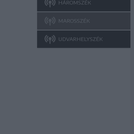
HÁROMSZÉK
MAROSSZÉK
UDVARHELYSZÉK