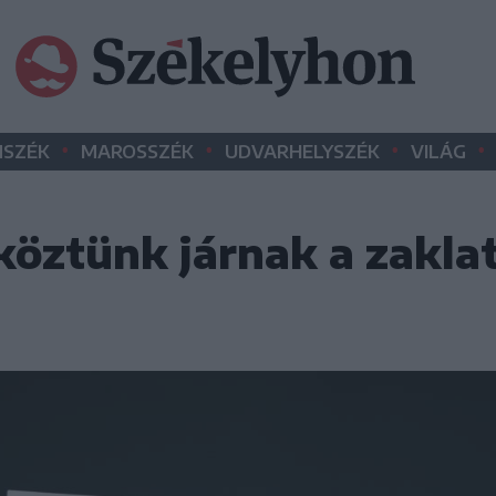
•
•
•
•
SZÉK
MAROSSZÉK
UDVARHELYSZÉK
VILÁG
öztünk járnak a zakla