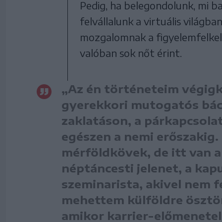
Pedig, ha belegondolunk, mi ba
felvállalunk a virtuális világb
mozgalomnak a figyelemfelkelt
valóban sok nőt érint.
„Az én történeteim végigkí
gyerekkori mutogatós bác
zaklatáson, a párkapcsola
egészen a nemi erőszakig.
mérföldkövek, de itt van a
néptáncesti jelenet, a kap
szeminarista, akivel nem f
mehettem külföldre ösztönd
amikor karrier-előmenetel