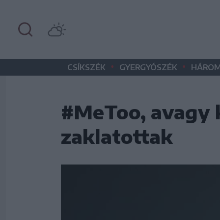
•
•
CSÍKSZÉK
GYERGYÓSZÉK
HÁROM
#MeToo, avagy k
zaklatottak