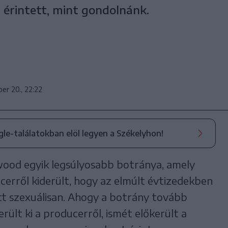
 érintett, mint gondolnánk.
er 20., 22:22
ogle-találatokban elöl legyen a Székelyhon!
ood egyik legsúlyosabb botránya, amely
erről kiderült, hogy az elmúlt évtizedekben
tt szexuálisan. Ahogy a botrány tovább
rült ki a producerről, ismét előkerült a