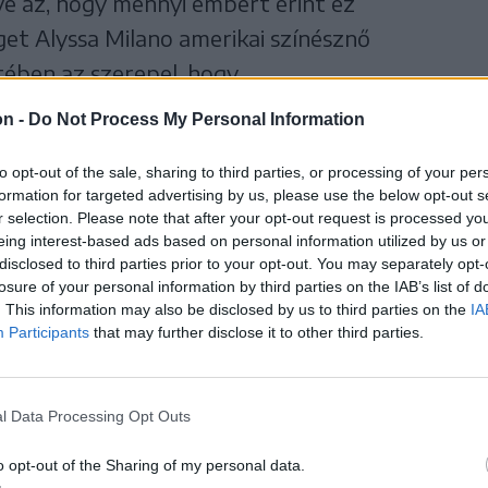
etve az, hogy mennyi embert érint ez
et Alyssa Milano amerikai színésznő
tében az szerepel, hogy
on -
Do Not Process My Personal Information
akit valaha ért szexuális
to opt-out of the sale, sharing to third parties, or processing of your per
formation for targeted advertising by us, please use the below opt-out s
 annyit írna a közösségi
r selection. Please note that after your opt-out request is processed y
eing interest-based ads based on personal information utilized by us or
y „engem is”, az emberek
disclosed to third parties prior to your opt-out. You may separately opt-
losure of your personal information by third parties on the IAB’s list of
. This information may also be disclosed by us to third parties on the
IA
ék a probléma súlyát.
Participants
that may further disclose it to other third parties.
l Data Processing Opt Outs
 egy vírus, kiderült, nálunk is létezik a
o opt-out of the Sharing of my personal data.
alan Facebook-ismerősünknél villog a #MeToo