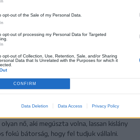
In
em beszéltünk róla, mégis itt vannak
latottak.
o opt-out of the Sale of my Personal Data.
In
 A vallomások mellett pedig azt szerettük
to opt-out of processing my Personal Data for Targeted
ing.
tjük meg a szexuális abúzust, és mit
In
tunk.
o opt-out of Collection, Use, Retention, Sale, and/or Sharing
ersonal Data that Is Unrelated with the Purposes for which it
lected.
mazástól a nemi erőszakig
Out
cebookján ott a #MeToo hashtag, Zillmann
CONFIRM
erint roppant kíváncsi arra, hogy mekkora
 egyre többen és többen vállalják fel, hogy
Data Deletion
Data Access
Privacy Policy
ben, de érintettek a szexuális
olyan nő, aki megúszta volna, lassan kislány
s fokú bátorság, hogy fel tudjuk vállalni.