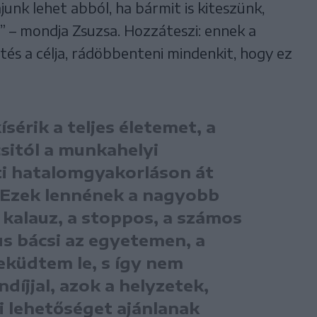
junk lehet abból, ha bármit is kiteszünk,
an” – mondja Zsuzsa. Hozzáteszi: ennek a
és a célja, rádöbbenteni mindenkit, hogy ez
sérik a teljes életemet, a
sitól a munkahelyi
ti hatalomgyakorláson át
 Ezek lennének a nagyobb
 kalauz, a stoppos, a számos
us bácsi az egyetemen, a
eküdtem le, s így nem
íjjal, azok a helyzetek,
i lehetőséget ajánlanak