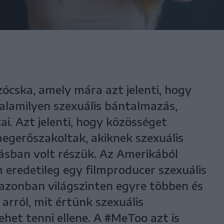
ócska, amely mára azt jelenti, hogy
 valamilyen szexuális bántalmazás,
ai. Azt jelenti, hogy közösséget
megerőszakoltak, akiknek szexuális
ásban volt részük. Az Amerikából
eredetileg egy filmproducer szexuális
t azonban világszinten egyre többen és
arról, mit értünk szexuális
ehet tenni ellene. A #MeToo azt is