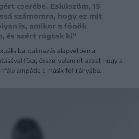
gért cserébe. Esküszöm, 15
ossá számomra, hogy ez mit
olyan is, amikor a főnök
, és azért rúgtak ki”
zexuális bántalmazás alapvetően a
tásával függ össze, valamint azzal, hogy a
féle empátia a másik fél irányába.