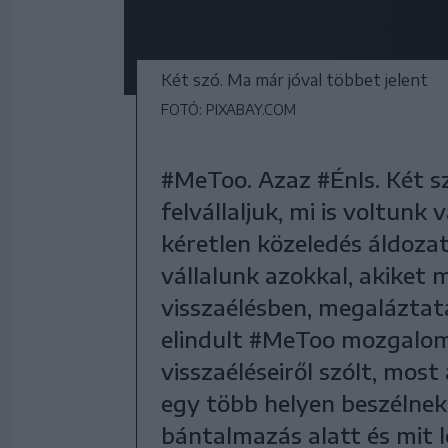
Két szó. Ma már jóval többet jelent
FOTÓ: PIXABAY.COM
#MeToo. Azaz #ÉnIs. Két sz
felvállaljuk, mi is voltunk
kéretlen közeledés áldozat
vállalunk azokkal, akiket 
visszaélésben, megaláztat
elindult #MeToo mozgalom 
visszaéléseiről szólt, mos
egy több helyen beszélnek 
bántalmazás alatt és mit l