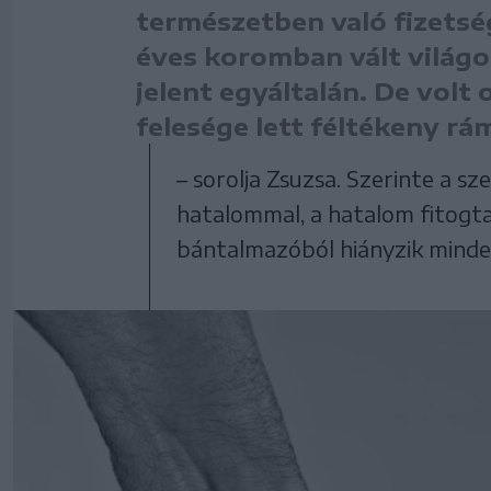
természetben való fizetsé
éves koromban vált világ
jelent egyáltalán. De volt 
felesége lett féltékeny rám
– sorolja Zsuzsa. Szerinte a s
hatalommal, a hatalom fitogta
bántalmazóból hiányzik minden