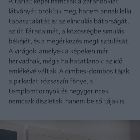
A tárlat képei nemcsak a zarándoklat
látványát örökítik meg, hanem annak lelki
tapasztalatát is: az elindulás bátorságát,
az út fáradalmát, a közösségbe simulás
békéjét, és a megérkezés megtisztulását.
A virágok, amelyek a képeken már
hervadnak, mégis halhatatlanok: az idő
emlékévé váltak. A dimbes-dombos tájak,
a pirkadat rózsaszín fénye, a
templomtornyok és hegygerincek
nemcsak díszletek, hanem belső tájak is.