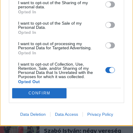
I want to opt-out of the Sharing of my
Hétvégén is folytatódik a
personal data.
Opted In
gázolaj árának csökkenése
I want to opt-out of the Sale of my
Personal Data.
Opted In
Székely Sport
I want to opt-out of processing my
A gól már összejött, az
Personal Data for Targeted Advertising.
Opted In
áttörés még nem az FK-nak
(videóval)
I want to opt-out of Collection, Use,
Retention, Sale, and/or Sharing of my
Personal Data that Is Unrelated with the
Purposes for which it was collected.
Krónika
Opted Out
Putyin egy NATO-tagállam
CONFIRM
megtámadására készül az
amerikai hírszerzés szerint
Data Deletion
Data Access
Privacy Policy
Székely Sport
Szabó István: négy vereség