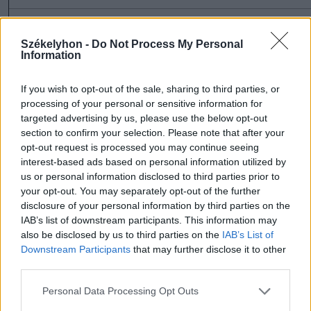
Székelyhon -
Do Not Process My Personal
Information
szóljon hozzá!
If you wish to opt-out of the sale, sharing to third parties, or
processing of your personal or sensitive information for
targeted advertising by us, please use the below opt-out
section to confirm your selection. Please note that after your
Ezek is érdekelhetik
opt-out request is processed you may continue seeing
interest-based ads based on personal information utilized by
us or personal information disclosed to third parties prior to
Székelyhon
your opt-out. You may separately opt-out of the further
disclosure of your personal information by third parties on the
Vaddisznó szaladt le a
IAB’s list of downstream participants. This information may
budapesti metróba, felszállt
also be disclosed by us to third parties on the
IAB’s List of
az egyik kocsira, majd
Downstream Participants
that may further disclose it to other
third parties.
kilőtték – videóval
Personal Data Processing Opt Outs
Székelyhon