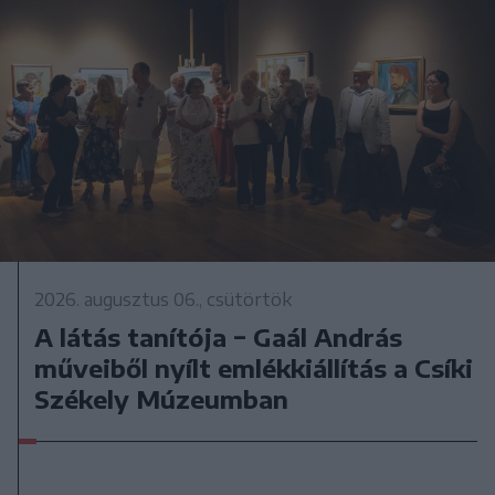
2026. augusztus 06., csütörtök
A látás tanítója − Gaál András
műveiből nyílt emlékkiállítás a Csíki
Székely Múzeumban