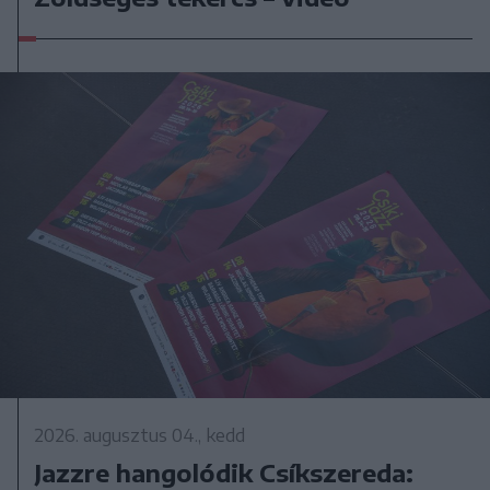
2026. augusztus 04., kedd
Jazzre hangolódik Csíkszereda: