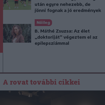
után egyre nehezebb, de
jönni fognak a jó eredmények
Nőileg
B. Máthé Zsuzsa: Az élet
„doktoriját” végeztem el az
epilepsziámmal
A rovat további cikkei