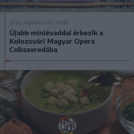
2026. augusztus 03., hétfő
Újabb miniévaddal érkezik a
Kolozsvári Magyar Opera
Csíkszeredába