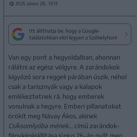
2025. június 28., 13:13
Itt állíthatja be, hogy a Google-
találatokban elöl legyen a Székelyhon!
Van egy pont a hegyoldalban, ahonnan
rálátni az egész völgyre. A zarándokok
kígyózó sora reggeli párában úszik, néhol
csak a tarisznyák vagy a kalapok
emlékeztetnek rá, hogy emberek
vonulnak a hegyre. Emberi pillanatokat
örökít meg Návay Ákos, akinek
Csíksomlyóba mének…
című zarándok-
fényképkiállítása június 26-án nyílt meg