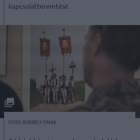
kapcsolatteremtésé.
FOTÓ: BORBÉLY FANNI