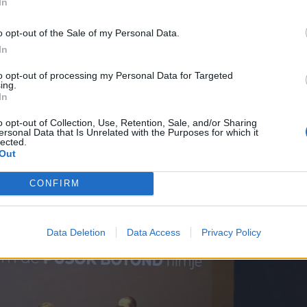
In
gyermekeiért, vállalva a következményeket.
o opt-out of the Sale of my Personal Data.
In
to opt-out of processing my Personal Data for Targeted
ing.
In
o opt-out of Collection, Use, Retention, Sale, and/or Sharing
ersonal Data that Is Unrelated with the Purposes for which it
lected.
Out
CONFIRM
Data Deletion
Data Access
Privacy Policy