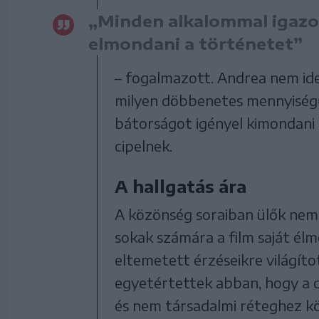
„Minden alkalommal igazol
elmondani a történetet”
– fogalmazott. Andrea nem idea
milyen döbbenetes mennyiségű
bátorságot igényel kimondani 
cipelnek.
A hallgatás ára
A közönség soraiban ülők nem 
sokak számára a film saját élm
eltemetett érzéseikre világíto
egyetértettek abban, hogy a cs
és nem társadalmi réteghez köt