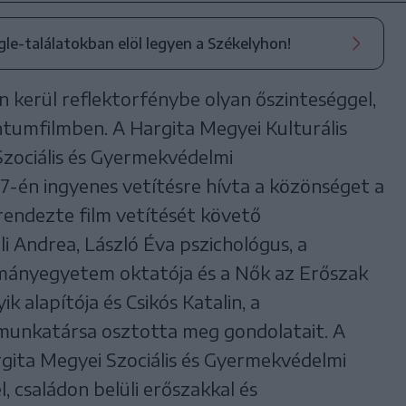
ogle-találatokban elöl legyen a Székelyhon!
án kerül reflektorfénybe olyan őszinteséggel,
umfilmben. A Hargita Megyei Kulturális
zociális és Gyermekvédelmi
-én ingyenes vetítésre hívta a közönséget a
rendezte film vetítését követő
i Andrea, László Éva pszichológus, a
mányegyetem oktatója és a Nők az Erőszak
 alapítója és Csikós Katalin, a
munkatársa osztotta meg gondolatait. A
rgita Megyei Szociális és Gyermekvédelmi
 családon belüli erőszakkal és