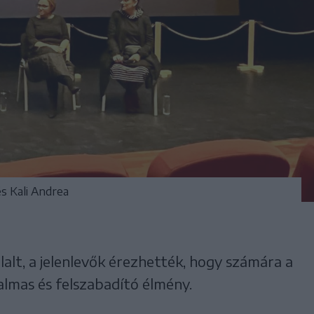
és Kali Andrea
alt, a jelenlevők érezhették, hogy számára a
almas és felszabadító élmény.