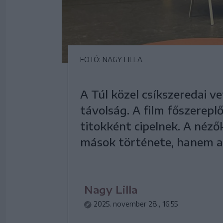
FOTÓ: NAGY LILLA
A Túl közel csíkszeredai 
távolság. A film főszerepl
titokként cipelnek. A néz
mások története, hanem a
Nagy Lilla
2025. november 28., 16:55