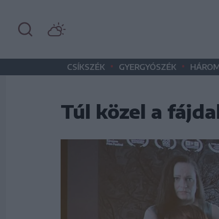
•
•
CSÍKSZÉK
GYERGYÓSZÉK
HÁROM
Túl közel a fájd