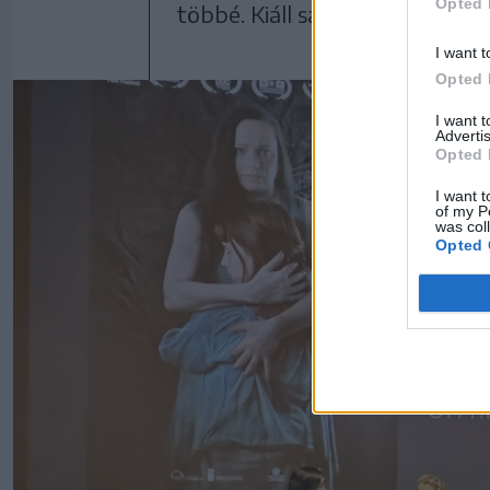
Opted 
többé. Kiáll saját magáért és 
I want t
Opted 
I want 
Advertis
Opted 
I want t
of my P
was col
Opted 