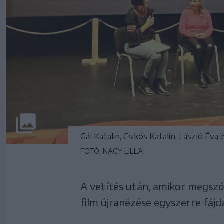
Gál Katalin, Csikós Katalin, László Éva 
FOTÓ: NAGY LILLA
A vetítés után, amikor megszól
film újranézése egyszerre fájd