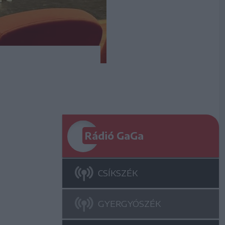
Rádió GaGa
CSÍKSZÉK
GYERGYÓSZÉK