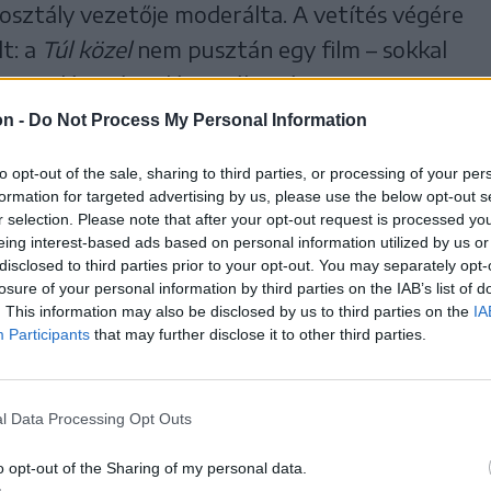
osztály vezetője moderálta. A vetítés végére
t: a
Túl közel
nem pusztán egy film – sokkal
kimondásra és talán a változásra.
on -
Do Not Process My Personal Information
i nem hallgat tovább
to opt-out of the sale, sharing to third parties, or processing of your per
a életéből merít. Miután expartnere
formation for targeted advertising by us, please use the below opt-out s
r selection. Please note that after your opt-out request is processed y
an zaklatta közös kislányukat, a nő új életet
eing interest-based ads based on personal information utilized by us or
el. A büntetőítélet azonban nem jelent
disclosed to third parties prior to your opt-out. You may separately opt-
losure of your personal information by third parties on the IAB’s list of
ése, a hitetlenkedés, a pletykák és a jogi
. This information may also be disclosed by us to third parties on the
IA
, mint maga a bántalmazás. Sok áldozathoz
Participants
that may further disclose it to other third parties.
embesül, hogy nem elég megmenekülni – meg
benézéssel is. A helyzet akkor válik igazán
l Data Processing Opt Outs
élt férfi váratlanul korábban szabadul. Ekkor
, amelytől sok nő visszariad: nem hallgat
o opt-out of the Sharing of my personal data.