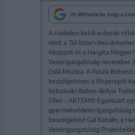
Itt állíthatja be, hogy a Go
A családon belüli erőszak ritk
mint a
Túl közel
című dokument
Központ és a Hargita Megyei S
Vezérigazgatóság november 27
Csíki Moziba. A Püsök Botond 
beszélgetésen a főszereplő Kal
kolozsvári Babeș–Bolyai Tudo
Ellen – ARTEMIS Egyesület egyik
gyermekvédelmi igazgatóság 
beszélgetést Gál Katalin, a Ha
Vezérigazgatóság Projektekkel,