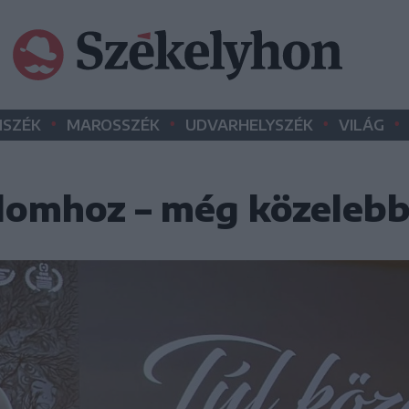
•
•
•
•
SZÉK
MAROSSZÉK
UDVARHELYSZÉK
VILÁG
alomhoz – még közelebb