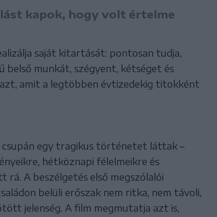
ást kapok, hogy volt értelme
lizálja saját kitartását: pontosan tudja,
 belső munkát, szégyent, kétséget és
azt, amit a legtöbben évtizedekig titokként
csupán egy tragikus történetet láttak –
ényeikre, hétköznapi félelmeikre és
tt rá. A beszélgetés első megszólalói
aládon belüli erőszak nem ritka, nem távoli,
ött jelenség. A film megmutatja azt is,